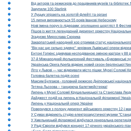
Від акторів та режисерів до працівників музеїв та бібліоте
Закупили 100 Starlink
У Луцьку зіграють на золотій флейті та органі
15 липня виповнюється 55 років Іванові Небесному
Нові імена поруч із лідерами: оголошено шортліст 8 Фест
Пішов із життя легендарний диригент оркестру Національн
Згадуємо Мирослава Скорика
Закарпатський народний хор отримав статус національног
“Він нас ще сильно здивує”: керівник Львівської опери відр
Ентоні Гопкінс здивував несподіваною зміною кар'єри у 88 ро
37-й Міжнародний фольклорний фестиваль «Буковинські зус
Українська Opera Aperta відкриє новий сезон берлінської Ne
Літо у Львові — час відкривати місто пішки: Музеї Соломії
Головна балетна подія осені
Максим Булгаков - головний режисер Дніпровської націонал
Тетяна Льозова – танцююча балетмейстерка!
Липень у Музеї Соломії Крушельницької та Станіслава Людк
Дайджест подій на липень в Національній філармонії Украї
Липень у Національній опері України
Повернувся з полону диригент військового оркестру 12-ї ма
У Сумах відкриють студію електроакустичної музики "Станці
У Хмельницькій філармонії відбулася генеральна репетиці
У Раді Європи відбувся концерт 17-річного українського пі