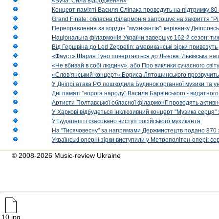
«Буча. Сила відродження»
Концерт пам'яті Василя Сліпака проведуть на підтримку 80
Grand Finale: обласна філармонія запрошує на закриття "Р
Переправлення за кордон "музикантів": керівнику Дніпровсь
Національна філармонія України завершує 162-й сезон: ти
Від Гершвіна до Led Zeppelin: американські зірки привезуть
«Фауст» Шарля Гуно повертається до Львова: Львівська на
«Не вбивай в собі людину», або Про виклики сучасного світ
«Слов’янський концерт» Бориса Лятошинського прозвучить
У Дніпрі атака РФ пошкодила Будинок органної музики та у
Дні памяті "ворога народу" Василя Барвінського - видатного
Артисти Полтавської обласної філармонії проводять активно
У Харкові відбудеться інклюзивний концерт "Музика серця" 
У Будапешті скасовано виступ російського музиканта
На "Тисячовесну" за напрямами Держмистецтв подано 870 за
Українські оперні зірки виступили у Метрополітен-опері: с
© 2008-2026 Music-review Ukraine
10.jpg