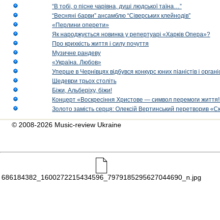
“В тобі, о пісне чарівна, душі людської таїна…”
“Весняні барви” ансамблю “Сіверських клейнодів”
«Перлини оперети»
Як народжується новинка у репертуарі «Харків Опера»?
Про крихкість життя і силу почуття
Музичне рандеву
«Україна. Любов»
Уперше в Чернівцях відбувся конкурс юних піаністів і орг
Шедеври трьох століть
Біжи, Альберіху, біжи!
Концерт «Воскресіння Христове — символ перемоги життя!
Золото замість серця: Олексій Вертинський перетворив «С
© 2008-2026 Music-review Ukraine
686184382_1600272215434596_7979185295627044690_n.jpg