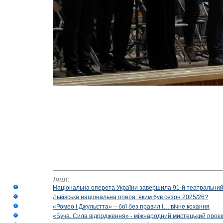
Інші:
Національна оперета України завершила 91-й театральний
Львівська національна опера: яким був сезон 2025/26?
«Ромео і Джульєтта» – бої без правил і… вічне кохання
«Буча. Сила відродження» - міжнародний мистецький проєк