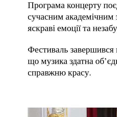
Програма концерту поєд
сучасним академічним 
яскраві емоції та незаб
Фестиваль завершився н
що музика здатна об’єд
справжню красу.