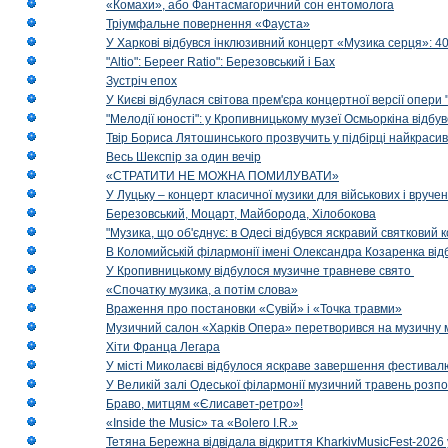
«Комахи», або Фантасмагоричний сон ентомолога
Тріумфальне повернення «Фауста»
У Харкові відбувся інклюзивний концерт «Музика серця»: 400
"Altio": Береer Ratio": Березовський і Бах
Зустріч епох
У Києві відбулася світова прем'єра концертної версії опери
"Мелодії юності": у Кропивницькому музеї Осмьоркіна відб
Твір Бориса Лятошинського прозвучить у підбірці найкраси
Весь Шекспір за один вечір
«СТРАТИТИ НЕ МОЖНА ПОМИЛУВАТИ»
У Луцьку – концерт класичної музики для військових і вруче
Березовський, Моцарт, Майборода, Хілобокова
"Музика, що об'єднує: в Одесі відбувся яскравий святковий
В Коломийській філармонії імені Олександра Козаренка відб
У Кропивницькому відбулося музичне травневе свято
«Спочатку музика, а потім слова»
Враження про постановки «Сувій» і «Точка травми»
Музичний салон «Харків Опера» перетворився на музичну мап
Хіти Франца Легара
У місті Миколаєві відбулося яскраве завершення фестивал
У Великій залі Одеської філармонії музичний травень розп
Браво, митцям «Єлисавет-ретро»!
«Inside the Music» та «Bolero I.R.»
Тетяна Бережна відвідала відкриття KharkivMusicFest-2026 