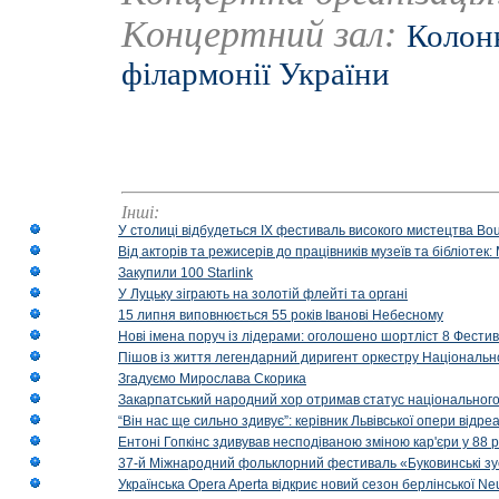
Концертний зал:
Колонн
філармонії України
Інші:
У столиці відбудеться IX фестиваль високого мистецтва Bouq
Від акторів та режисерів до працівників музеїв та бібліоте
Закупили 100 Starlink
У Луцьку зіграють на золотій флейті та органі
15 липня виповнюється 55 років Іванові Небесному
Нові імена поруч із лідерами: оголошено шортліст 8 Фест
Пішов із життя легендарний диригент оркестру Національн
Згадуємо Мирослава Скорика
Закарпатський народний хор отримав статус національног
“Він нас ще сильно здивує”: керівник Львівської опери відр
Ентоні Гопкінс здивував несподіваною зміною кар'єри у 88 ро
37-й Міжнародний фольклорний фестиваль «Буковинські зус
Українська Opera Aperta відкриє новий сезон берлінської Ne