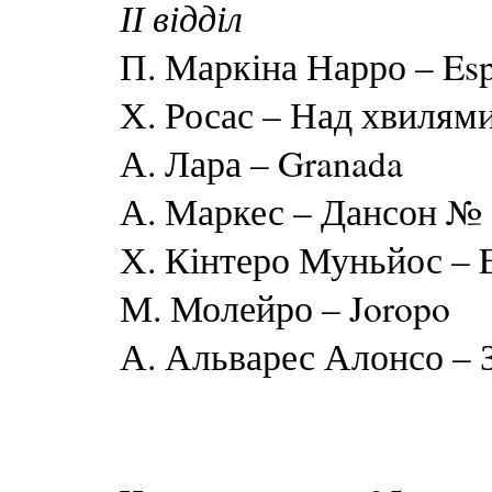
ІІ відділ
П. Маркіна Нарро – Esp
Х. Росас – Над хвилям
А. Лара – Granada
А. Маркес – Дансон №
Х. Кінтеро Муньйос – 
М. Молейро – Joropo
А. Альварес Алонсо – З