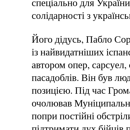
спеціально для України
солідарності з україн
Його дідусь, Пабло Со
із найвидатніших іспан
автором опер, сарсуел,
пасадоблів. Він був л
позицією. Під час Гром
очолював Муніципальн
попри постійні обстріл
підтримати дух бійців 