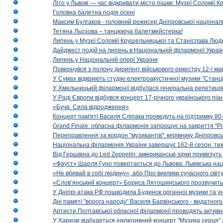
Літо у Львові — час відкривати місто пішки: Музеї Соломії
Головна балетна подія осені
Максим Булгаков - головний режисер Дніпровської націонал
Тетяна Льозова – танцююча балетмейстерка!
Липень у Музеї Соломії Крушельницької та Станіслава Людк
Дайджест подій на липень в Національній філармонії Украї
Липень у Національній опері України
Повернувся з полону диригент військового оркестру 12-ї ма
У Сумах відкриють студію електроакустичної музики "Станці
У Хмельницькій філармонії відбулася генеральна репетиці
У Раді Європи відбувся концерт 17-річного українського пі
«Буча. Сила відродження»
Концерт пам'яті Василя Сліпака проведуть на підтримку 80
Grand Finale: обласна філармонія запрошує на закриття "Р
Переправлення за кордон "музикантів": керівнику Дніпровсь
Національна філармонія України завершує 162-й сезон: ти
Від Гершвіна до Led Zeppelin: американські зірки привезуть
«Фауст» Шарля Гуно повертається до Львова: Львівська на
«Не вбивай в собі людину», або Про виклики сучасного світ
«Слов’янський концерт» Бориса Лятошинського прозвучить
У Дніпрі атака РФ пошкодила Будинок органної музики та у
Дні памяті "ворога народу" Василя Барвінського - видатного
Артисти Полтавської обласної філармонії проводять активно
У Харкові відбудеться інклюзивний концерт "Музика серця" 