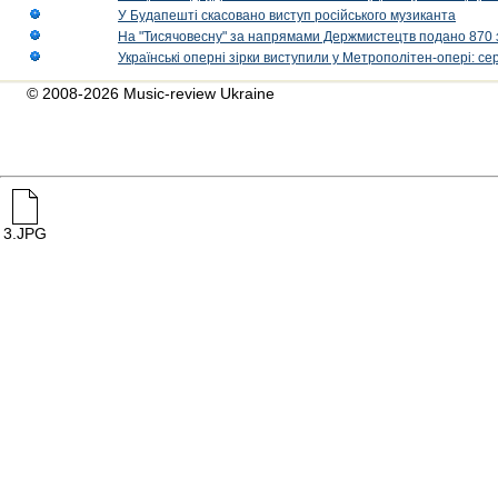
У Будапешті скасовано виступ російського музиканта
На "Тисячовесну" за напрямами Держмистецтв подано 870 за
Українські оперні зірки виступили у Метрополітен-опері: с
© 2008-2026 Music-review Ukraine
3.JPG