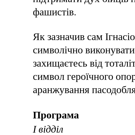
фашистів.
Як зазначив сам Ігнасі
символічно виконувати 
захищаєтесь від тоталі
символ героїчного опо
аранжування пасодобля
Програма
І відділ