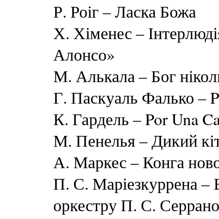
Р. Роіг – Ласка Божа
Х. Хіменес – Інтерлюді
Алонсо»
М. Алькала – Бог нікол
Г. Паскуаль Фалько – P
К. Гардель – Por Una C
М. Пенелья – Дикий кі
А. Маркес – Конга нов
П. С. Маріезкуррена – 
оркестру П. С. Серран