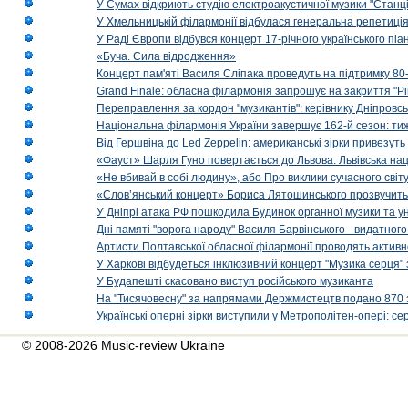
У Сумах відкриють студію електроакустичної музики "Станці
У Хмельницькій філармонії відбулася генеральна репетиці
У Раді Європи відбувся концерт 17-річного українського пі
«Буча. Сила відродження»
Концерт пам'яті Василя Сліпака проведуть на підтримку 80
Grand Finale: обласна філармонія запрошує на закриття "Р
Переправлення за кордон "музикантів": керівнику Дніпровсь
Національна філармонія України завершує 162-й сезон: ти
Від Гершвіна до Led Zeppelin: американські зірки привезуть
«Фауст» Шарля Гуно повертається до Львова: Львівська на
«Не вбивай в собі людину», або Про виклики сучасного світ
«Слов’янський концерт» Бориса Лятошинського прозвучить
У Дніпрі атака РФ пошкодила Будинок органної музики та у
Дні памяті "ворога народу" Василя Барвінського - видатного
Артисти Полтавської обласної філармонії проводять активно
У Харкові відбудеться інклюзивний концерт "Музика серця" 
У Будапешті скасовано виступ російського музиканта
На "Тисячовесну" за напрямами Держмистецтв подано 870 за
Українські оперні зірки виступили у Метрополітен-опері: с
© 2008-2026 Music-review Ukraine