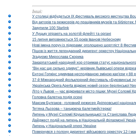
Інші:
У столиці відбудеться IX фестиваль високого мистецтва Bouq
Від акторів та режисерів до працівників музеїв та бібліоте
Закупили 100 Starlink
У Луцьку зіграють на золотій флейті та органі
15 липня виповнюється 55 років Іванові Небесному
Нові імена поруч із лідерами: оголошено шортліст 8 Фест
Пішов із життя легендарний диригент оркестру Національн
Згадуємо Мирослава Скорика
Закарпатський народний хор отримав статус національног
“Він нас ще сильно здивує”: керівник Львівської опери відр
Ентоні Гопкінс здивував несподіваною зміною кар'єри у 88 ро
37-й Міжнародний фольклорний фестиваль «Буковинські зус
Українська Opera Aperta відкриє новий сезон берлінської Ne
Літо у Львові — час відкривати місто пішки: Музеї Соломії
Головна балетна подія осені
Максим Булгаков - головний режисер Дніпровської націонал
Тетяна Льозова – танцююча балетмейстерка!
Липень у Музеї Соломії Крушельницької та Станіслава Людк
Дайджест подій на липень в Національній філармонії Украї
Липень у Національній опері України
Повернувся з полону диригент військового оркестру 12-ї ма