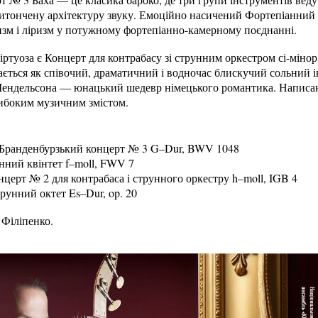
тончену архітектуру звуку. Емоційно насичений Фортепіанний 
зм і ліризм у потужному фортепіанно-камерному поєднанні.
ртуоза є Концерт для контрабасу зі струнним оркестром сі-мінор
ається як співочий, драматичний і водночас блискучий сольний 
ендельсона — юнацький шедевр німецького романтика. Написани
либоким музичним змістом.
 Бранденбурзький концерт № 3 G–Dur, BWV 1048
нний квінтет f–moll, FWV 7
нцерт № 2 для контрабаса і струнного оркестру h–moll, IGB 4
рунний октет Es–Dur, op. 20
 Філіпенко.