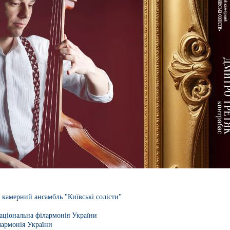
камерний ансамбль "Київські солісти"
аціональна філармонія України
лармонія України