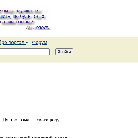
Про портал
Форум
ь. Ця програма — свого роду
уть динамічний музичний діалог,