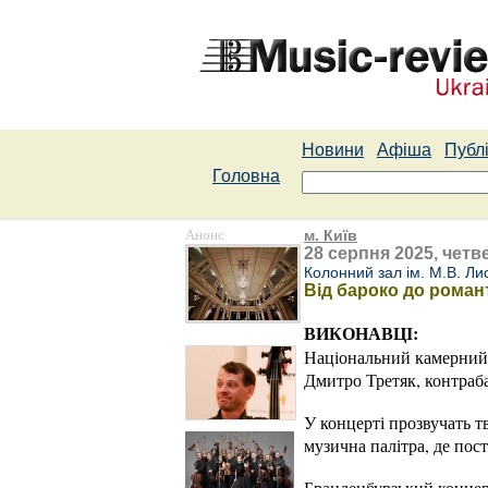
Новини
Афіша
Публі
Головна
Анонс
м. Київ
28 серпня 2025, четве
Колонний зал ім. М.В. Ли
Від бароко до роман
ВИКОНАВЦІ:
Національний камерний 
Дмитро Третяк, контраб
У концерті прозвучать т
музична палітра, де пост
Бранденбурзький концер