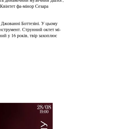
Квінтет фа-мінор Сезара
 Джованні Боттезіні. У цьому
інструмент. Струнний октет мі-
й у 16 років, твір захоплює