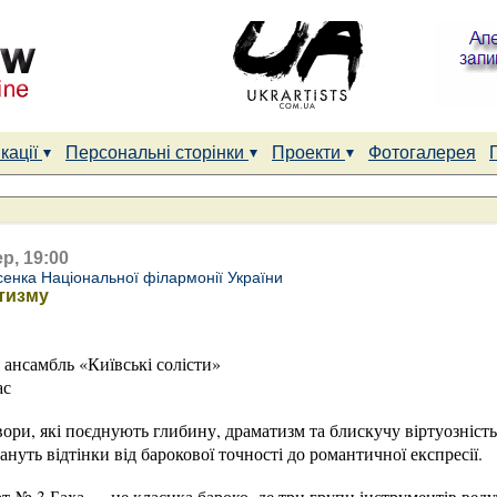
кації
Персональні сторінки
Проекти
Фотогалерея
р, 19:00
сенка Національної філармонії України
тизму
ансамбль «Київські солісти»
ас
вори, які поєднують глибину, драматизм та блискучу віртуозніст
ануть відтінки від барокової точності до романтичної експресії.
т № 3 Баха — це класика бароко, де три групи інструментів вед