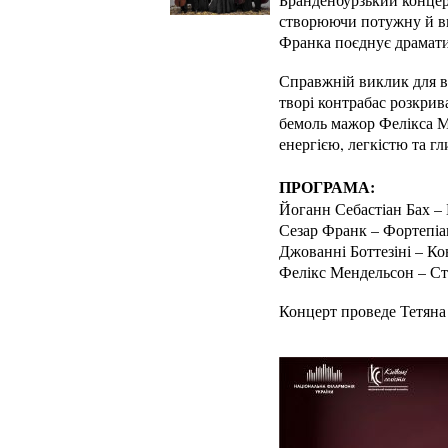
створюючи потужну й ви
Франка поєднує драмати
Справжній виклик для ві
творі контрабас розкрив
бемоль мажор Фелікса М
енергією, легкістю та г
ПРОГРАМА:
Йоганн Себастіан Бах –
Сезар Франк – Фортепіа
Джованні Боттезіні – Ко
Фелікс Мендельсон – Ст
Концерт проведе Тетяна