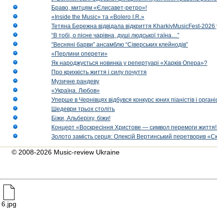
Браво, митцям «Єлисавет-ретро»!
«Inside the Music» та «Bolero I.R.»
Тетяна Бережна відвідала відкриття KharkivMusicFest-2026 
“В тобі, о пісне чарівна, душі людської таїна…”
“Весняні барви” ансамблю “Сіверських клейнодів”
«Перлини оперети»
Як народжується новинка у репертуарі «Харків Опера»?
Про крихкість життя і силу почуття
Музичне рандеву
«Україна. Любов»
Уперше в Чернівцях відбувся конкурс юних піаністів і орг
Шедеври трьох століть
Біжи, Альберіху, біжи!
Концерт «Воскресіння Христове — символ перемоги життя!
Золото замість серця: Олексій Вертинський перетворив «С
© 2008-2026 Music-review Ukraine
6.jpg