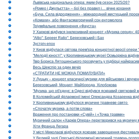
Львівська національна опера: яким був сезон 2025/26?
«Ромео і Джульєтта» – бої без правил і… вічне кохання
«Буча. Сила відродження» - міжнародний мистецький проєк
«Комахи», або Фантасмагоричний сон ентомолога
Тріумфальне повернення «Фауста»
У Харкові відбувся інклюзивний концерт «Музика серця»: 400
"Altio": Береer Ratio": Березовський і Бах
Зустріч епох
У Києві відбулася світова прем'єра концертної версії опери
"Мелодії юності": у Кропивницькому музеї Осмьоркіна відб
Твір Бориса Лятошинського прозвучить у підбірці найкраси
Весь Шекспір за один вечір
«СТРАТИТИ НЕ МОЖНА ПОМИЛУВАТИ»
У Луцьку – концерт класичної музики для військових і вруче
Березовський, Моцарт, Майборода, Хілобокова
"Музика, що об'єднує: в Одесі відбувся яскравий святковий
В Коломийській філармонії імені Олександра Козаренка відб
У Кропивницькому відбулося музичне травневе свято
«Спочатку музика, а потім слова»
Враження про постановки «Сувій» і «Точка травми»
Музичний салон «Харків Опера» перетворився на музичну мап
Хіти Франца Легара
У місті Миколаєві відбулося яскраве завершення фестивал
У Великій залі Одеської філармонії музичний травень розп