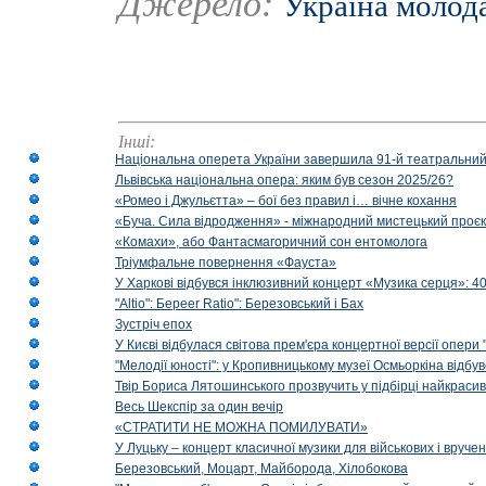
Джерело:
Україна молод
Інші:
Національна оперета України завершила 91-й театральний
Львівська національна опера: яким був сезон 2025/26?
«Ромео і Джульєтта» – бої без правил і… вічне кохання
«Буча. Сила відродження» - міжнародний мистецький проєк
«Комахи», або Фантасмагоричний сон ентомолога
Тріумфальне повернення «Фауста»
У Харкові відбувся інклюзивний концерт «Музика серця»: 400
"Altio": Береer Ratio": Березовський і Бах
Зустріч епох
У Києві відбулася світова прем'єра концертної версії опери
"Мелодії юності": у Кропивницькому музеї Осмьоркіна відб
Твір Бориса Лятошинського прозвучить у підбірці найкраси
Весь Шекспір за один вечір
«СТРАТИТИ НЕ МОЖНА ПОМИЛУВАТИ»
У Луцьку – концерт класичної музики для військових і вруче
Березовський, Моцарт, Майборода, Хілобокова