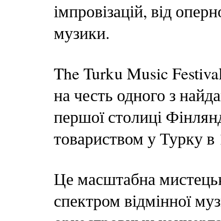
імпровізацій, від оперн
музики.
The Turku Music Festiv
на честь одного з найд
першої столиці Фінлян
товариством у Турку в 
Це масштабна мистецьк
спектром відмінної му