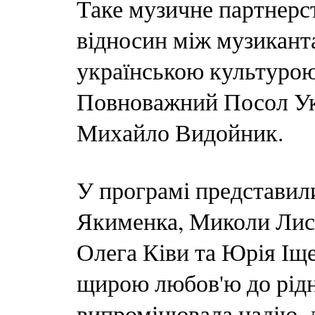
Таке музичне партнерс
відносин між музикант
українською культурою
Повноважний Посол Укр
Михайло Видойник.
У програмі представил
Якименка, Миколи Лис
Олега Ківи та Юрія Іщ
щирою любов'ю до рідно
випромінювала надію, 