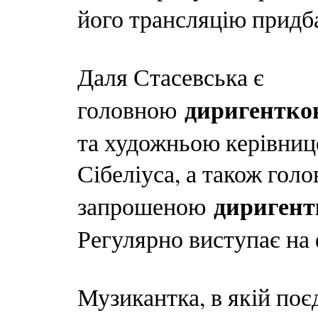
його трансляцію придба
Даля Стасевська є
диригентко
головною
та художньою керівни
Сібеліуса, а також гол
дириген
запрошеною
Регулярно виступає на
Музикантка, в якій поє