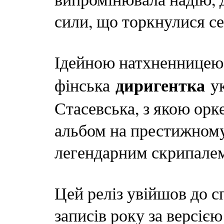
сили, що торкнулися се
Ідейною натхненницею 
диригентка
фінська
ук
Стасевська, з якою орк
альбом на престижному 
легендарним скрипале
Цей реліз увійшов до 
записів року за версією