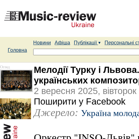
Новини
Афіша
Публікації
Персональні с
Головна
Огляд
Мелодії Турку і Львова
українських композито
2 вересня 2025, вівторок
Поширити у Facebook
Джерело:
Україна молод
Оркестр "INSO-Львів" в