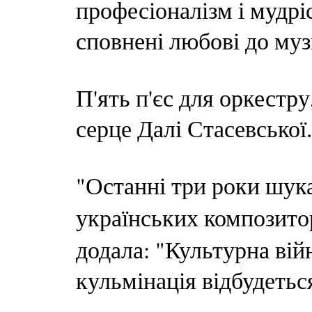
професіоналізм і мудріс
сповнені любові до музи
П'ять п'єс для оркестру
серце Далі Стасевської.
"Останні три роки шука
українських композитор
додала: "Культурна війн
кульмінація відбудетьс