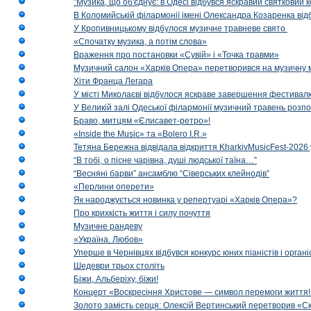
"Музика, що об'єднує: в Одесі відбувся яскравий святковий
В Коломийській філармонії імені Олександра Козаренка відб
У Кропивницькому відбулося музичне травневе свято
«Спочатку музика, а потім слова»
Враження про постановки «Сувій» і «Точка травми»
Музичний салон «Харків Опера» перетворився на музичну мап
Хіти Франца Легара
У місті Миколаєві відбулося яскраве завершення фестивал
У Великій залі Одеської філармонії музичний травень розп
Браво, митцям «Єлисавет-ретро»!
«Inside the Music» та «Bolero I.R.»
Тетяна Бережна відвідала відкриття KharkivMusicFest-2026 
“В тобі, о пісне чарівна, душі людської таїна…”
“Весняні барви” ансамблю “Сіверських клейнодів”
«Перлини оперети»
Як народжується новинка у репертуарі «Харків Опера»?
Про крихкість життя і силу почуття
Музичне рандеву
«Україна. Любов»
Уперше в Чернівцях відбувся конкурс юних піаністів і орг
Шедеври трьох століть
Біжи, Альберіху, біжи!
Концерт «Воскресіння Христове — символ перемоги життя!
Золото замість серця: Олексій Вертинський перетворив «С