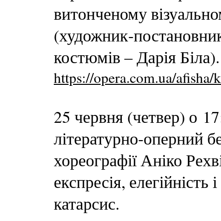
витонченому візуально
(художник-постановник
костюмів – Дарія Біла)
https://opera.com.ua/afisha
25 червня (четвер) о 1
літературно-оперний б
хореографії Аніко Рехві
експресія, елегійність 
катарсис.