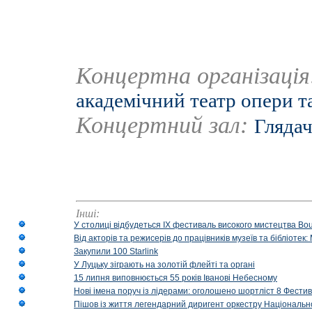
Концертна організаці
академічний театр опери т
Концертний зал:
Глядач
Інші:
У столиці відбудеться IX фестиваль високого мистецтва Bouq
Від акторів та режисерів до працівників музеїв та бібліоте
Закупили 100 Starlink
У Луцьку зіграють на золотій флейті та органі
15 липня виповнюється 55 років Іванові Небесному
Нові імена поруч із лідерами: оголошено шортліст 8 Фест
Пішов із життя легендарний диригент оркестру Національн