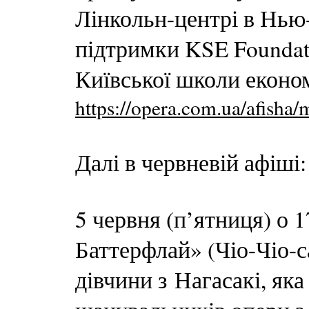
Лінкольн-центрі в Нью
підтримки KSE Foundat
Київської школи економ
https://opera.com.ua/afisha/
Далі в червневій афіші:
5 червня (п’ятниця) о 
Баттерфлай» (Чіо-Чіо-са
дівчини з Нагасакі, як