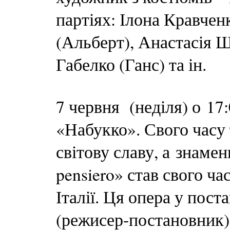
партіях: Ілона Кравчен
(Альберт), Анастасія 
Габелко (Ганс) та ін.
7 червня (неділя) о 17
«Набукко». Свого часу 
світову славу, а знаме
pensiero» став свого ч
Італії. Ця опера у пос
(режисер-постановник)