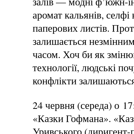
залів — модні ф’южн-ін
аромат кальянів, селфі 
паперових листів. Про
залишається незмінним
часом. Хоч би як зміню
технології, людські поч
конфлікти залишаютьс
24 червня (середа) о 1
«Казки Гофмана». «Каз
Уривського (диригент-