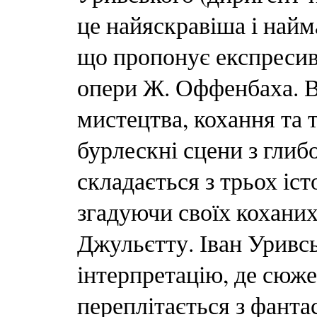
це найяскравіша і найм
що пропонує експресив
опери Ж. Оффенбаха. В
мистецтва, кохання та 
бурлескні сцени з гли
складається з трьох іст
згадуючи своїх кохани
Джульєтту. Іван Уривс
інтерпретацію, де сюж
переплітається з фант