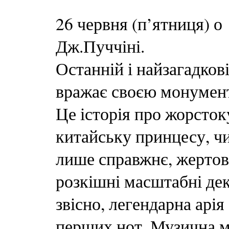
26 червня (п’ятниця) о
Дж.Пуччіні.
Останній і найзагадко
вражає своєю монумент
Це історія про жорсток
китайську принцесу, ч
лише справжнє, жертов
розкішні масштабні дек
звісно, легендарна арія
перших нот. Музична ма