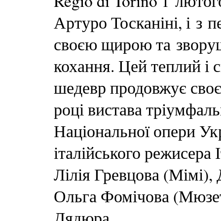
Regio di Torino 1 люто
Артуро Тосканіні, і з 
своєю щирою та зворуш
кохання. Цей теплий і 
шедевр продовжує своє 
році вистава тріумфал
Національної опери Ук
італійського режисера 
Лілія Гревцова (Мімі),
Ольга Фомічова (Мюзет
Дядюра.