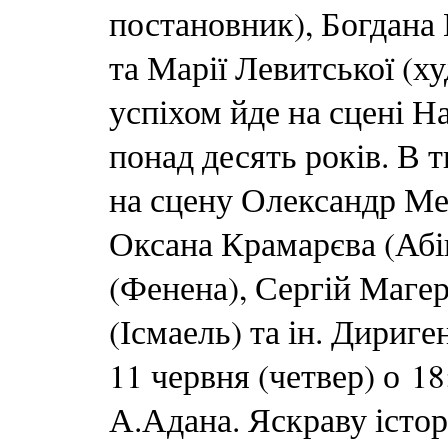
постановник), Богдана
та Марії Левитської (
успіхом йде на сцені Н
понад десять років. В т
на сцену Олександр Ме
Оксана Крамарєва (Абі
(Фенена), Сергій Магер
(Ісмаель) та ін. Дириг
11 червня (четвер) о 1
А.Адана. Яскраву істо