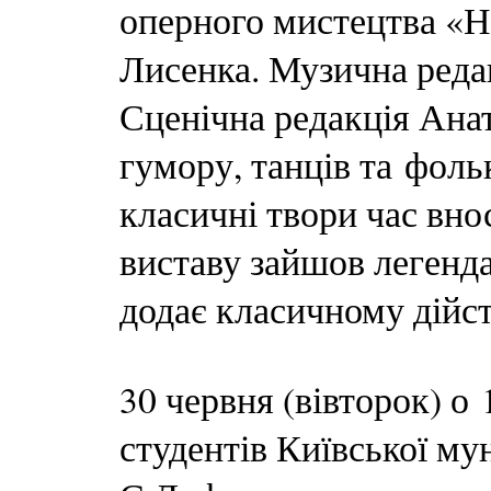
оперного мистецтва «
Лисенка. Музична реда
Сценічна редакція Ана
гумору, танців та фольк
класичні твори час внос
виставу зайшов легенд
додає класичному дійс
30 червня (вівторок) о 
студентів Київської му