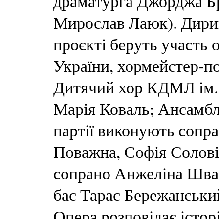
драматурга Джорджа Бр
Мирослав Лаюк). Дириг
проєкті беруть участь 
України, хормейстер-п
Дитячий хор КДМЛ ім.
Марія Коваль; Ансамбл
партії виконують сопр
Поважна, Софія Соловій
сопрано Анжеліна Швач
бас Тарас Бережанськи
Опера розповідає історі