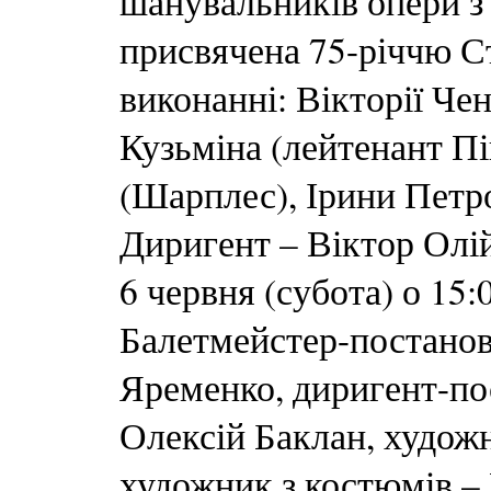
шанувальників опери з 
присвячена 75-річчю Ст
виконанні: Вікторії Чен
Кузьміна (лейтенант П
(Шарплес), Ірини Петро
Диригент – Віктор Олі
6 червня (субота) о 15
Балетмейстер-постановн
Яременко, диригент-пос
Олексій Баклан, художн
художник з костюмів –