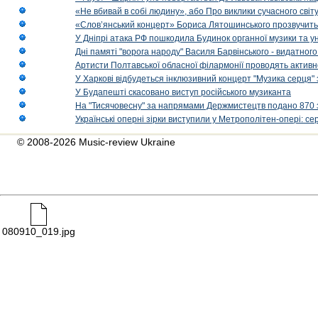
«Не вбивай в собі людину», або Про виклики сучасного світ
«Слов’янський концерт» Бориса Лятошинського прозвучить
У Дніпрі атака РФ пошкодила Будинок органної музики та у
Дні памяті "ворога народу" Василя Барвінського - видатного
Артисти Полтавської обласної філармонії проводять активно
У Харкові відбудеться інклюзивний концерт "Музика серця" 
У Будапешті скасовано виступ російського музиканта
На "Тисячовесну" за напрямами Держмистецтв подано 870 за
Українські оперні зірки виступили у Метрополітен-опері: с
© 2008-2026 Music-review Ukraine
080910_019.jpg