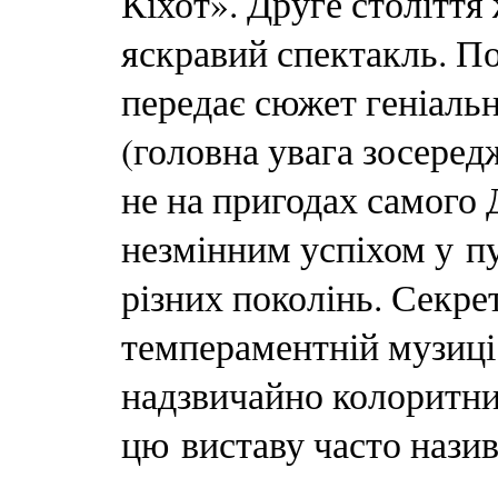
Кіхот». Друге століття
яскравий спектакль. П
передає сюжет геніаль
(головна увага зосередж
не на пригодах самого 
незмінним успіхом у пу
різних поколінь. Секре
темпераментній музиці
надзвичайно колоритни
цю виставу часто нази