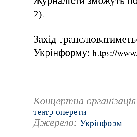
Журналісти зможуть по
2).
Захід транслюватиметьс
Укрінформу:
https://ww
Концертна організаці
театр оперети
Джерело:
Укрінформ