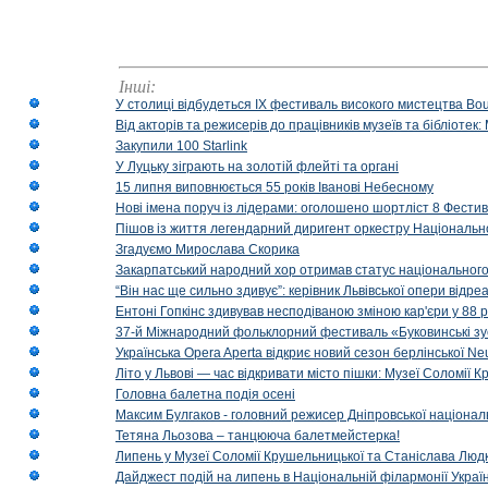
Інші:
У столиці відбудеться IX фестиваль високого мистецтва Bouq
Від акторів та режисерів до працівників музеїв та бібліоте
Закупили 100 Starlink
У Луцьку зіграють на золотій флейті та органі
15 липня виповнюється 55 років Іванові Небесному
Нові імена поруч із лідерами: оголошено шортліст 8 Фест
Пішов із життя легендарний диригент оркестру Національн
Згадуємо Мирослава Скорика
Закарпатський народний хор отримав статус національног
“Він нас ще сильно здивує”: керівник Львівської опери відр
Ентоні Гопкінс здивував несподіваною зміною кар'єри у 88 ро
37-й Міжнародний фольклорний фестиваль «Буковинські зус
Українська Opera Aperta відкриє новий сезон берлінської Ne
Літо у Львові — час відкривати місто пішки: Музеї Соломії
Головна балетна подія осені
Максим Булгаков - головний режисер Дніпровської націонал
Тетяна Льозова – танцююча балетмейстерка!
Липень у Музеї Соломії Крушельницької та Станіслава Людк
Дайджест подій на липень в Національній філармонії Украї