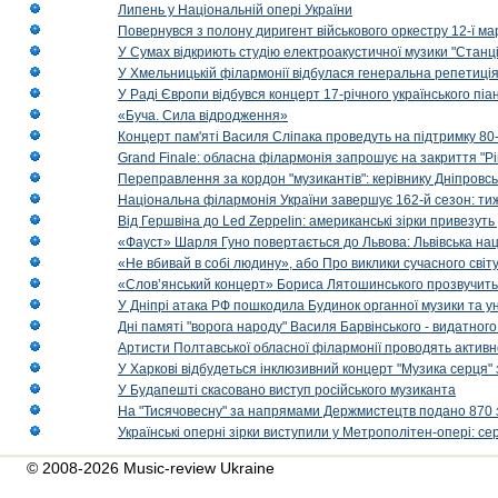
Липень у Національній опері України
Повернувся з полону диригент військового оркестру 12-ї ма
У Сумах відкриють студію електроакустичної музики "Станці
У Хмельницькій філармонії відбулася генеральна репетиці
У Раді Європи відбувся концерт 17-річного українського пі
«Буча. Сила відродження»
Концерт пам'яті Василя Сліпака проведуть на підтримку 80
Grand Finale: обласна філармонія запрошує на закриття "Р
Переправлення за кордон "музикантів": керівнику Дніпровсь
Національна філармонія України завершує 162-й сезон: ти
Від Гершвіна до Led Zeppelin: американські зірки привезуть
«Фауст» Шарля Гуно повертається до Львова: Львівська на
«Не вбивай в собі людину», або Про виклики сучасного світ
«Слов’янський концерт» Бориса Лятошинського прозвучить
У Дніпрі атака РФ пошкодила Будинок органної музики та у
Дні памяті "ворога народу" Василя Барвінського - видатного
Артисти Полтавської обласної філармонії проводять активно
У Харкові відбудеться інклюзивний концерт "Музика серця" 
У Будапешті скасовано виступ російського музиканта
На "Тисячовесну" за напрямами Держмистецтв подано 870 за
Українські оперні зірки виступили у Метрополітен-опері: с
© 2008-2026 Music-review Ukraine