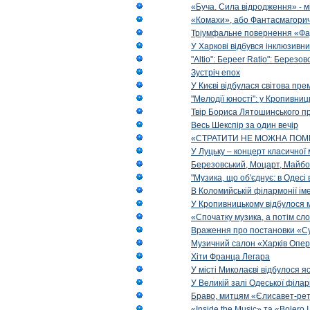
«Буча. Сила відродження» - м
«Комахи», або Фантасмагори
Тріумфальне повернення «Фа
У Харкові відбувся інклюзивни
"Altio": Береer Ratio": Березов
Зустріч епох
У Києві відбулася світова пре
"Мелодії юності": у Кропивни
Твір Бориса Лятошинського пр
Весь Шекспір за один вечір
«СТРАТИТИ НЕ МОЖНА ПОМ
У Луцьку – концерт класичної 
Березовський, Моцарт, Майбо
"Музика, що об'єднує: в Одес
В Коломийській філармонії ім
У Кропивницькому відбулося 
«Спочатку музика, а потім сл
Враження про постановки «Су
Музичний салон «Харків Опера
Хіти Франца Легара
У місті Миколаєві відбулося 
У Великій залі Одеської філа
Браво, митцям «Єлисавет-рет
«Inside the Music» та «Bolero I