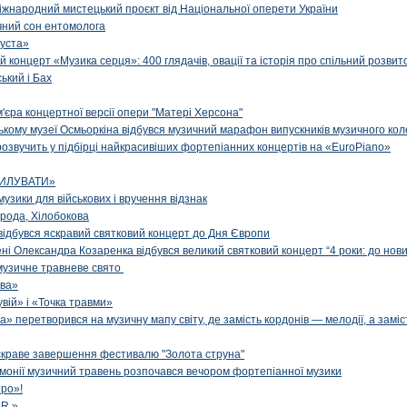
іжнародний мистецький проєкт від Національної оперети України
чний сон ентомолога
уста»
й концерт «Музика серця»: 400 глядачів, овації та історія про спільний розвит
ський і Бах
м'єра концертної версії опери "Матері Херсона"
цькому музеї Осмьоркіна відбувся музичний марафон випускників музичного ко
озвучить у підбірці найкрасивіших фортепіанних концертів на «EuroPiano»
ИЛУВАТИ»
музики для військових і вручення відзнак
рода, Хілобокова
і відбувся яскравий святковий концерт до Дня Європи
ені Олександра Козаренка відбувся великий святковий концерт “4 роки: до нов
музичне травневе свято
ова»
вій» і «Точка травми»
» перетворився на музичну мапу світу, де замість кордонів — мелодії, а заміс
яскраве завершення фестивалю "Золота струна"
рмонії музичний травень розпочався вечором фортепіанної музики
ро»!
.R.»