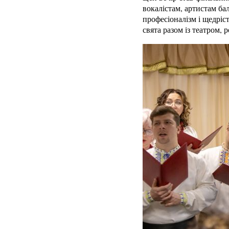
вокалістам, артистам ба
професіоналізм і щедріс
свята разом із театром, 