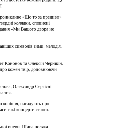
ї.
 проникливе «Що то за предиво»
твердні колядки, сповнені
 давня «Ми Вашого двора не
авіших символів зими, мелодія,
ег Кононов та Олексій Чернікін.
 про кожен твір, доповнюючи
анова, Олександр Сергієні,
чання.
о коріння, нагадують про
аси такі концерти стають
льної опери. Щира подяка