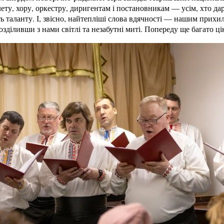
лету, хору, оркестру, диригентам і постановникам — усім, хто да
ть таланту. І, звісно, найтепліші слова вдячності — нашим прихи
розділивши з нами світлі та незабутні миті. Попереду ще багато ці