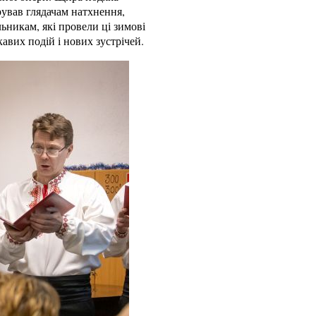
рував глядачам натхнення,
льникам, які провели ці зимові
кавих подій і нових зустрічей.