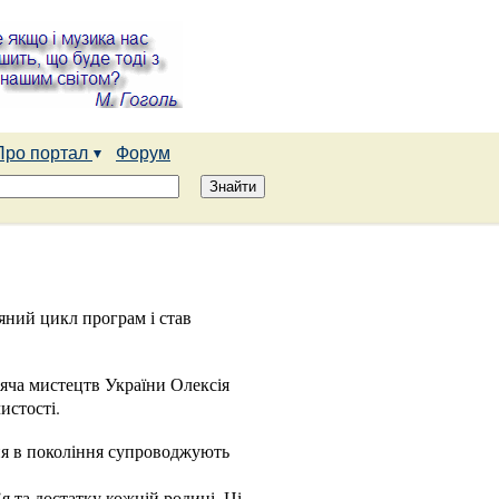
Про портал
Форум
яний цикл програм і став
іяча мистецтв України Олексія
истості.
ння в покоління супроводжують
 та достатку кожній родині. Ці