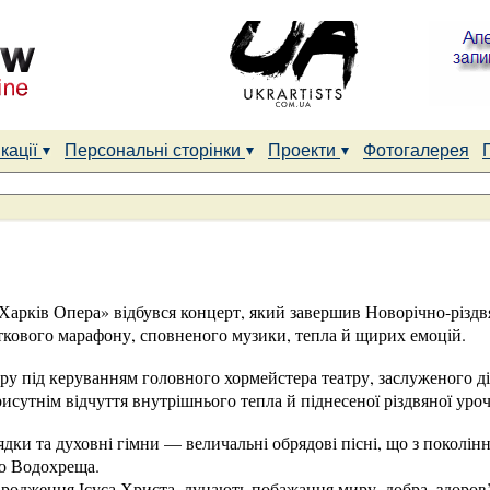
кації
Персональні сторінки
Проекти
Фотогалерея
 «Харків Опера» відбувся концерт, який завершив Новорічно-різдв
ткового марафону, сповненого музики, тепла й щирих емоцій.
ру під керуванням головного хормейстера театру, заслуженого д
исутнім відчуття внутрішнього тепла й піднесеної різдвяної уроч
ядки та духовні гімни — величальні обрядові пісні, що з поколі
до Водохреща.
родження Ісуса Христа, лунають побажання миру, добра, здоров’я