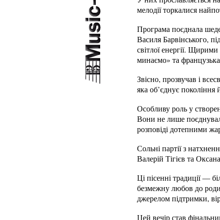
мелодії торкалися найпо
Програма поєднала шеде
Василя Барвінського, пі
світлої енергії. Щирим
минаємо» та французька 
Звісно, прозвучав і вс
яка об’єднує покоління й
Особливу роль у створен
Вони не лише поєднувал
розповіді дотепними жа
Сольні партії з натхнен
Валерій Тігієв та Оксан
Ці пісенні традиції — б
безмежну любов до роди
джерелом підтримки, вір
Цей вечір став фінальни