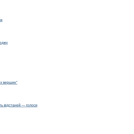
ок
леджу
их вершин”
ть відстаней — голоси