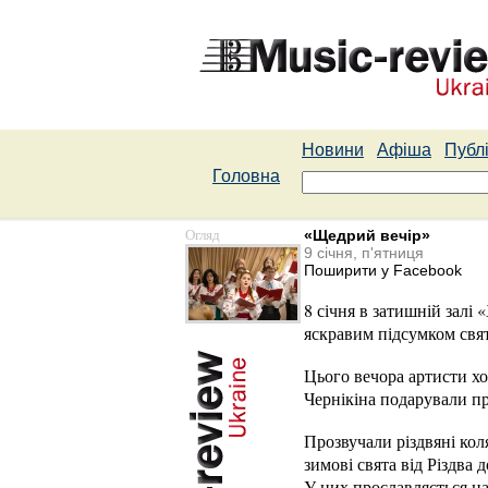
Новини
Афіша
Публі
Головна
Огляд
«Щедрий вечір»
9 січня, п'ятниця
Поширити у Facebook
8 січня в затишній залі
яскравим підсумком свя
Цього вечора артисти хо
Чернікіна подарували пр
Прозвучали різдвяні кол
зимові свята від Різдва 
У них прославляється на