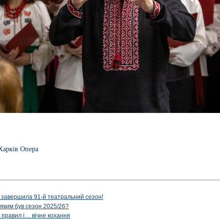
Харків Опера
 завершила 91-й театральний сезон!
 яким був сезон 2025/26?
з правил і… вічне кохання