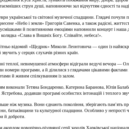
таємніших струн душі, наповнюючи зал відчуттям єдності та наді
ври української та світової музичної спадщини. Глядачі почули
днесене «Небо і земля» Григорія Савенка, а також радісні, життєс
и усмішками й позитивними емоціями наповнили концерт і наша
колядка «Слава в Вишніх Богу. Співайте, небеса!».
есвітньо відомий «Щедрик» Миколи Леонтовича — один із найяскр
 звучить у серцях слухачів різних країн.
ні теплої, невимушеної атмосфери відіграли ведучі вечора — Ол
и номери програми, а й ділилися з глядачами цікавими фактами
ртами й живим спілкуванням із залом.
ням виконали Тетяна Бондаренко, Катерина Баранова, Юлія Балаб
а Ястребова, додавши програмі особистих інтонацій і теплого зву
ільше ніж музика. Вони єднають покоління, зберігають пам’ять пр
ни, батьківщини та культурної спадщини. Особливо у непрості ч
и й доброти.
м акордом новорічно-різдвяної серії заходів Харківської націона