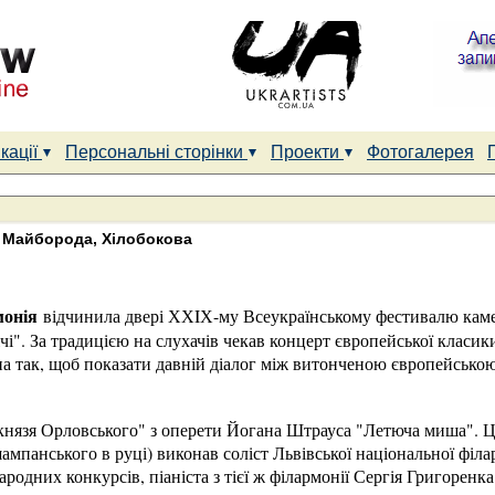
кації
Персональні сторінки
Проекти
Фотогалерея
 Майборода, Хілобокова
монія
відчинила двері ХХIХ-му Всеукраїнському фестивалю каме
чі". За традицією на слухачів чекав концерт європейської класики
на так, щоб показати давній діалог між витонченою європейсько
а князя Орловського" з оперети Йогана Штрауса "Летюча миша". 
ампанського в руці) виконав соліст Львівської національної філа
ародних конкурсів, піаніста з тієї ж філармонії Сергія Григоренк