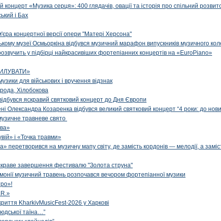
й концерт «Музика серця»: 400 глядачів, овації та історія про спільний розвит
ський і Бах
м'єра концертної версії опери "Матері Херсона"
цькому музеї Осмьоркіна відбувся музичний марафон випускників музичного ко
озвучить у підбірці найкрасивіших фортепіанних концертів на «EuroPiano»
ИЛУВАТИ»
музики для військових і вручення відзнак
рода, Хілобокова
і відбувся яскравий святковий концерт до Дня Європи
ені Олександра Козаренка відбувся великий святковий концерт “4 роки: до нов
музичне травневе свято
ова»
вій» і «Точка травми»
» перетворився на музичну мапу світу, де замість кордонів — мелодії, а заміс
яскраве завершення фестивалю "Золота струна"
рмонії музичний травень розпочався вечором фортепіанної музики
ро»!
.R.»
криття KharkivMusicFest-2026 у Харкові
 людської таїна…”