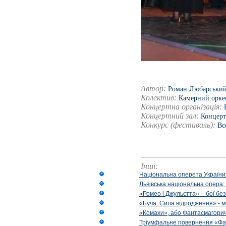
Автор:
Роман Любарськи
Колектив:
Камерний оркес
Концертна організація:
Концертний зал:
Концерт
Конкурс (фестиваль):
Вс
Інші:
Національна оперета України
Львівська національна опера:
«Ромео і Джульєтта» – бої бе
«Буча. Сила відродження» - м
«Комахи», або Фантасмагори
Тріумфальне повернення «Фа