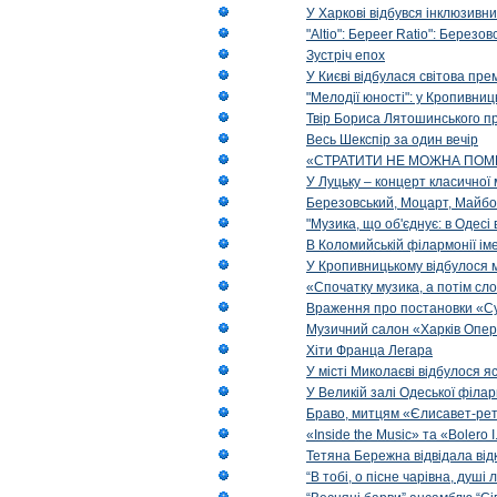
У Харкові відбувся інклюзивни
"Altio": Береer Ratio": Березов
Зустріч епох
У Києві відбулася світова пре
"Мелодії юності": у Кропивни
Твір Бориса Лятошинського пр
Весь Шекспір за один вечір
«СТРАТИТИ НЕ МОЖНА ПОМ
У Луцьку – концерт класичної 
Березовський, Моцарт, Майбо
"Музика, що об'єднує: в Одес
В Коломийській філармонії ім
У Кропивницькому відбулося 
«Спочатку музика, а потім сл
Враження про постановки «Су
Музичний салон «Харків Опера
Хіти Франца Легара
У місті Миколаєві відбулося 
У Великій залі Одеської філа
Браво, митцям «Єлисавет-рет
«Inside the Music» та «Bolero I
Тетяна Бережна відвідала від
“В тобі, о пісне чарівна, душі