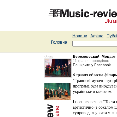
Новини
Афіша
Публі
Головна
Огляд
Березовський, Моцарт,
11 травня, понеділок
Поширити у Facebook
філар
6 травня обласна
"Травневі музичні зустрі
програма була вибудува
українським мелосом.
І почався вечір з "Тост
артистично (з бокалом ш
супроводі лауреата міжн