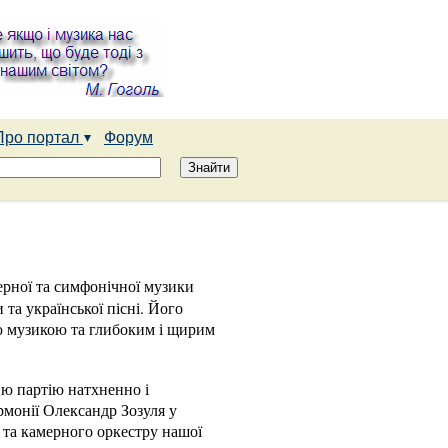
Про портал
Форум
рної та симфонічної музики
 та української пісні. Його
ю музикою та глибоким і щирим
Цю партію натхненно і
рмонії Олександр Зозуля у
а та камерного оркестру нашої