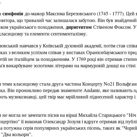
.
симфонія
а
до-мажор Максима Березовського (1745 - 1777). Цей 
зитора, що тривалий час залишалася забутою. Він був знайдений
диригентом
ком українського походження,
Стівеном Фоксом. У 
класицизму та елементи сентименталізму.
овський навчався у Київській духовній академії, потім став спі
оках з великим успіхом співав у виставах Оранієнбаумського пр
ій не італійцем за походженням. У 1769 році він отримав стипен
ім'я викарбуване золотими літерами на мармуровій дошці на стіні
теми класицизму стала друга частина Концерту No21 Вольфган
нка. Він проникливо передав знамените Andante, яке називають 
ють музикознавці, цей твір має мрійливий піднесений характер 
в не могла не зачепити пісня на вірші Михайла Старицького "Ніч
цертіно" її виконав Олександр Зозуля і вдруге отримав від публ
а потужна серія популярних українських пісень, таких як "Чорнії 
, "Два кольори".