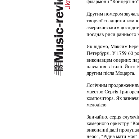
філармонії "Концертіно"
Другим номером звучал
творчої спадщини компо
американським дослідни
поєднав риси раннього 
Як відомо, Максим Берез
Петербурзі. У 1759-60 р
виконавцем оперних парт
навчання в Італії. Його 
другим після Моцарта.
Логічним продовженням 
маестро Сергія Григоре
композитора. Як зазнача
мелодією.
Звичайно, серця слухачі
камерного оркестру "Кон
виконанні далі пролунал
небо", "Рідна мати моя"