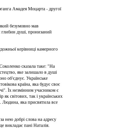
ганга Амадея Моцарта - другої
 який безумовно мав
я глибин душі, пронизаний
удожньої керівниці камерного
околенко сказала таке: "На
стецтво, яке залишало в душі
оно об'єднує. Українське
овікова країна, яка будує своє
ічі". Їх незмінним учасником є
 як світових, так і українських
. Людина, яка присвятила все
а нею добрі слова на адресу
е викладає пані Наталія.