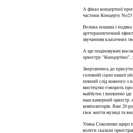
А фінал концертної про
частини Концерту No23 
Велика пошана і подяка 
арттерапевтичний ефект
звучанням класичних тво
А ще поціновувачі висок
оркестру "Концертіно", 
Звертаючись до присутн
головній сцені нашої об
певний слід кожного з н
мистецтво говорить про 
майбутнє і впевнено іде 
наш камерний оркестр, я
композиторів. Вже 20 ро
своє життя музиці та ви
Уляна Соколенко щиро пр
колеги сказали оркестра