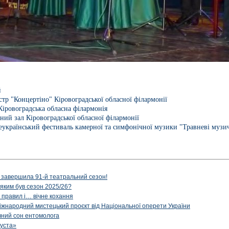
й
тр "Концертіно" Кіровоградської обласної філармонії
Кіровоградська обласна філармонія
ний зал Кіровоградської обласної філармонії
еукраїнський фестиваль камерної та симфонічної музики "Травневі музич
 завершила 91-й театральний сезон!
 яким був сезон 2025/26?
з правил і… вічне кохання
іжнародний мистецький проєкт від Національної оперети України
чний сон ентомолога
уста»