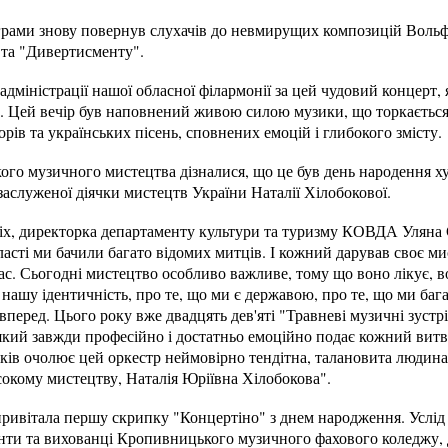
грами знову повернув слухачів до невмирущих композицій Вольф
та "Дивертисменту".
адміністрації нашої обласної філармонії за цей чудовий концерт,
. Цей вечір був наповнений живою силою музики, що торкаєтьс
рів та українських пісень, сповнених емоцій і глибокого змісту.
ого музичного мистецтва дізналися, що це був день народення х
заслуженої діячки мистецтв України Наталії Хілобокової.
іх, директорка департаменту культури та туризму КОВДА Уляна С
ласті ми бачили багато відомих митців. І кожний дарував своє ми
ас. Сьогодні мистецтво особливо важливе, тому що воно лікує, в
нашу ідентичність, про те, що ми є державою, про те, що ми багат
вперед. Цього року вже двадцять дев'яті "Травневі музичні зустр
кий завжди професійно і достатньо емоційно подає кожний витвір
ків очолює цей оркестр неймовірно тендітна, талановита людина
сокому мистецтву, Наталія Юріївна Хілобокова".
ивітала першу скрипку "Концертіно" з днем народження. Услід з
нти та вихованці Кропивницького музичного фахового коледжу, д