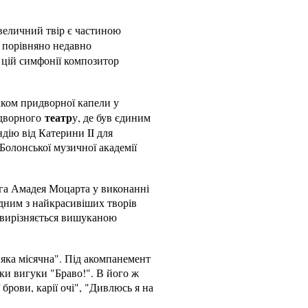
величний твір є частиною
 порівняно недавно
цій симфонії композитор
ваком придворної капели у
театр
идворного
у, де був єдиним
дію від Катерини II для
 Болонської музичної академії
га Амадея Моцарта у виконанні
одним з найкрасивіших творів
і вирізняється вишуканою
 яка місячна". Під акомпанемент
іки вигуки "Браво!". В його ж
брови, карії очі", "Дивлюсь я на