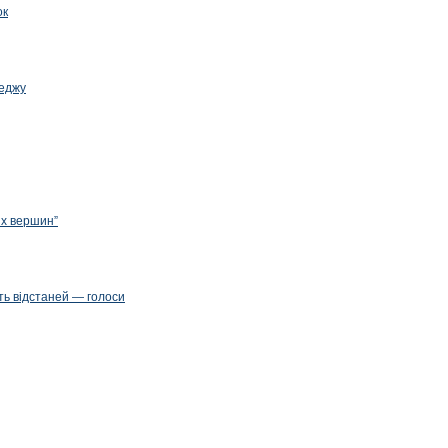
ок
леджу
их вершин”
ть відстаней — голоси