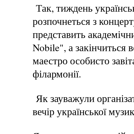
Так, тиждень українськ
розпочнеться з концерт
представить академічн
Nobile", а закінчиться
маестро особисто завіт
філармонії.
Як зауважули організа
вечір української музи