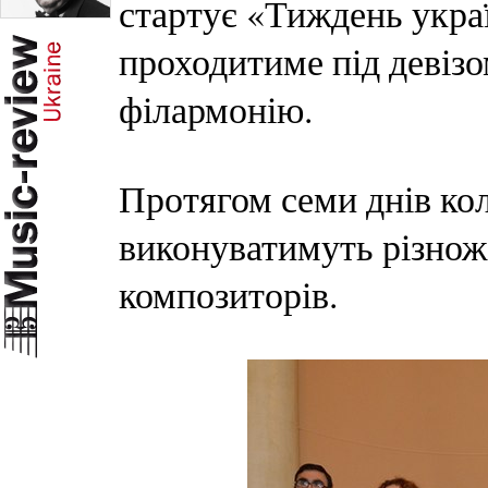
стартує «Тиждень укра
проходитиме під девіз
філармонію.
Протягом семи днів ко
виконуватимуть різнож
композиторів.