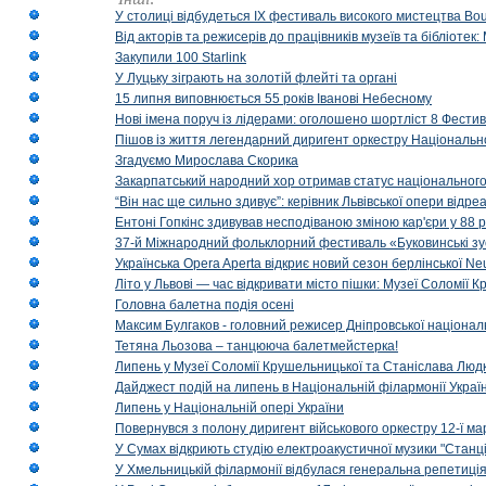
У столиці відбудеться IX фестиваль високого мистецтва Bouq
Від акторів та режисерів до працівників музеїв та бібліоте
Закупили 100 Starlink
У Луцьку зіграють на золотій флейті та органі
15 липня виповнюється 55 років Іванові Небесному
Нові імена поруч із лідерами: оголошено шортліст 8 Фест
Пішов із життя легендарний диригент оркестру Національн
Згадуємо Мирослава Скорика
Закарпатський народний хор отримав статус національног
“Він нас ще сильно здивує”: керівник Львівської опери відр
Ентоні Гопкінс здивував несподіваною зміною кар'єри у 88 ро
37-й Міжнародний фольклорний фестиваль «Буковинські зус
Українська Opera Aperta відкриє новий сезон берлінської Ne
Літо у Львові — час відкривати місто пішки: Музеї Соломії
Головна балетна подія осені
Максим Булгаков - головний режисер Дніпровської націонал
Тетяна Льозова – танцююча балетмейстерка!
Липень у Музеї Соломії Крушельницької та Станіслава Людк
Дайджест подій на липень в Національній філармонії Украї
Липень у Національній опері України
Повернувся з полону диригент військового оркестру 12-ї ма
У Сумах відкриють студію електроакустичної музики "Станці
У Хмельницькій філармонії відбулася генеральна репетиці