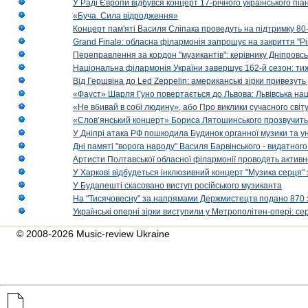
У Раді Європи відбувся концерт 17-річного українського пі
«Буча. Сила відродження»
Концерт пам'яті Василя Сліпака проведуть на підтримку 80
Grand Finale: обласна філармонія запрошує на закриття "Р
Переправлення за кордон "музикантів": керівнику Дніпровсь
Національна філармонія України завершує 162-й сезон: ти
Від Гершвіна до Led Zeppelin: американські зірки привезуть
«Фауст» Шарля Гуно повертається до Львова: Львівська на
«Не вбивай в собі людину», або Про виклики сучасного світ
«Слов’янський концерт» Бориса Лятошинського прозвучить
У Дніпрі атака РФ пошкодила Будинок органної музики та у
Дні памяті "ворога народу" Василя Барвінського - видатного
Артисти Полтавської обласної філармонії проводять активно
У Харкові відбудеться інклюзивний концерт "Музика серця" 
У Будапешті скасовано виступ російського музиканта
На "Тисячовесну" за напрямами Держмистецтв подано 870 за
Українські оперні зірки виступили у Метрополітен-опері: с
© 2008-2026 Music-review Ukraine