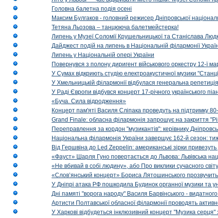
Головна балетна подія осені
Максим Булгаков - головний режисер Дніпровської націонал
Тетяна Льозова – танцююча балетмейстерка!
Липень у Музеї Соломії Крушельницької та Станіслава Людк
Дайджест подій на липень в Національній філармонії Украї
Липень у Національній опері України
Повернувся з полону диригент військового оркестру 12-ї ма
У Сумах відкриють студію електроакустичної музики "Станці
У Хмельницькій філармонії відбулася генеральна репетиці
У Раді Європи відбувся концерт 17-річного українського пі
«Буча. Сила відродження»
Концерт пам'яті Василя Сліпака проведуть на підтримку 80
Grand Finale: обласна філармонія запрошує на закриття "Р
Переправлення за кордон "музикантів": керівнику Дніпровсь
Національна філармонія України завершує 162-й сезон: ти
Від Гершвіна до Led Zeppelin: американські зірки привезуть
«Фауст» Шарля Гуно повертається до Львова: Львівська на
«Не вбивай в собі людину», або Про виклики сучасного світ
«Слов’янський концерт» Бориса Лятошинського прозвучить
У Дніпрі атака РФ пошкодила Будинок органної музики та у
Дні памяті "ворога народу" Василя Барвінського - видатного
Артисти Полтавської обласної філармонії проводять активно
У Харкові відбудеться інклюзивний концерт "Музика серця" 