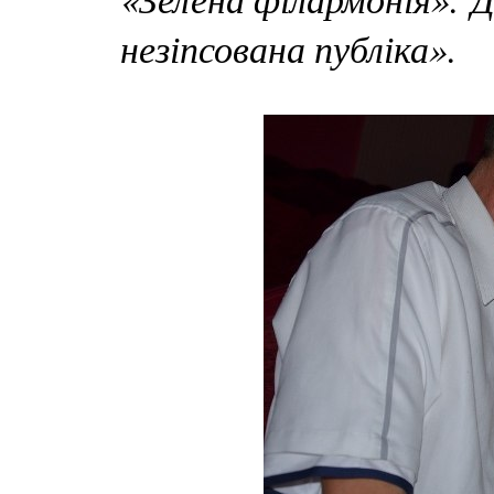
незіпсована публіка».