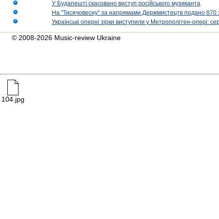
У Будапешті скасовано виступ російського музиканта
На "Тисячовесну" за напрямами Держмистецтв подано 870 за
Українські оперні зірки виступили у Метрополітен-опері: с
© 2008-2026 Music-review Ukraine
104.jpg