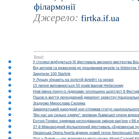
філармонії
Джерело:
firtka.if.ua
Інші:
У столиці відбудеться IX фестиваль високого мистецтва Bouq
Від акторів та режисерів до працівників музеїв та бібліоте
Закупили 100 Starlink
У Луцьку зіграють на золотій флейті та органі
15 липня виповнюється 55 років Іванові Небесному
Нові імена поруч із лідерами: оголошено шортліст 8 Фест
Пішов із життя легендарний диригент оркестру Національн
Згадуємо Мирослава Скорика
Закарпатський народний хор отримав статус національног
“Він нас ще сильно здивує”: керівник Львівської опери відр
Ентоні Гопкінс здивував несподіваною зміною кар'єри у 88 ро
37-й Міжнародний фольклорний фестиваль «Буковинські зус
Українська Opera Aperta відкриє новий сезон берлінської Ne
Літо у Львові — час відкривати місто пішки: Музеї Соломії