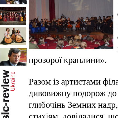
прозорої краплини».
Разом із артистами філ
дивовижну подорож до 
глибочінь Земних надр,
стихіям, довідалися, щ