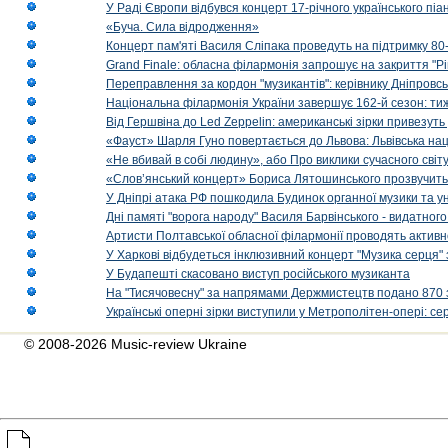
У Раді Європи відбувся концерт 17-річного українського пі
«Буча. Сила відродження»
Концерт пам'яті Василя Сліпака проведуть на підтримку 80
Grand Finale: обласна філармонія запрошує на закриття "Р
Переправлення за кордон "музикантів": керівнику Дніпровсь
Національна філармонія України завершує 162-й сезон: ти
Від Гершвіна до Led Zeppelin: американські зірки привезуть
«Фауст» Шарля Гуно повертається до Львова: Львівська на
«Не вбивай в собі людину», або Про виклики сучасного світ
«Слов’янський концерт» Бориса Лятошинського прозвучить
У Дніпрі атака РФ пошкодила Будинок органної музики та у
Дні памяті "ворога народу" Василя Барвінського - видатного
Артисти Полтавської обласної філармонії проводять активно
У Харкові відбудеться інклюзивний концерт "Музика серця" 
У Будапешті скасовано виступ російського музиканта
На "Тисячовесну" за напрямами Держмистецтв подано 870 за
Українські оперні зірки виступили у Метрополітен-опері: с
© 2008-2026 Music-review Ukraine