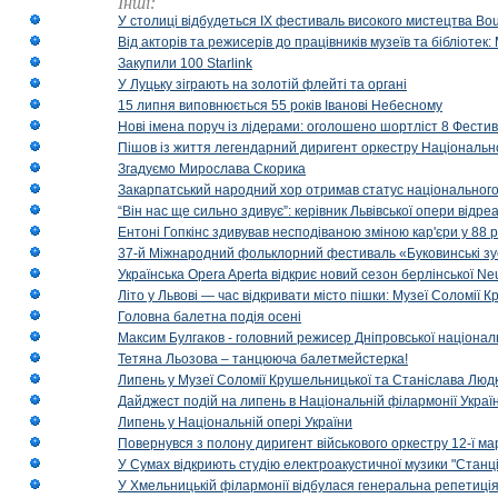
Інші:
У столиці відбудеться IX фестиваль високого мистецтва Bouq
Від акторів та режисерів до працівників музеїв та бібліоте
Закупили 100 Starlink
У Луцьку зіграють на золотій флейті та органі
15 липня виповнюється 55 років Іванові Небесному
Нові імена поруч із лідерами: оголошено шортліст 8 Фест
Пішов із життя легендарний диригент оркестру Національн
Згадуємо Мирослава Скорика
Закарпатський народний хор отримав статус національног
“Він нас ще сильно здивує”: керівник Львівської опери відр
Ентоні Гопкінс здивував несподіваною зміною кар'єри у 88 ро
37-й Міжнародний фольклорний фестиваль «Буковинські зус
Українська Opera Aperta відкриє новий сезон берлінської Ne
Літо у Львові — час відкривати місто пішки: Музеї Соломії
Головна балетна подія осені
Максим Булгаков - головний режисер Дніпровської націонал
Тетяна Льозова – танцююча балетмейстерка!
Липень у Музеї Соломії Крушельницької та Станіслава Людк
Дайджест подій на липень в Національній філармонії Украї
Липень у Національній опері України
Повернувся з полону диригент військового оркестру 12-ї ма
У Сумах відкриють студію електроакустичної музики "Станці
У Хмельницькій філармонії відбулася генеральна репетиці