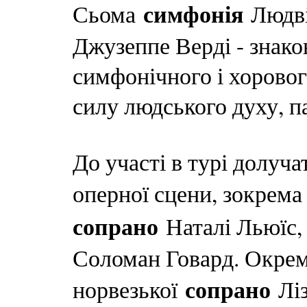
симфонія
Сьома
Людвіг
Джузеппе Верді - знаков
симфонічного і хорово
силу людського духу, па
До участі в турі долуча
оперної сцени, зокрем
сопрано
Наталі Льюїс
Соломан Говард. Окрем
сопрано
норвезької
Ліз