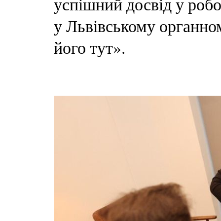
успішний досвід у роб
у Львівському органном
його тут».