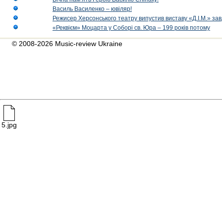
Василь Василенко – ювіляр!
Режисер Херсонського театру випустив виставу «Д.І.М.» за
«Реквієм» Моцарта у Соборі св. Юра – 199 років потому
© 2008-2026 Music-review Ukraine
5.jpg