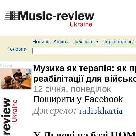
Новини
Афіша
Публікації
Персональні с
Головна
Стаття
Музика як терапія: як
реабілітації для військ
12 січня, понеділок
Поширити у Facebook
Джерело:
radiokhartia
У Львові на базі HOM