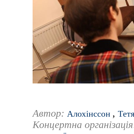
Автор:
,
Алохінссон
Тет
Концертна організаці