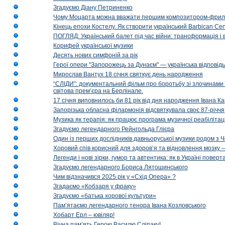
Згадуємо Діану Петриненко
Чому Моцарта можна вважати першим композитором-фри
Кінець епохи Костелу. Як створити український Barbican Cen
ПОГЛЯД: Український балет під час війни: трансформація і 
Корифей української музики
Десять нових симфоній за рік
Герої опери "Запорожець за Дунаєм" — українська відповід
Мирослав Вантух 18 січня святкує день народження
“СЛІДИ”: документальний фільм про боротьбу зі злочинами 
світова прем’єра на Берлінале.
17 січня виповнилось би 81 рік від дня народження Івана К
Запорізька обласна філармонія відсвяткувала своє 87-річчя
Музика як терапія: як працює програма музичної реабілітаці
Згадуємо легендарного Рейнгольда Глієра
Один із перших дослідників давньоруської музики родом з 
Хоровий спів корисний для здоров’я та відновлення мозку
Легенди і нові зірки, гумор та автентика: як в Україні пове
Згадуємо легендарного Бориса Лятошинського
Чим відзначився 2025 рік у «Схід Опера» ?
Згадаємо «Кобзаря у фраку»
Згадуємо «батька хорової культури»
Пам’ятаємо легендарного тенора Івана Козловського
Хобарт Ерл – ювіляр!
Вічна пам’ять Герою Василю Сліпаку!