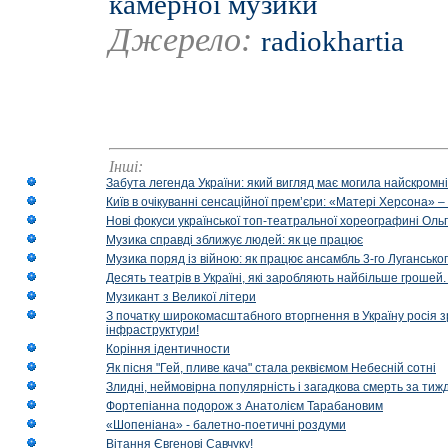
камерної музики
Джерело:
radiokhartia
Інші:
Забута легенда України: який вигляд має могила найскромніш
Київ в очікуванні сенсаційної прем’єри: «Матері Херсона» 
Нові фокуси української топ-театральної хореографині Оль
Музика справді зближує людей: як це працює
Музика поряд із війною: як працює ансамбль 3-го Лугансько
Десять театрів в Україні, які заробляють найбільше гроше
Музикант з Великої літери
З початку широкомасштабного вторгнення в Україну росія з
інфраструктури!
Коріння ідентичности
Як пісня "Гей, пливе кача" стала реквіємом Небесній сотні
Злидні, неймовірна популярність і загадкова смерть за тиж
Фортепіанна подорож з Анатолієм Тарабановим
«Шопеніана» - балетно-поетичні роздуми
Вітання Євгенові Савчуку!