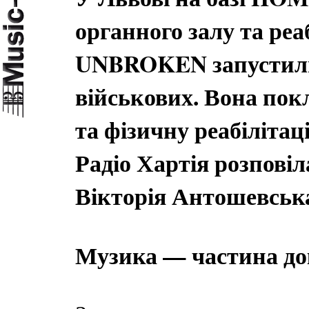
органного залу та реа
UNBROKEN запустили 
військових. Вона пок
та фізичну реабілітац
Радіо Хартія розпові
Вікторія Антошевськ
Музика — частина док