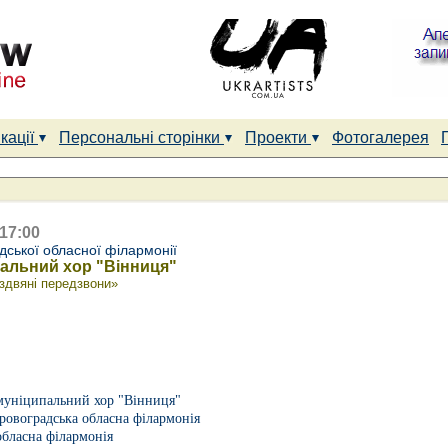
кації
Персональні сторінки
Проекти
Фотогалерея
 17:00
дської обласної філармонії
альний хор "Вінниця"
здвяні передзвони»
муніципальний хор "Вінниця"
ровоградська обласна філармонія
обласна філармонія