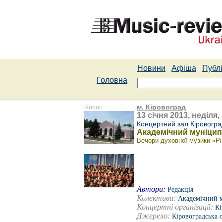
Новини
Афіша
Публі
Головна
Анонс
м. Кіровоград
13 січня 2013, неділя,
Концертний зал Кіровогра
Академічний муніцип
Вечори духовної музики «Рі
Автори:
Редакція
Колективи:
Академічний 
Концертні організації:
Кі
Джерело:
Кіровоградська 