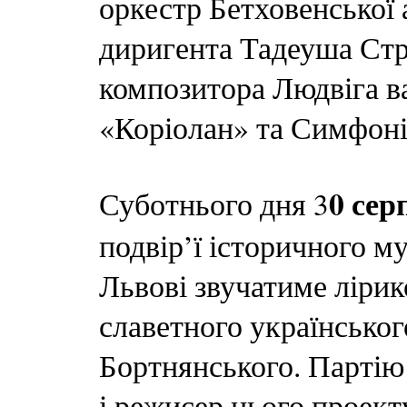
оркестр Бетховенської 
диригента Тадеуша Стр
композитора Людвіга в
«Коріолан» та Симфоні
0 сер
Суботнього дня 3
подвір’ї історичного м
Львові звучатиме лірик
славетного українсько
Бортнянського. Партію
і режисер цього проект