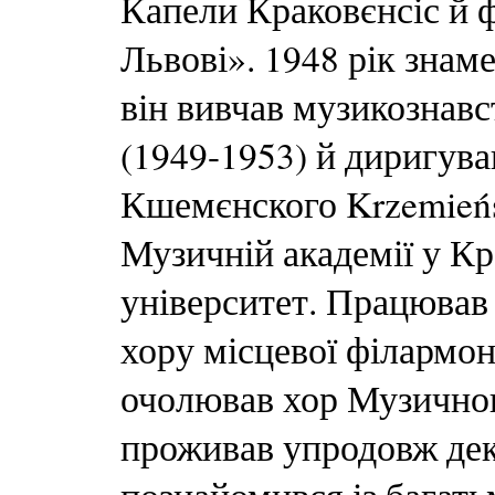
Капели Краковєнсіс й 
Львові». 1948 рік знам
він вивчав музикознавс
(1949-1953) й диригува
Кшемєнского Krzemieńs
Музичній академії у Кра
університет. Працював 
хору місцевої філармоні
очолював хор Музичного
проживав упродовж декі