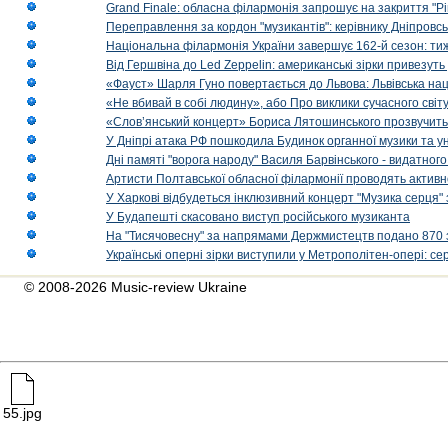
Grand Finale: обласна філармонія запрошує на закриття "Р
Переправлення за кордон "музикантів": керівнику Дніпровсь
Національна філармонія України завершує 162-й сезон: ти
Від Гершвіна до Led Zeppelin: американські зірки привезуть
«Фауст» Шарля Гуно повертається до Львова: Львівська на
«Не вбивай в собі людину», або Про виклики сучасного світ
«Слов’янський концерт» Бориса Лятошинського прозвучить
У Дніпрі атака РФ пошкодила Будинок органної музики та у
Дні памяті "ворога народу" Василя Барвінського - видатного
Артисти Полтавської обласної філармонії проводять активно
У Харкові відбудеться інклюзивний концерт "Музика серця" 
У Будапешті скасовано виступ російського музиканта
На "Тисячовесну" за напрямами Держмистецтв подано 870 за
Українські оперні зірки виступили у Метрополітен-опері: с
© 2008-2026 Music-review Ukraine
55.jpg