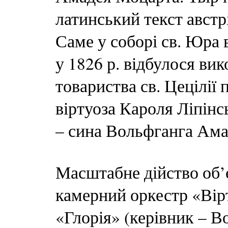
латинський текст австр
Саме у соборі св. Юра 
у 1826 р. відбулося ви
товариства св. Цецілії
віртуоза Кароля Ліпін
– сина Вольфганга Ама
Масштабне дійство об’
камерний оркестр «Вір
«Глорія» (керівник – В