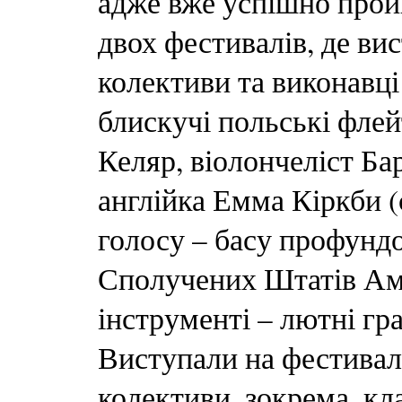
адже вже успішно прой
двох фестивалів, де ви
колективи та виконавці 
блискучі польські фле
Келяр, віолончеліст Ба
англійка Емма Кіркби (
голосу – басу профундо
Сполучених Штатів Ам
інструменті – лютні гр
Виступали на фестивалі 
колективи, зокрема, кл