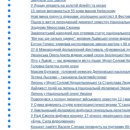
Закупили 100 Starlink
У Луцьку зіграють на золотій флейті та органі
15 липня виповнюється 55 років Іванові Небесному
Нові імена поруч із лідерами: оголошено шортліст 8 Фест
Пішов із життя легендарний диригент оркестру Національн
Згадуємо Мирослава Скорика
Закарпатський народний хор отримав статус національног
“Він нас ще сильно здивує”: керівник Львівської опери відр
Ентоні Гопкінс здивував несподіваною зміною кар'єри у 88 ро
37-й Міжнародний фольклорний фестиваль «Буковинські зус
Українська Opera Aperta відкриє новий сезон берлінської Ne
Літо у Львові — час відкривати місто пішки: Музеї Соломії
Головна балетна подія осені
Максим Булгаков - головний режисер Дніпровської націонал
Тетяна Льозова – танцююча балетмейстерка!
Липень у Музеї Соломії Крушельницької та Станіслава Людк
Дайджест подій на липень в Національній філармонії Украї
Липень у Національній опері України
Повернувся з полону диригент військового оркестру 12-ї ма
У Сумах відкриють студію електроакустичної музики "Станці
У Хмельницькій філармонії відбулася генеральна репетиці
У Раді Європи відбувся концерт 17-річного українського пі
«Буча. Сила відродження»
Концерт пам'яті Василя Сліпака проведуть на підтримку 80