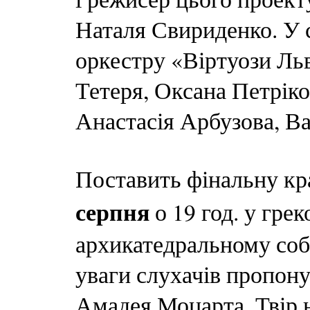
Наталя Свириденко. У 
оркестру «Віртуози Ль
Тетеря, Оксана Петрік
Анастасія Арбузова, В
Поставить фінальну кр
серпня
о 19 год. у гре
архикатедральному собо
уваги слухачів пропон
Амадея Моцарта. Твір 