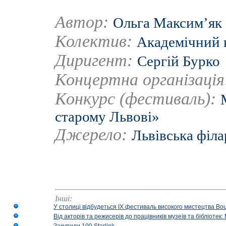
Автор:
Ольга Максим’як
Колектив:
Академічний 
Диригент:
Сергій Бурко
Концертна організаці
Конкурс (фестиваль):
старому Львові»
Джерело:
Львівська філ
Інші:
У столиці відбудеться IX фестиваль високого мистецтва Bouq
Від акторів та режисерів до працівників музеїв та бібліоте