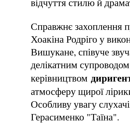
відчуття стилю й драмат
Справжнє захоплення п
Хоакіна Родріго у вико
Вишукане, співуче звуч
делікатним супроводом
дириген
керівництвом
атмосферу щирої лірики
Особливу увагу слухачі
Герасименко "Таїна".