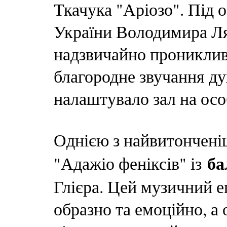
Ткачука "Аріозо". Під 
України Володимира Ля
надзвичайно прониклив
благородне звучання ду
налаштувало зал на ос
Однією з найвитончені
ба
"Адажіо феніксів" із
Глієра. Цей музичний е
образно та емоційно, а