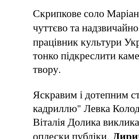
Скрипкове соло Маріан
чуттєво та надзвичайно
працівник культури Укр
тонко підкреслити каме
твору.
Яскравим і дотепним с
кадриллю" Левка Колоду
Віталія Долика виклика
Дири
оплески публіки.