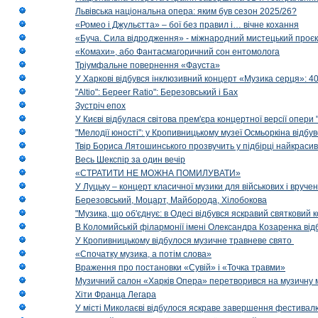
Львівська національна опера: яким був сезон 2025/26?
«Ромео і Джульєтта» – бої без правил і… вічне кохання
«Буча. Сила відродження» - міжнародний мистецький проєк
«Комахи», або Фантасмагоричний сон ентомолога
Тріумфальне повернення «Фауста»
У Харкові відбувся інклюзивний концерт «Музика серця»: 400
"Altio": Береer Ratio": Березовський і Бах
Зустріч епох
У Києві відбулася світова прем'єра концертної версії опери
"Мелодії юності": у Кропивницькому музеї Осмьоркіна відб
Твір Бориса Лятошинського прозвучить у підбірці найкраси
Весь Шекспір за один вечір
«СТРАТИТИ НЕ МОЖНА ПОМИЛУВАТИ»
У Луцьку – концерт класичної музики для військових і вруче
Березовський, Моцарт, Майборода, Хілобокова
"Музика, що об'єднує: в Одесі відбувся яскравий святковий
В Коломийській філармонії імені Олександра Козаренка відб
У Кропивницькому відбулося музичне травневе свято
«Спочатку музика, а потім слова»
Враження про постановки «Сувій» і «Точка травми»
Музичний салон «Харків Опера» перетворився на музичну мап
Хіти Франца Легара
У місті Миколаєві відбулося яскраве завершення фестивал