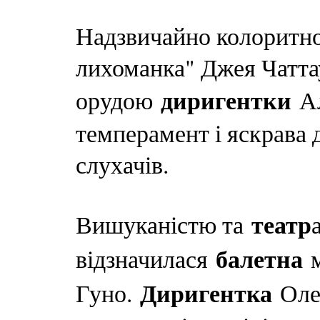
Надзвичайно колоритно
лихоманка" Джея Чатта
диригентки
орудою
Ал
темперамент і яскрава 
слухачів.
театр
Вишуканістю та
балетна
відзначилася
м
Диригентка
Гуно.
Олек