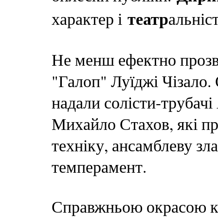
театр
характер і
альніс
Не менш ефектно прозв
"Галоп" Луїджі Чізало.
надали солісти-трубачі
Михайло Стахов, які п
техніку, ансамблеву зл
темперамент.
Справжньою окрасою ко