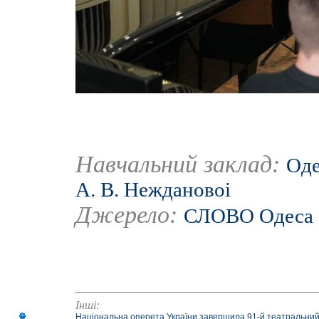
Навчальний заклад:
Оде
А. В. Неждановоі
Джерело:
СЛОВО Одеса
Інші:
Національна оперета України завершила 91-й театральний