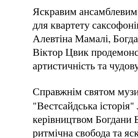
Яскравим ансамблевим 
для квартету саксофоні
Алевтіна Мамалі, Богда
Віктор Цвик продемонс
артистичність та чудов
Справжнім святом муз
"Вестсайдська історія"
керівництвом Богдани Б
ритмічна свобода та яс