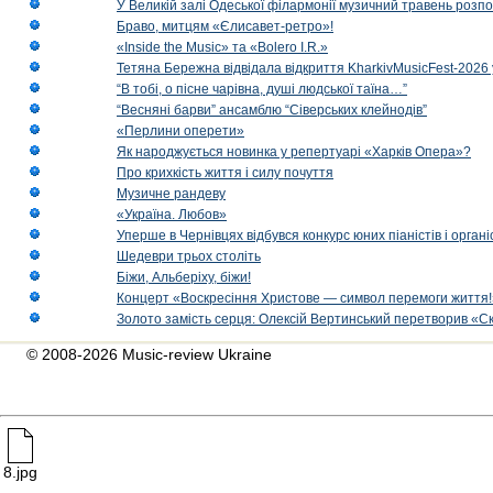
У Великій залі Одеської філармонії музичний травень розп
Браво, митцям «Єлисавет-ретро»!
«Inside the Music» та «Bolero I.R.»
Тетяна Бережна відвідала відкриття KharkivMusicFest-2026 
“В тобі, о пісне чарівна, душі людської таїна…”
“Весняні барви” ансамблю “Сіверських клейнодів”
«Перлини оперети»
Як народжується новинка у репертуарі «Харків Опера»?
Про крихкість життя і силу почуття
Музичне рандеву
«Україна. Любов»
Уперше в Чернівцях відбувся конкурс юних піаністів і орг
Шедеври трьох століть
Біжи, Альберіху, біжи!
Концерт «Воскресіння Христове — символ перемоги життя!
Золото замість серця: Олексій Вертинський перетворив «С
© 2008-2026 Music-review Ukraine
8.jpg