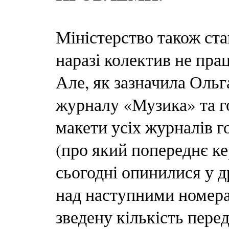
Міністерство також ста
наразі колектив не прац
Але, як зазначила Ольг
журналу «Музика» та г
макети усіх журналів го
(про який попереднє кер
сьогодні опинилися у д
над наступними номерам
зведену кількість пере