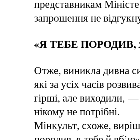
представникам Міністер
запрошення не відгукну
«Я ТЕБЕ ПОРОДИВ, 
Отже, виникла дивна си
які за усіх часів розвив
гірші, але виходили, —
нікому не потрібні.
Мінкульт, схоже, виріш
породив, я тебе й вб’ю