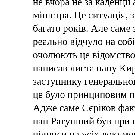
не вчора не за каденції
міністра. Це ситуація,
багато років. Але саме
реально відчуло на собі
очолюють це відомство
написав листа пану Кир
заступнику генеральног
це було принциповим 
Адже саме Сєріков фак
пан Ратушний був при 
підписи на усіх докуме