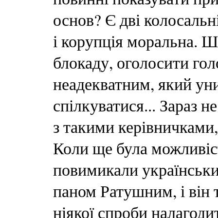
основ? Є дві колосаль
і корупція моральна. 
блокаду, оголосити го
неадекватним, який уни
спілкуватися... Зараз н
з такими керівничками, 
Коли ще була можливіс
повимикали українських
паном Ратушним, і він то
ніякої спроби налагоди