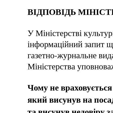
ВІДПОВІДЬ МІНІС
У Міністерстві культу
інформаційний запит щ
газетно-журнальне вид
Міністерства уповноваж
Чому не враховується
який висунув на посад
та висунув недовіру 