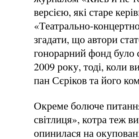
версією, які старе кер
«Театрально-концертног
згадати, що автори ста
гонорарний фонд було с
2009 року, тоді, коли 
пан Сєріков та його ко
Окреме болюче питання
світлиця», котра теж в
опинилася на окуповані