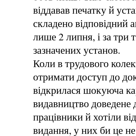
віддавав печатку й уст
складено відповідний а
лише 2 липня, і за три
зазначених установ.
Коли в трудового колек
отримати доступ до доку
відкрилася шокуюча ка
видавництво доведене 
працівники й хотіли ві
видання, у них би це н