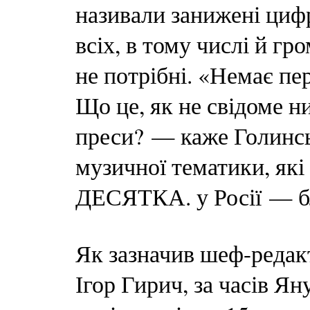
називали занижені циф
всіх, в тому числі й гр
не потрібні. «Немає п
Що це, як не свідоме 
преси? — каже Голинсь
музичної тематики, які
ДЕСЯТКА. у Росії — бли
Як зазначив шеф-редак
Ігор Гирич, за часів Я