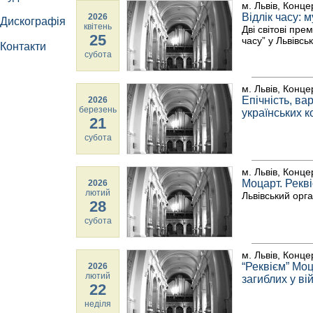
м. Львів, Конце
Відлік часу: 
2026
Дискографія
квітень
Дві світові пре
25
часу” у Львівсь
Контакти
субота
м. Львів, Конце
Епічність, ва
2026
березень
українських 
21
субота
м. Львів, Конце
Моцарт. Рекві
2026
лютий
Львівський орг
28
субота
м. Львів, Конце
“Реквієм” Моц
2026
лютий
загиблих у вій
22
неділя