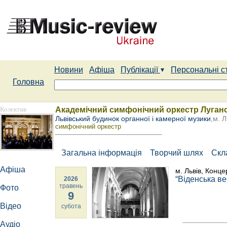
Новини
Афіша
Публікації
Персональні с
Головна
Колектив
Академічний симфонічний оркестр Луганс
Львівський будинок органної і камерної музики
,м. Л
cимфонічний оркестр
Загальна інформація
Творчий шлях
Скл
Афіша
м. Львів, Конце
“Віденська ве
2026
травень
Фото
9
Відео
субота
Аудіо