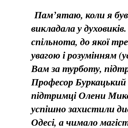
Пам’ятаю, коли я був 
викладала у духовиків
спільнота, до якої тр
увагою і розумінням (
Вам за турботу, підтр
Професор Буркацький 
підтримці Олени Микол
успішно захистили дисе
Одесі, а чимало магіс