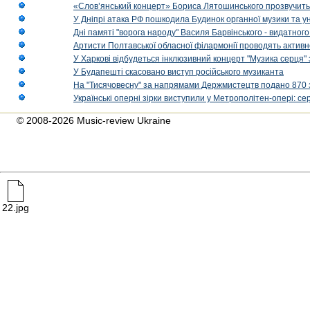
«Слов’янський концерт» Бориса Лятошинського прозвучить
У Дніпрі атака РФ пошкодила Будинок органної музики та у
Дні памяті "ворога народу" Василя Барвінського - видатного
Артисти Полтавської обласної філармонії проводять активно
У Харкові відбудеться інклюзивний концерт "Музика серця" 
У Будапешті скасовано виступ російського музиканта
На "Тисячовесну" за напрямами Держмистецтв подано 870 за
Українські оперні зірки виступили у Метрополітен-опері: с
© 2008-2026 Music-review Ukraine
22.jpg