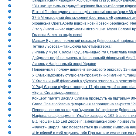
Закарпатський народний хор отримав статус національног
“Він нас ще сильно здивує”: керівник Львівської опери відр
Ентоні Гопкінс здивував несподіваною зміною кар'єри у 88 ро
37-й Міжнародний фольклорний фестиваль «Буковинські зус
Українська Opera Aperta відкриє новий сезон берлінської Ne
Літо у Львові — час відкривати місто пішки: Музеї Соломії
Головна балетна подія осені
Максим Булгаков - головний режисер Дніпровської націонал
Тетяна Льозова – танцююча балетмейстерка!
Липень у Музеї Соломії Крушельницької та Станіслава Людк
Дайджест подій на липень в Національній філармонії Украї
Липень у Національній опері України
Повернувся з полону диригент військового оркестру 12-ї ма
У Сумах відкриють студію електроакустичної музики "Станці
У Хмельницькій філармонії відбулася генеральна репетиці
У Раді Європи відбувся концерт 17-річного українського пі
«Буча. Сила відродження»
Концерт пам'яті Василя Сліпака проведуть на підтримку 80
Grand Finale: обласна філармонія запрошує на закриття "Р
Переправлення за кордон "музикантів": керівнику Дніпровсь
Національна філармонія України завершує 162-й сезон: ти
Від Гершвіна до Led Zeppelin: американські зірки привезуть
«Фауст» Шарля Гуно повертається до Львова: Львівська на
«Не вбивай в собі людину», або Про виклики сучасного світ