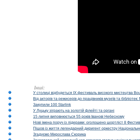
Інші:
У столиці відбудеться IX фестиваль високого мистецтва Bouq
Від акторів та режисерів до працівників музеїв та бібліоте
Закупили 100 Starlink
У Луцьку зіграють на золотій флейті та органі
15 липня виповнюється 55 років Іванові Небесному
Нові імена поруч із лідерами: оголошено шортліст 8 Фест
Пішов із життя легендарний диригент оркестру Національн
Згадуємо Мирослава Скорика