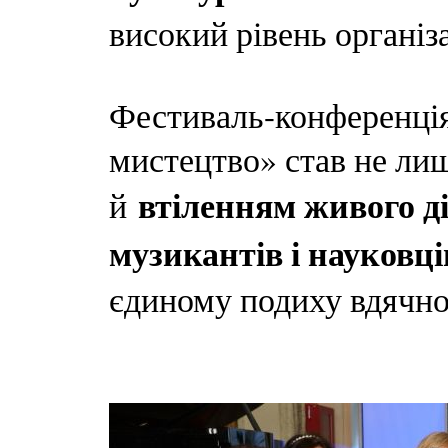
високий рівень організа
Фестиваль-конференція 
мистецтво» став не лиш
втіленням живого д
й
музикантів і науковці
єдиному подиху вдячно