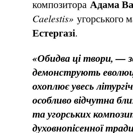
Адама Ва
композитора
Caelestis»
угорського м
Естергазі
.
«Обидва ці твори, — 
демонструють еволюц
охоплює увесь літургіч
особливо відчутна бли
та угорських композит
духовнопісенної тради