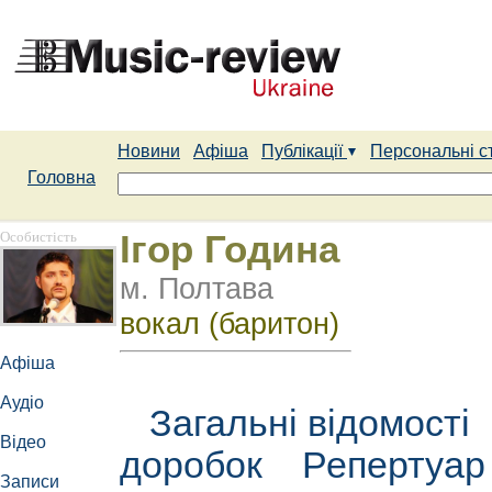
Новини
Афіша
Публікації
Персональні с
Головна
Особистість
Ігор Година
м. Полтава
вокал (баритон)
Афіша
Аудіо
Загальні відомості
Відео
доробок
Репертуа
Записи