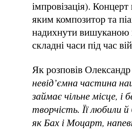
імпровізація). Концерт
яким композитор та піа
надихнути вишуканою 
складні часи під час ві
Як розповів Олександр
невід’ємна частина наш
займає чільне місце, і
творчість. Її любили й 
як Бах і Моцарт, напев