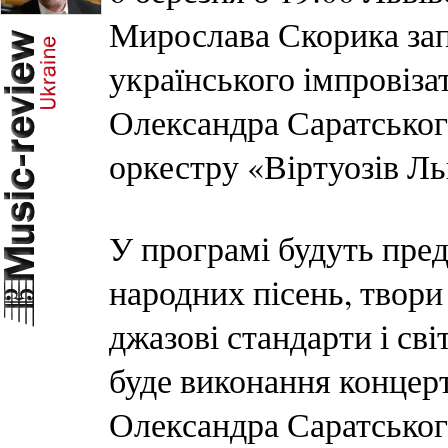
Мирослава Скорика зап
українського імпровіза
Олександра Саратськог
оркестру «Віртуозів Ль
У програмі будуть пре
народних пісень, твори 
джазові стандарти і сві
буде виконання концер
Олександра Саратського