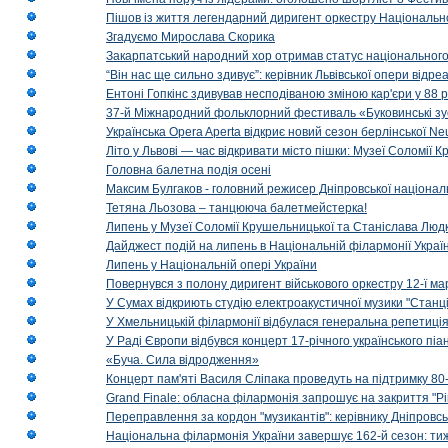
Пішов із життя легендарний диригент оркестру Національн
Згадуємо Мирослава Скорика
Закарпатський народний хор отримав статус національног
“Він нас ще сильно здивує”: керівник Львівської опери відр
Ентоні Гопкінс здивував несподіваною зміною кар'єри у 88 ро
37-й Міжнародний фольклорний фестиваль «Буковинські зус
Українська Opera Aperta відкриє новий сезон берлінської Ne
Літо у Львові — час відкривати місто пішки: Музеї Соломії
Головна балетна подія осені
Максим Булгаков - головний режисер Дніпровської націонал
Тетяна Льозова – танцююча балетмейстерка!
Липень у Музеї Соломії Крушельницької та Станіслава Людк
Дайджест подій на липень в Національній філармонії Украї
Липень у Національній опері України
Повернувся з полону диригент військового оркестру 12-ї ма
У Сумах відкриють студію електроакустичної музики "Станці
У Хмельницькій філармонії відбулася генеральна репетиці
У Раді Європи відбувся концерт 17-річного українського пі
«Буча. Сила відродження»
Концерт пам'яті Василя Сліпака проведуть на підтримку 80
Grand Finale: обласна філармонія запрошує на закриття "Р
Переправлення за кордон "музикантів": керівнику Дніпровсь
Національна філармонія України завершує 162-й сезон: ти