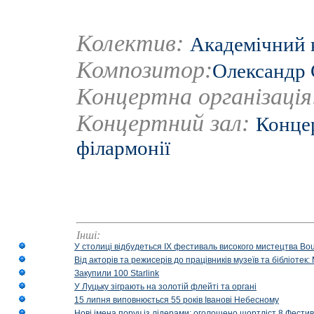
Колектив:
Академічний 
Композитор:
Олександр 
Концертна організаці
Концертний зал:
Концер
філармонії
Інші:
У столиці відбудеться IX фестиваль високого мистецтва Bouq
Від акторів та режисерів до працівників музеїв та бібліоте
Закупили 100 Starlink
У Луцьку зіграють на золотій флейті та органі
15 липня виповнюється 55 років Іванові Небесному
Нові імена поруч із лідерами: оголошено шортліст 8 Фест