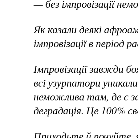
— без імпровізації не
Як казали деякі афроа
імпровізації в період р
Імпровізації завжди б
всі узурпатори уникали
неможлива там, де є за
деградація. Це 100% св
Приходьте й почуйте, я