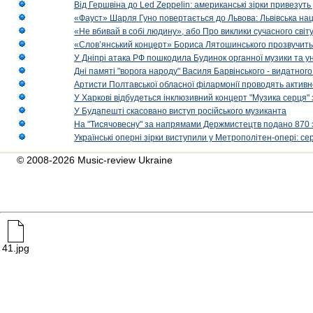
Від Гершвіна до Led Zeppelin: американські зірки привезуть
«Фауст» Шарля Гуно повертається до Львова: Львівська на
«Не вбивай в собі людину», або Про виклики сучасного світ
«Слов’янський концерт» Бориса Лятошинського прозвучить
У Дніпрі атака РФ пошкодила Будинок органної музики та у
Дні памяті "ворога народу" Василя Барвінського - видатного
Артисти Полтавської обласної філармонії проводять активно
У Харкові відбудеться інклюзивний концерт "Музика серця" 
У Будапешті скасовано виступ російського музиканта
На "Тисячовесну" за напрямами Держмистецтв подано 870 за
Українські оперні зірки виступили у Метрополітен-опері: с
© 2008-2026 Music-review Ukraine
41.jpg