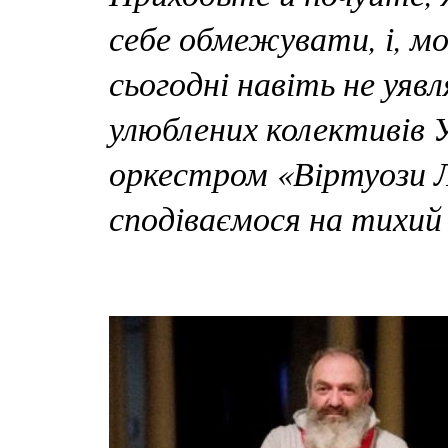
себе обмежувати, і, м
сьогодні навіть не уяв
улюблених колективів 
оркестром «Віртуози 
сподіваємося на тихий 