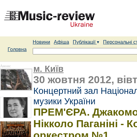
Новини
Афіша
Публікації
Персональні с
Головна
Анонс
м. Київ
30 жовтня 2012, вів
Концертний зал Націонал
музики України
ПРЕМ'ЄРА. Джакомо П
Нікколо Паганіні - 
оркестром №1