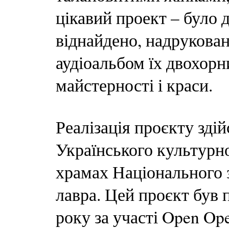
цікавий проект – було д
віднайдено, надрукован
аудіоальбом їх двохорн
майстерності і краси.
Реалізація проєкту зді
Українського культурно
храмах Національного 
лавра. Цей проєкт був 
року за участі Open Op