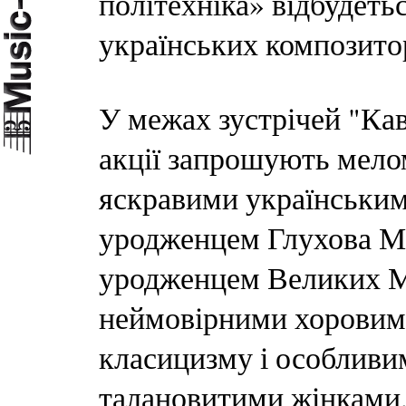
політехніка» відбудеть
українських композитор
У межах зустрічей "Ка
акції запрошують мело
яскравими українським
уродженцем Глухова М
уродженцем Великих Мо
неймовірними хоровими
класицизму і особливим
талановитими жінками,