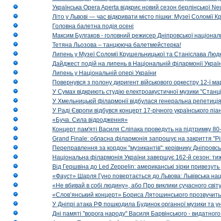
Українська Opera Aperta відкриє новий сезон берлінської Ne
Літо у Львові — час відкривати місто пішки: Музеї Соломії
Головна балетна подія осені
Максим Булгаков - головний режисер Дніпровської націонал
Тетяна Льозова – танцююча балетмейстерка!
Липень у Музеї Соломії Крушельницької та Станіслава Людк
Дайджест подій на липень в Національній філармонії Украї
Липень у Національній опері України
Повернувся з полону диригент військового оркестру 12-ї ма
У Сумах відкриють студію електроакустичної музики "Станці
У Хмельницькій філармонії відбулася генеральна репетиці
У Раді Європи відбувся концерт 17-річного українського пі
«Буча. Сила відродження»
Концерт пам'яті Василя Сліпака проведуть на підтримку 80
Grand Finale: обласна філармонія запрошує на закриття "Р
Переправлення за кордон "музикантів": керівнику Дніпровсь
Національна філармонія України завершує 162-й сезон: ти
Від Гершвіна до Led Zeppelin: американські зірки привезуть
«Фауст» Шарля Гуно повертається до Львова: Львівська на
«Не вбивай в собі людину», або Про виклики сучасного світ
«Слов’янський концерт» Бориса Лятошинського прозвучить
У Дніпрі атака РФ пошкодила Будинок органної музики та у
Дні памяті "ворога народу" Василя Барвінського - видатного