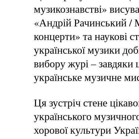
музикознавстві» висув
«Андрій Рачинський / 
концерти» та наукові с
української музики доб
вибору журі – завдяки
українське музичне ми
Ця зустріч стене цікав
українського музичного
хорової культури Украї