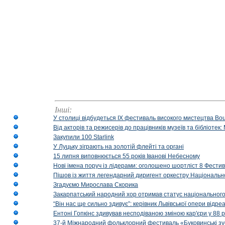
Інші:
У столиці відбудеться IX фестиваль високого мистецтва Bouq
Від акторів та режисерів до працівників музеїв та бібліоте
Закупили 100 Starlink
У Луцьку зіграють на золотій флейті та органі
15 липня виповнюється 55 років Іванові Небесному
Нові імена поруч із лідерами: оголошено шортліст 8 Фест
Пішов із життя легендарний диригент оркестру Національн
Згадуємо Мирослава Скорика
Закарпатський народний хор отримав статус національног
“Він нас ще сильно здивує”: керівник Львівської опери відр
Ентоні Гопкінс здивував несподіваною зміною кар'єри у 88 ро
37-й Міжнародний фольклорний фестиваль «Буковинські зус