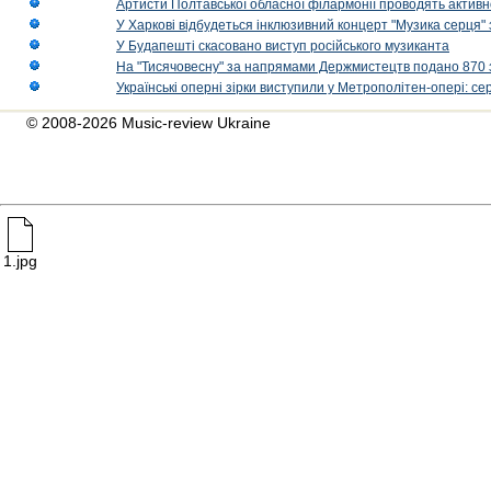
Артисти Полтавської обласної філармонії проводять активно
У Харкові відбудеться інклюзивний концерт "Музика серця" 
У Будапешті скасовано виступ російського музиканта
На "Тисячовесну" за напрямами Держмистецтв подано 870 за
Українські оперні зірки виступили у Метрополітен-опері: с
© 2008-2026 Music-review Ukraine
1.jpg