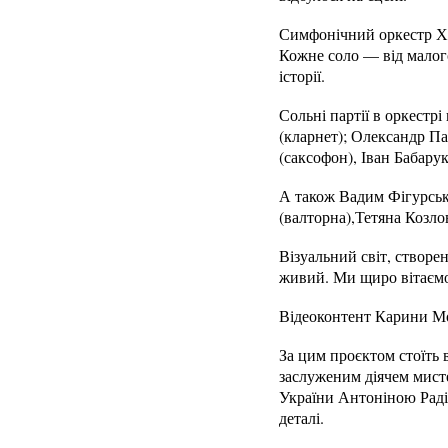
Симфонічний оркестр Ха
Кожне соло — від малого
історії.
Сольні партії в оркестр
(кларнет); Олександр Па
(саксофон), Іван Бабарук
А також Вадим Фігурськи
(валторна),Тетяна Козлов
Візуальний світ, створ
живий. Ми щиро вітаєм
Відеоконтент Карини Мо
За цим проєктом стоїть 
заслуженим діячем мист
України Антоніною Радіє
деталі.