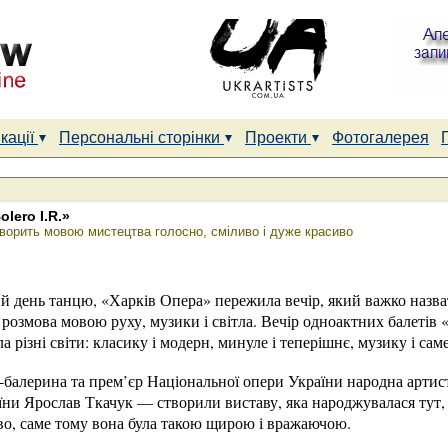
кації
Персональні сторінки
Проекти
Фотогалерея
olero I.R.»
оворить мовою мистецтва голосно, сміливо і дуже красиво
й день танцю, «Харків Опера» пережила вечір, який важко назва
 розмова мовою руху, музики і світла. Вечір одноактних балетів «I
а різні світи: класику і модерн, минуле і теперішнє, музику і саме
алерина та прем’єр Національної опери України народна артист
ни Ярослав Ткачук — створили виставу, яка народжувалася тут, 
во, саме тому вона була такою щирою і вражаючою.