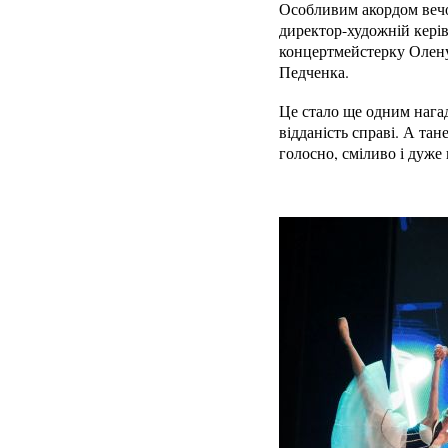
Особливим акордом вечо
директор-художній керів
концертмейстерку Олену
Педченка.
Це стало ще одним нага
відданість справі. А та
голосно, сміливо і дуже