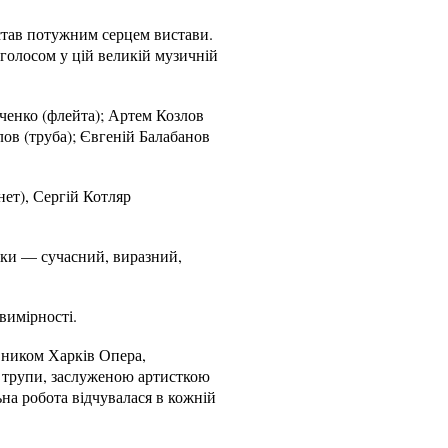
тав потужним серцем вистави.
голосом у цій великій музичній
рченко (флейта); Артем Козлов
лов (труба); Євгеній Балабанов
нет), Сергій Котляр
ки — сучасний, виразний,
вимірності.
вником Харків Опера,
 трупи, заслуженою артисткою
на робота відчувалася в кожній