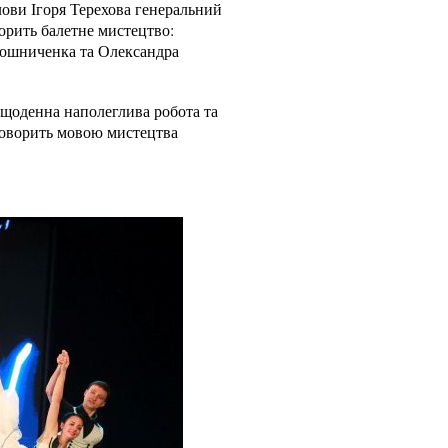
лови Ігоря Терехова генеральний
орить балетне мистецтво:
рошниченка та Олександра
 щоденна наполеглива робота та
і говорить мовою мистецтва