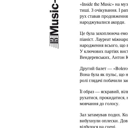
«Inside the Music» на м
тиші. З очікування. І р
рух ставав продовження
народжувалися акорди.
Це була захоплююча емоц
піаніст. Лауреат міжнар
народження всього, що в
У ключових партіях вист
Вендеревських, Антон К
Другий балет — «Bolero 
Вона була як пульс, що 
ролі глядачі побачили 
Її образ — яскравий, ві
рухатися, прокидатися, н
мовчання до голосу.
Зал затамував подих. Ко
вибухнули оплески. Довг
відбулося на сцені.