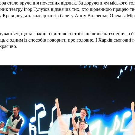
ра стало вручення почесних відзнак. За дорученням міського го
ник театру Ігор Тулузов відзначив тих, хто щоденною працею тв
 Кравцову, а також артистів балету Анну Волченко, Олексія Мі
дуванням, що за кожною виставою стоїть не лише натхнення, а й
нець є одним із способів говорити про головне. І Харків сьогодн
 красиво.