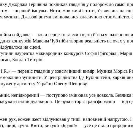
узику Джорджа Гершвіна покликав глядачів у подорож до самої пр
аптом — перший імпульс. Ноти, мов живі істоти, з’являлися на сц
м музики. Джазові ритми змінювалися класичною стриманістю, с
ійна гойдалка — коли серце то завмирає, то б’ється шалено швид
одних конкурсів Максим Чуб ніби творив реальність на очах у пр
ідбувалося на сцені.
упили лауреатка міжнародних конкурсів Софія Грігоріаді, Марія
оган, Богдан Тетерін.
I.R.» — переніс глядачів у зовсім інший вимір. Музика Моріса Р
неможливо зупинити. У центрі дійства Іда Рубінштейн, харків’янк
заслужену артистку України Олену Шевцову.
льний, непідкорений — поступово змінював усе довкола. Безлика 
абувати індивідуальності. Це була історія трансформації — від о
жен рух, кожен жест відлунював у тиші, наповненій напругою. І 
і, щирі, гучні. Квіти, вигуки «Браві!» — усе це стало природн