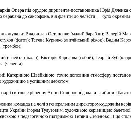
рків Опера під орудою диригента-постановника Юрія Дяченка с
 барабана до саксофона, від флейти до челести — було окремим 
і виконували: Владислав Остапенко (малий барабан); Валерій Ма
стухов (фагот); Тетяна Курилко (англійський ріжок); Вадим Карє
 (тромбон).
й (флейта-піколо), Вікторія Карєлова (гобой), Георгій Зуб (клар
а (челеста).
ений Катериною Швейкіною, точно доповнив атмосферу постанов
о художницю з успішним дебютом.
зир і світлове рішення Анни Сидорової додали глибини і багато
велика команда на чолі з генеральним директором-художнім кері
ецтв України Ігорем Тулузовим, художньою керівницею балетної
вською з педагогічною підтримкою Тетяни Семенової. І ця спіль