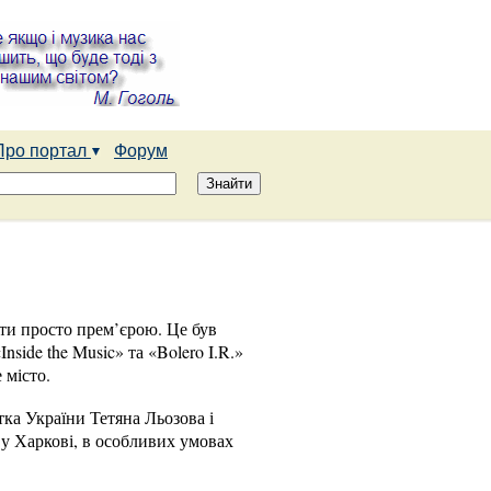
Про портал
Форум
ти просто прем’єрою. Це був
nside the Music» та «Bolero I.R.»
 місто.
ка України Тетяна Льозова і
у Харкові, в особливих умовах