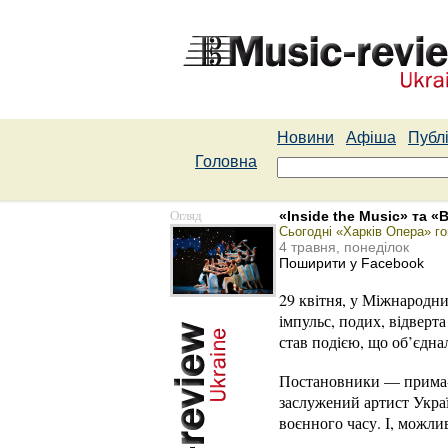
Новини
Афіша
Публі
Головна
Огляд
«Inside the Music» та «B
Сьогодні «Харків Опера» г
4 травня, понеділок
Поширити у Facebook
29 квітня, у Міжнародни
імпульс, подих, відверта
став подією, що об’єднал
Постановники — прима-б
заслужений артист Украї
воєнного часу. І, можли