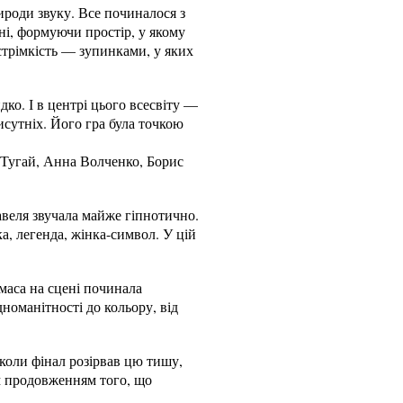
ироди звуку. Все починалося з
ені, формуючи простір, у якому
трімкість — зупинками, у яких
ко. І в центрі цього всесвіту —
исутніх. Його гра була точкою
 Тугай, Анна Волченко, Борис
авеля звучала майже гіпнотично.
а, легенда, жінка-символ. У цій
маса на сцені починала
дноманітності до кольору, від
коли фінал розірвав цю тишу,
им продовженням того, що