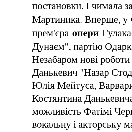
постановки. І чимала з
Мартиника. Вперше, у ч
опери
прем'єра
Гулака
Дунаєм", партію Одарк
Незабаром нові роботи с
Данькевич "Назар Стод
Юлія Мейтуса, Варвари
Костянтина Данькевича
можливість Фатімі Чер
вокальну і акторську м