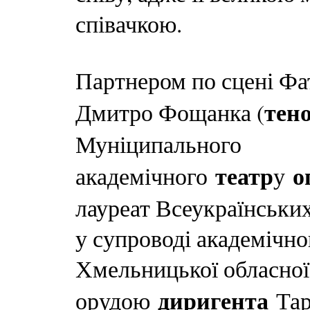
співачкою.
Партнером по сцені Фат
тен
Дмитро Фощанка (
Муніципального
театр
о
академічного
у
лауреат Всеукраїнських
у супроводі академічн
Хмельницької обласної 
диригента
орудою
Тар