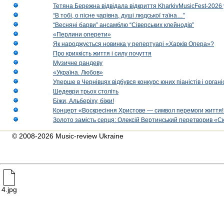
Тетяна Бережна відвідала відкриття KharkivMusicFest-2026 
“В тобі, о пісне чарівна, душі людської таїна…”
“Весняні барви” ансамблю “Сіверських клейнодів”
«Перлини оперети»
Як народжується новинка у репертуарі «Харків Опера»?
Про крихкість життя і силу почуття
Музичне рандеву
«Україна. Любов»
Уперше в Чернівцях відбувся конкурс юних піаністів і орг
Шедеври трьох століть
Біжи, Альберіху, біжи!
Концерт «Воскресіння Христове — символ перемоги життя!
Золото замість серця: Олексій Вертинський перетворив «С
© 2008-2026 Music-review Ukraine
4.jpg