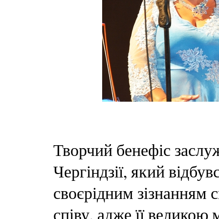
Творчий бенефіс заслу
Чергіндзії, який відбу
своєрідним зізнанням с
співу, адже її великою