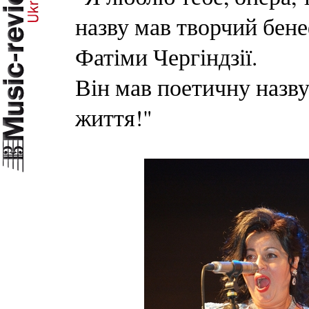
назву мав творчий бене
Фатіми Чергіндзії.
Він мав поетичну назву
життя!"