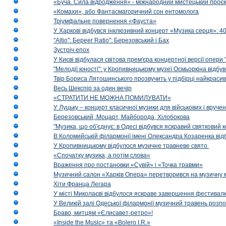
«Буча. Сила відродження» - міжнародний мистецький проєк
«Комахи», або Фантасмагоричний сон ентомолога
Тріумфальне повернення «Фауста»
У Харкові відбувся інклюзивний концерт «Музика серця»: 400
"Altio": Береer Ratio": Березовський і Бах
Зустріч епох
У Києві відбулася світова прем'єра концертної версії опери
"Мелодії юності": у Кропивницькому музеї Осмьоркіна відб
Твір Бориса Лятошинського прозвучить у підбірці найкраси
Весь Шекспір за один вечір
«СТРАТИТИ НЕ МОЖНА ПОМИЛУВАТИ»
У Луцьку – концерт класичної музики для військових і вруче
Березовський, Моцарт, Майборода, Хілобокова
"Музика, що об'єднує: в Одесі відбувся яскравий святковий
В Коломийській філармонії імені Олександра Козаренка відб
У Кропивницькому відбулося музичне травневе свято
«Спочатку музика, а потім слова»
Враження про постановки «Сувій» і «Точка травми»
Музичний салон «Харків Опера» перетворився на музичну мап
Хіти Франца Легара
У місті Миколаєві відбулося яскраве завершення фестивал
У Великій залі Одеської філармонії музичний травень розп
Браво, митцям «Єлисавет-ретро»!
«Inside the Music» та «Bolero I.R.»