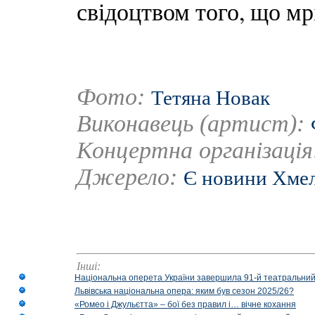
свідоцтвом того, що мр
Фото:
Тетяна Новак
Виконавець (артист):
Концертна організаці
Джерело:
Є новини Хме
Інші:
Національна оперета України завершила 91-й театральний
Львівська національна опера: яким був сезон 2025/26?
«Ромео і Джульєтта» – бої без правил і… вічне кохання