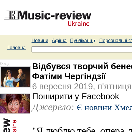
Новини
Афіша
Публікації
Персональні с
Головна
Огляд
Відбувся творчий бене
Фатіми Чергіндзії
6 вересня 2019, п'ятниця
Поширити у Facebook
Джерело:
Є новини Хме
"Я люблю тебе, опера, 