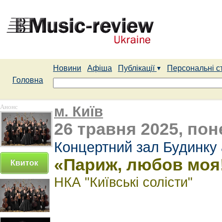
Новини
Афіша
Публікації
Персональні с
Головна
Анонс
м. Київ
26 травня 2025, пон
Концертний зал Будинку 
«Париж, любов моя
Квиток
НКА "Київські солісти"