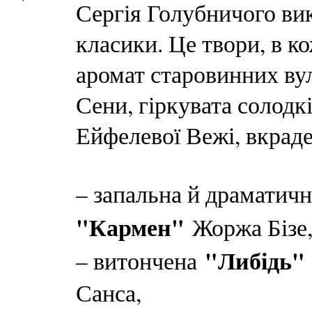
Сергія Голубничого ви
класики. Це твори, в к
аромат старовинних ву
Сени, гіркувата солодк
Ейфелевої Вежі, вкраде
– запальна й драматич
"Кармен"
Жоржа Бізе
"Либідь"
– витончена
Санса,