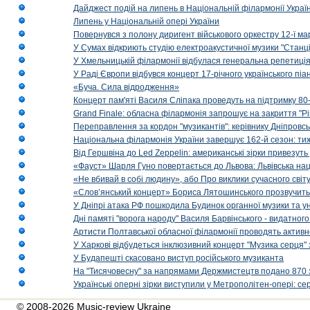
Дайджест подій на липень в Національній філармонії Украї
Липень у Національній опері України
Повернувся з полону диригент військового оркестру 12-ї ма
У Сумах відкриють студію електроакустичної музики "Станці
У Хмельницькій філармонії відбулася генеральна репетиці
У Раді Європи відбувся концерт 17-річного українського пі
«Буча. Сила відродження»
Концерт пам'яті Василя Сліпака проведуть на підтримку 80
Grand Finale: обласна філармонія запрошує на закриття "Р
Переправлення за кордон "музикантів": керівнику Дніпровсь
Національна філармонія України завершує 162-й сезон: ти
Від Гершвіна до Led Zeppelin: американські зірки привезуть
«Фауст» Шарля Гуно повертається до Львова: Львівська на
«Не вбивай в собі людину», або Про виклики сучасного світ
«Слов’янський концерт» Бориса Лятошинського прозвучить
У Дніпрі атака РФ пошкодила Будинок органної музики та у
Дні памяті "ворога народу" Василя Барвінського - видатного
Артисти Полтавської обласної філармонії проводять активно
У Харкові відбудеться інклюзивний концерт "Музика серця" 
У Будапешті скасовано виступ російського музиканта
На "Тисячовесну" за напрямами Держмистецтв подано 870 за
Українські оперні зірки виступили у Метрополітен-опері: с
© 2008-2026 Music-review Ukraine