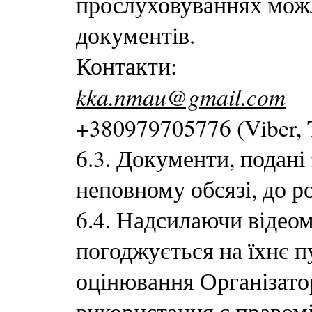
прослуховуваннях можл
документів.
Контакти:
kka.nmau@gmail.com
+380979705776 (Viber, 
6.3. Документи, подані
неповному обсязі, до р
6.4. Надсилаючи відеом
погоджується на їхнє п
оцінювання Організато
використання є правом