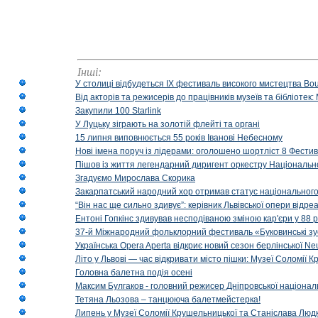
Інші:
У столиці відбудеться IX фестиваль високого мистецтва Bouq
Від акторів та режисерів до працівників музеїв та бібліоте
Закупили 100 Starlink
У Луцьку зіграють на золотій флейті та органі
15 липня виповнюється 55 років Іванові Небесному
Нові імена поруч із лідерами: оголошено шортліст 8 Фест
Пішов із життя легендарний диригент оркестру Національн
Згадуємо Мирослава Скорика
Закарпатський народний хор отримав статус національног
“Він нас ще сильно здивує”: керівник Львівської опери відр
Ентоні Гопкінс здивував несподіваною зміною кар'єри у 88 ро
37-й Міжнародний фольклорний фестиваль «Буковинські зус
Українська Opera Aperta відкриє новий сезон берлінської Ne
Літо у Львові — час відкривати місто пішки: Музеї Соломії
Головна балетна подія осені
Максим Булгаков - головний режисер Дніпровської націонал
Тетяна Льозова – танцююча балетмейстерка!
Липень у Музеї Соломії Крушельницької та Станіслава Людк