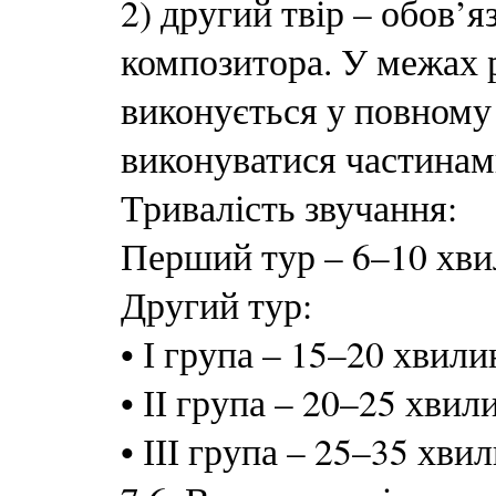
2) другий твір – обов’я
композитора. У межах р
виконується у повному 
виконуватися частинам
Тривалість звучання:
Перший тур – 6–10 хвил
Другий тур:
•
І група – 15–20 хвили
•
ІІ група – 20–25 хвил
•
ІІІ група – 25–35 хвил