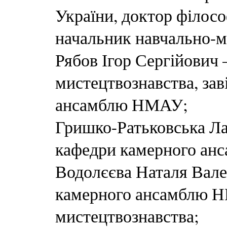
України, доктор філосо
начальник навчально-
Рябов Ігор Сергійович
мистецтвознавства, за
ансамблю НМАУ;
Гришко-Ратьковська Ла
кафедри камерного а
Водолєєва Наталя Вале
камерного ансамблю Н
мистецтвознавства;