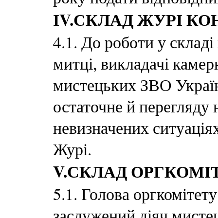
ІV.СКЛАД ЖУРІ К
4.1. До роботи у складі
митці, викладачі каме
мистецьких ЗВО Україн
остаточне й перегляду н
невизначених ситуація
Журі.
V.СКЛАД ОРГКОМІ
5.1. Голова оргкоміте
заслужений діяч мистец