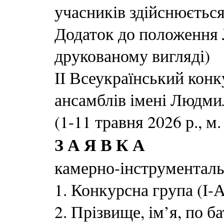
учасників здійснюєтьс
Додаток до положення 
друкованому вигляді)
ІІ Всеукраїнський кон
ансамблів імені Людми
(1-11 травня 2026 р., м.
З А Я В К А
камерно-інструментал
1. Конкурсна група (І-А а
2. Прізвище, ім’я, по б