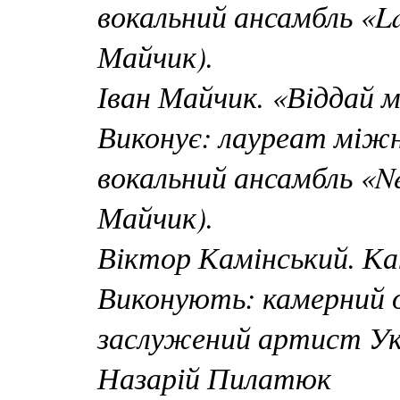
вокальний ансамбль «L
Майчик).
Іван Майчик. «Віддай 
Виконує: лауреат міжн
вокальний ансамбль «N
Майчик).
Віктор Камінський. К
Виконують: камерний о
заслужений артист Укр
Назарій Пилатюк