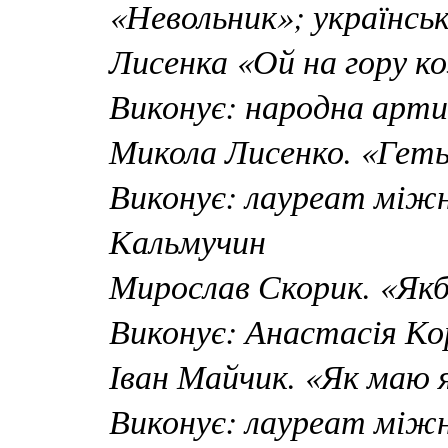
«Невольник»; українськ
Лисенка «Ой на гору ко
Виконує: народна арт
Микола Лисенко. «Гет
Виконує: лауреат між
Кальмучин
Мирослав Скорик. «Якб
Виконує: Анастасія К
Іван Майчик. «Як маю
Виконує: лауреат міжн