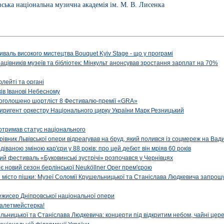
вська національна музична академія ім. М. В. Лисенка
иваль високого мистецтва Bouquet Kyiv Stage - що у програмі
рацівників музеїв та бібліотек: Мінкульт анонсував зростання зарплат на 70%
флейті та органі
ів Іванові Небесному
: оголошено шортліст 8 Фестивалю-премії «GRA»
иригент оркестру Національного цирку України Марк Резницький
отримав статус національного
ерівник Львівської опери відреагував на бруд, який полився із соцмереж на Ва
діваною зміною кар'єри у 88 років: про цей дебют він мріяв 60 років
й фестиваль «Буковинські зустрічі» розпочався у Чернівцях
иє новий сезон берлінської Neuköllner Oper прем'єрою
ти місто пішки: Музеї Соломії Крушельницької та Станіслава Людкевича запрошу
ежисер Дніпровської національної опери
алетмейстерка!
льницької та Станіслава Людкевича: концерти під відкритим небом, чайні цер