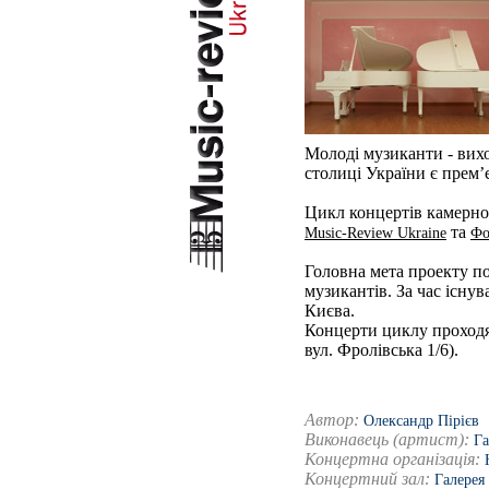
Молоді музиканти - вихо
столиці України є прем’
Цикл концертів камерн
та
Music-Review Ukraine
Фо
Головна мета проекту по
музикантів. За час існу
Києва.
Концерти циклу проходя
вул. Фролівська 1/6).
Автор:
Олександр Пірієв
Виконавець (артист):
Га
Концертна організація:
Концертний зал:
Галерея