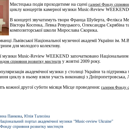
Мистецька подія проходитиме на сцені
галереї Фонду сприянн
циклу концертів камерної музики Music-Review WEEKEND
В концерті звучатимуть твори Франца Шуберта, Фелікса М
Віктора Косенка, Левка Ревуцького, Олександра Скрябіна та
композиторської школи Мирослава Скорика.
ванці Львівської Національної музичної академії України ім. М.
єрним для молодого колективу.
ої музики Music-Review WEEKEND започатковано Національним 
у жовтні 2009 року.
ндом сприяння розвитку мистецтв
пуляризація академічної музики у столиці України та підтримка
вання циклу в ньому взяли участь виконавці з Дніпропетровська, 
ть кожної другої суботи місяця Місце проведення:
галерея Фонду 
,
нна Панкова
Юлія Тализіна
Національний портал академічної музики “Music-review Ukraine”
 Фонду сприяння розвитку мистецтв