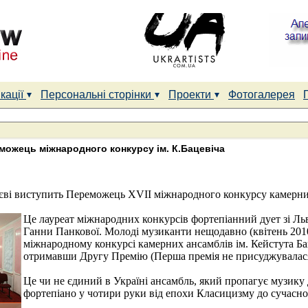
кації
Персональні сторінки
Проекти
Фотогалерея
можець міжнародного конкурсу ім. К.Бацевіча
иєві виступить Переможець ХVIІ міжнародного конкурсу камерних
Це лауреат міжнародних конкурсів фортепіанний дует зі Льв
Ганни Панкової. Молоді музиканти нещодавно (квітень 201
міжнародному конкурсі камерних ансамблів ім. Кейстута Ба
отримавши Другу Премію (Перша премія не присуджувалася
Це чи не єдиний в Україні ансамбль, який пропагує музику д
фортепіано у чотири руки від епохи Класицизму до сучасно