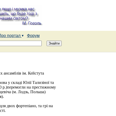
Про портал
Форум
 ансамблів ім. Кейстута
ова у складі Юлії Тализіної та
0 р.)перемогли на престижному
цевіча (м. Лодзь, Польша)
).
ля двох фортепіано, та грі на
сті.