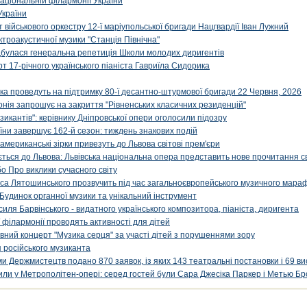
аціональній філармонії України
України
військового оркестру 12-ї маріупольської бригади Нацгвардії Іван Лужний
ктроакустичної музики "Станція Північна"
ідбулася генеральна репетиція Школи молодих диригентів
т 17-річного українського піаніста Гавриїла Сидорика
ка проведуть на підтримку 80-ї десантно-штурмової бригади 22 Червня, 2026
онія запрошує на закриття "Рівненських класичних резиденцій"
икантів": керівнику Дніпровської опери оголосили підозру
ни завершує 162-й сезон: тиждень знакових подій
 американські зірки привезуть до Львова світові прем'єри
ться до Львова: Львівська національна опера представить нове прочитання с
о Про виклики сучасного світу
са Лятошинського прозвучить під час загальноєвропейського музичного мара
Будинок органної музики та унікальний інструмент
силя Барвінського - видатного українського композитора, піаніста, диригента
 філармонії проводять активності для дітей
ивний концерт "Музика серця" за участі дітей з порушеннями зору
 російського музиканта
и Держмистецтв подано 870 заявок, із яких 143 театральні постановки і 69 ви
упили у Метрополітен-опері: серед гостей були Сара Джесіка Паркер і Метью Бр