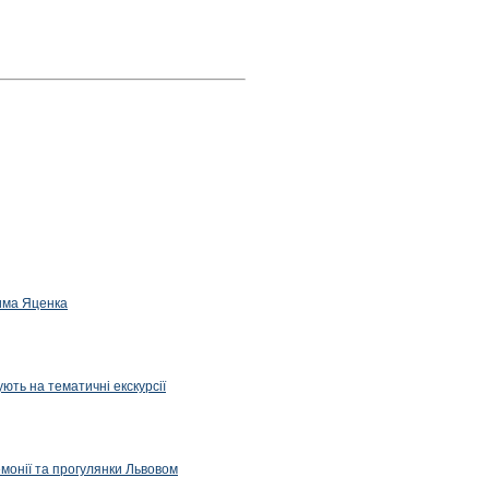
дима Яценка
ють на тематичні екскурсії
емонії та прогулянки Львовом