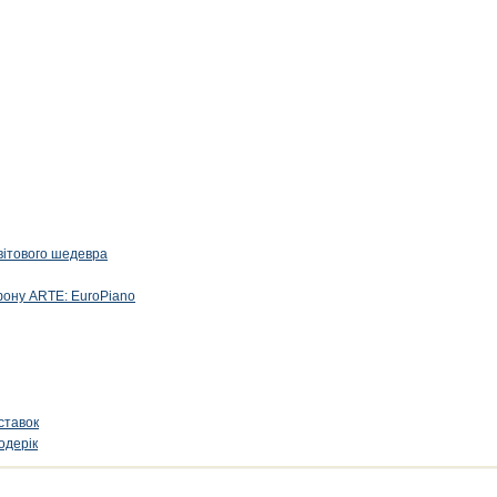
вітового шедевра
фону ARTE: EuroPiano
ставок
одерік