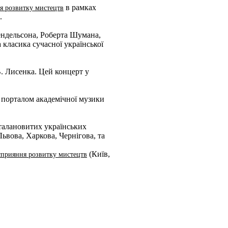
в рамках
я розвитку мистецтв
.
ендельсона, Роберта Шумана,
 класика сучасної української
В. Лисенка. Цей концерт у
порталом академічної музики
 талановитих українських
Львова, Харкова, Чернігова, та
(Київ,
сприяння розвитку мистецтв