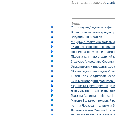
Навчальний заклад:
Льві
Інші:
У столиці відбудеться IX фест
Від акторів та режисерів до п
Закупили 100 Starlink
У Луцьку зіграють на золотій 
15 липня виповнюється 55 рок
Нові імена поруч із лідерами
Пішов із життя легендарний д
Згадуємо Мирослава Скорика
Закарпатський народний хор 
“Він нас ще сильно здивує”: к
Ентоні Гопкінс здивував неспо
37-й Міжнародний фольклорни
Українська Opera Aperta відкр
Літо у Львові — час відкрива
Головна балетна подія осені
Максим Булгаков - головний р
Тетяна Льозова – танцююча б
Липень у Музеї Соломії Круше