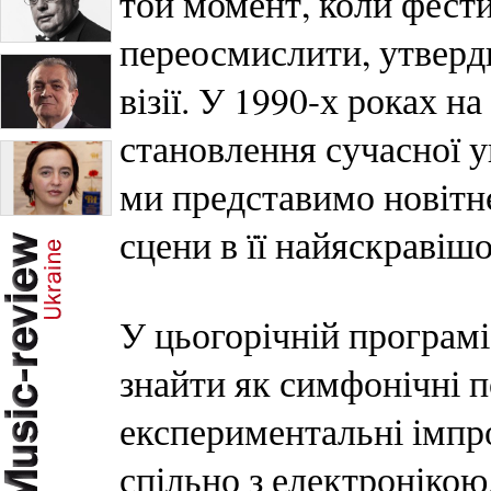
той момент, коли фести
переосмислити, утверд
візії. У 1990-х роках н
становлення сучасної у
ми представимо новітн
сцени в її найяскравішо
У цьогорічній програм
знайти як симфонічні п
експериментальні імпро
спільно з електронікою