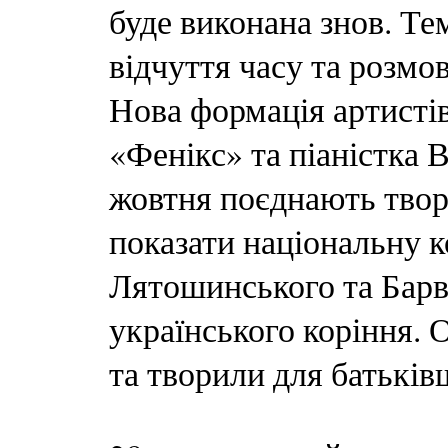
буде виконана знов. Те
відчуття часу та розмов
Нова формація артисті
«Фенікс» та піаністка 
жовтня поєднають твори
показати національну 
Лятошинського та Барв
українського коріння.
та творили для батьків