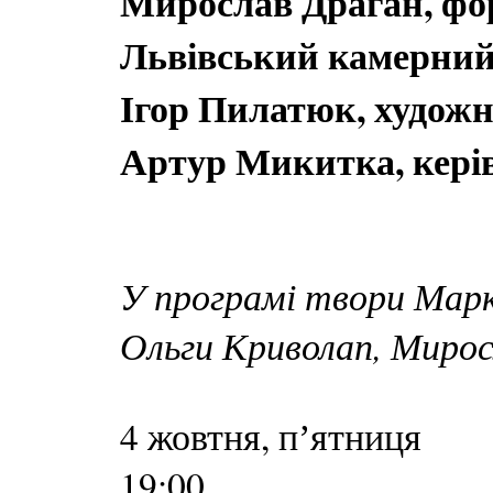
Мирослав Драган, фо
Львівський камерний
Ігор Пилатюк, художн
Артур Микитка, кері
У програмі твори Марк
Ольги Криволап, Миро
4 жовтня, пʼятниця
19:00