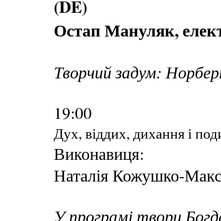
(DE)
Остап Мануляк, елек
Творчий задум: Норбе
19:00
Дух, віддих, дихання і под
Виконавиця:
Наталія Кожушко-Макс
У програмі твори Богд