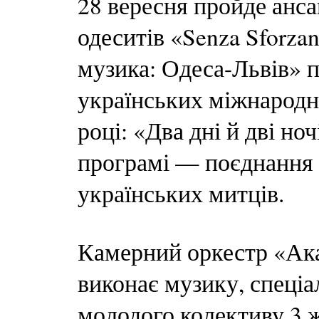
28 вересня пройде анс
одеситів «Senza Sforza
музика: Одеса-Львів» п
українських міжнародни
році: «Два дні й дві но
програмі — поєднання 
українських митців.
Камерний оркестр «Ака
виконає музику, спеціа
молодого колективу 3 ж