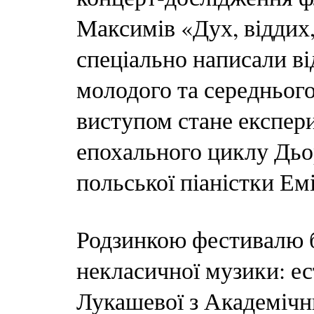
Максимів «Дух, віддих,
спеціально написали ві
молодого та середнього
виступом стане експер
епохального циклу Дьор
польської піаністки Емі
Родзинкою фестивалю б
некласичної музики: е
Лукашевої з Академіч