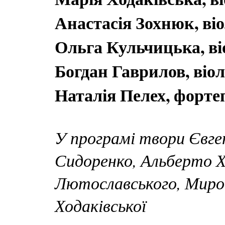
Анастасія Зохнюк, ві
Ольга Кульчицька, в
Богдан Гаврилов, віо
Наталія Пелех, форте
У програмі твори Євг
Сидоренко, Альберто Х
Лютославського, Миро
Ходаківської