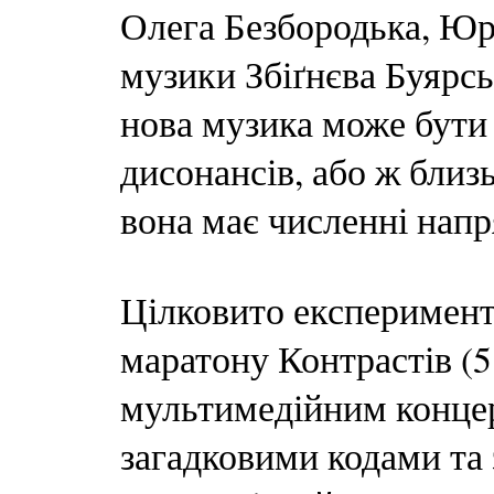
Олега Безбородька, Юр
музики Збіґнєва Буярсь
нова музика може бути
дисонансів, або ж близ
вона має численні нап
Цілковито експеримент
маратону Контрастів (5
мультимедійним конце
загадковими кодами та 