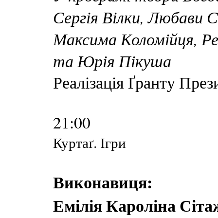
Сергія Вілки, Любави 
Максима Коломійця, Р
та Юрія Пікуша
Реалізація Ґранту През
21:00
Куртаґ. Ігри
Виконавиця:
Емілія Кароліна Сіта