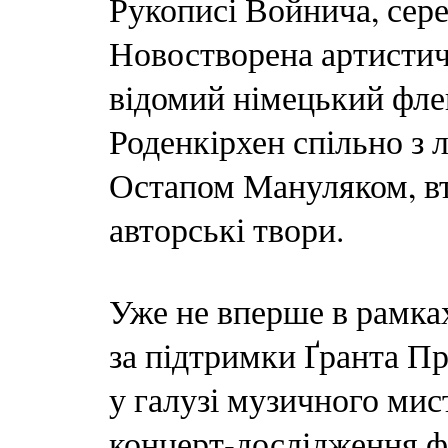
Рукописі Войнича, сер
Новостворена артистичн
відомий німецький фле
Роденкірхен спільно з 
Остапом Мануляком, втіл
авторські твори.
Уже не вперше в рамка
за підтримки Ґранта П
у галузі музичного мис
концерт-дослідження ф