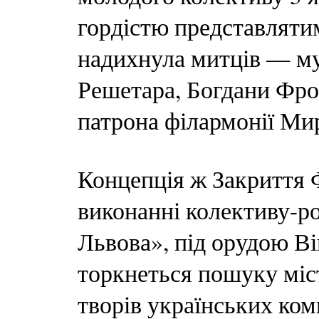
гордістю представлятим
надихнула митців — му
Решетара, Богдани Фро
патрона філармонії Ми
Концепція ж Закриття 
виконанні колективу-ро
Львова», під орудою В
торкнеться пошуку міст
творів українських ком