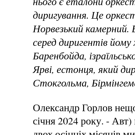
нього є еталони оркес
диригування. Це оркест
Норвезький камерний. 
серед диригентів йому 
Баренбойда, ізраїльськ
Ярві, естонця, який ди
Стокгольма, Бірмінге
Олександр Горлов нещо
січня 2024 року. - Авт
двох осінніх місяців м