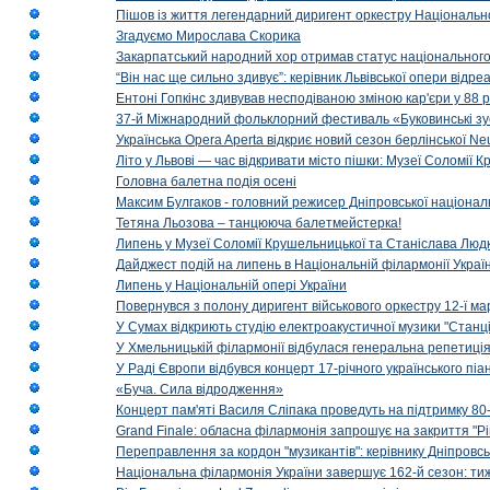
Пішов із життя легендарний диригент оркестру Національн
Згадуємо Мирослава Скорика
Закарпатський народний хор отримав статус національног
“Він нас ще сильно здивує”: керівник Львівської опери відр
Ентоні Гопкінс здивував несподіваною зміною кар'єри у 88 ро
37-й Міжнародний фольклорний фестиваль «Буковинські зус
Українська Opera Aperta відкриє новий сезон берлінської Ne
Літо у Львові — час відкривати місто пішки: Музеї Соломії
Головна балетна подія осені
Максим Булгаков - головний режисер Дніпровської націонал
Тетяна Льозова – танцююча балетмейстерка!
Липень у Музеї Соломії Крушельницької та Станіслава Людк
Дайджест подій на липень в Національній філармонії Украї
Липень у Національній опері України
Повернувся з полону диригент військового оркестру 12-ї ма
У Сумах відкриють студію електроакустичної музики "Станці
У Хмельницькій філармонії відбулася генеральна репетиці
У Раді Європи відбувся концерт 17-річного українського пі
«Буча. Сила відродження»
Концерт пам'яті Василя Сліпака проведуть на підтримку 80
Grand Finale: обласна філармонія запрошує на закриття "Р
Переправлення за кордон "музикантів": керівнику Дніпровсь
Національна філармонія України завершує 162-й сезон: ти