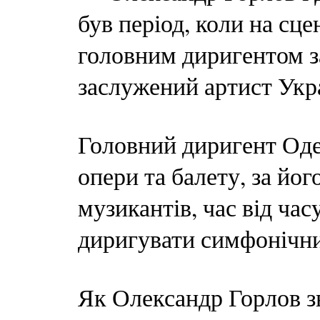
був період, коли на сц
головним диригентом з
заслужений артист Укр
Головний диригент Оде
опери та балету, за йо
музикантів, час від час
диригувати симфонічн
Як Олександр Горлов з