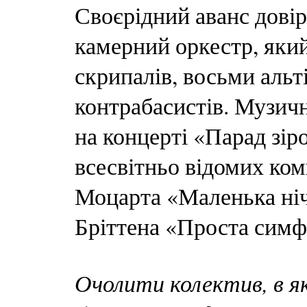
Своєрідний аванс дові
камерний оркестр, який
скрипалів, восьми альті
контрабасистів. Музич
на концерті «Парад зір
всесвітньо відомих ко
Моцарта «Маленька ніч
Бріттена «Проста симф
Очолити колектив, в я