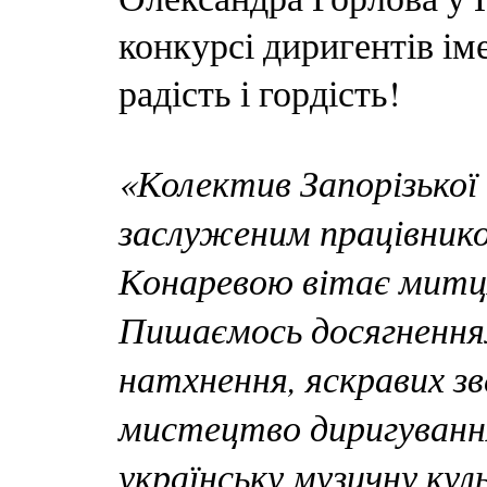
конкурсі диригентів ім
радість і гордість!
«Колектив Запорізької о
заслуженим працівнико
Конаревою вітає митця
Пишаємось досягнення
натхнення, яскравих з
мистецтво диригування
українську музичну кул