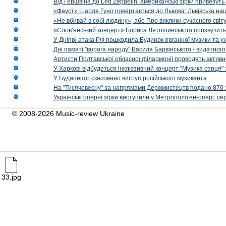
Від Гершвіна до Led Zeppelin: американські зірки привезуть
«Фауст» Шарля Гуно повертається до Львова: Львівська на
«Не вбивай в собі людину», або Про виклики сучасного світ
«Слов’янський концерт» Бориса Лятошинського прозвучить
У Дніпрі атака РФ пошкодила Будинок органної музики та у
Дні памяті "ворога народу" Василя Барвінського - видатного
Артисти Полтавської обласної філармонії проводять активно
У Харкові відбудеться інклюзивний концерт "Музика серця" 
У Будапешті скасовано виступ російського музиканта
На "Тисячовесну" за напрямами Держмистецтв подано 870 за
Українські оперні зірки виступили у Метрополітен-опері: с
© 2008-2026 Music-review Ukraine
33.jpg