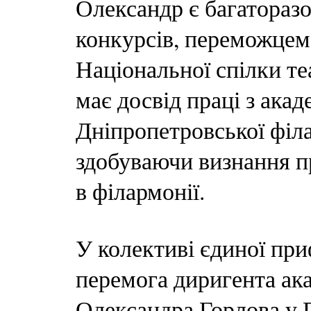
Олександр є багатораз
конкурсів, переможце
Національної спілки те
має досвід праці з ак
Дніпропетровської філа
здобуваючи визнання пр
в філармонії.
У колективі єдиної пр
перемога диригента ак
Олександра Горлова у