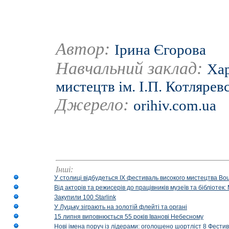
Автор:
Ірина Єгорова
Навчальний заклад:
Хар
мистецтв ім. І.П. Котлярев
Джерело:
orihiv.com.ua
Інші:
У столиці відбудеться IX фестиваль високого мистецтва Bouq
Від акторів та режисерів до працівників музеїв та бібліоте
Закупили 100 Starlink
У Луцьку зіграють на золотій флейті та органі
15 липня виповнюється 55 років Іванові Небесному
Нові імена поруч із лідерами: оголошено шортліст 8 Фест