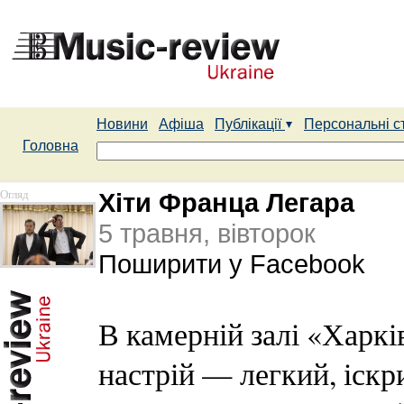
Новини
Афіша
Публікації
Персональні с
Головна
Огляд
Хіти Франца Легара
5 травня, вівторок
Поширити у Facebook
В камерній залі «Харк
настрій — легкий, іскр