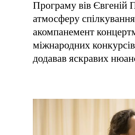
Програму вів Євгеній
атмосферу спілкування
акомпанемент концертм
міжнародних конкурсів
додавав яскравих нюан