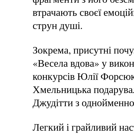
втрачають своєї емоці
струн душі.
Зокрема, присутні почу
«Весела вдова» у викон
конкурсів Юлії Форсюк
Хмельницька подарувал
Джудітти з однойменно
Легкий і грайливий нас