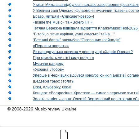
У місті Миколаєві відбулося яскраве завершення фестивал
У Великій залі Одеської філармонії музичний травень розп
Браво, митцям «Єлисавет-ретро»!
«Inside the Music» та «Bolero I.R.»
Тетяна Бережна відвідала відкриття KharkivMusicFest-2026 
“В тобі, о пісне чарівна, душі людської таїна…”
“Весняні барви” ансамблю “Сіверських клейнодів”
«Перлини оперети»
Як народжується новинка у репертуарі «Харків Опера»?
Про крихкість життя і силу почуття
Музичне рандеву
«Україна. Любов»
Уперше в Чернівцях відбувся конкурс юних піаністів і орг
Шедеври трьох століть
Біжи, Альберіху, біжи!
Концерт «Воскресіння Христове — символ перемоги життя!
Золото замість серця: Олексій Вертинський перетворив «С
© 2008-2026 Music-review Ukraine