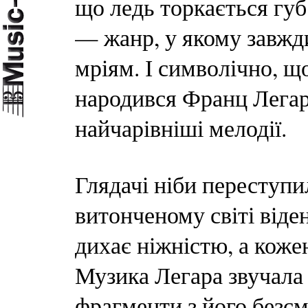
що ледь торкається губ
— жанр, у якому завжди
мріям. І символічно, що
народився Франц Легар 
найчарівніші мелодії.
Глядачі ніби переступи
витонченому світі віде
дихає ніжністю, а коже
Музика Легара звучал
фрагменти з його безсм