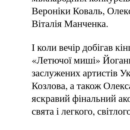
Вероніки Коваль, Олек
Віталія Манченка.
І коли вечір добігав кі
«Летючої миші» Йоганн
заслужених артистів У
Козлова, а також Олекс
яскравий фінальний ако
свята і легкого, світло