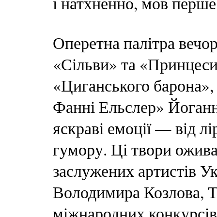
і натхненно, мов перш
Оперетна палітра вечор
«Сільви» та «Принцеси
«Циганського барона»,
Фанні Ельслер» Йоган
яскраві емоції — від л
гумору. Ці твори ожив
заслужених артистів У
Володимира Козлова, Т
міжнародних конкурсів