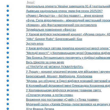
Інші:
Національна оперета України завершила 91-й театральний
Львівська національна опера: яким був сезон 2025/26?
«Ромео і Джульєтта» – бої без правил і… вічне кохання
«Буча. Сила відродження» - міжнародний мистецький проєк
«Комахи», або Фантасмагоричний сон ентомолога
Тріумфальне повернення «Фауста»
У Харкові відбувся інклюзивний концерт «Музика серця»: 400
"Altio": Береer Ratio": Березовський і Бах
Зустріч епох
У Києві відбулася світова прем'єра концертної версії опери
"Мелодії юності": у Кропивницькому музеї Осмьоркіна відб
Твір Бориса Лятошинського прозвучить у підбірці найкраси
Весь Шекспір за один вечір
«СТРАТИТИ НЕ МОЖНА ПОМИЛУВАТИ»
У Луцьку – концерт класичної музики для військових і вруче
Березовський, Моцарт, Майборода, Хілобокова
"Музика, що об'єднує: в Одесі відбувся яскравий святковий
В Коломийській філармонії імені Олександра Козаренка відб
У Кропивницькому відбулося музичне травневе свято
«Спочатку музика, а потім слова»
Враження про постановки «Сувій» і «Точка травми»
Музичний салон «Харків Опера» перетворився на музичну мап
Хіти Франца Легара