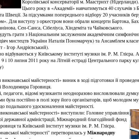
Королівської консерваторії м. Маастрихт (Нідерланди).
Цього року в «Академії» навчатимуться 40 слухачів з Бель
та Швеції. За підсумками попереднього відбору 20 учасників беру
м». Для виступу з оркестром вони обрали концерти Бартока, Баха
нінова, Сен-Санса, Сібеліуса, Хіндеміта та Чайковського.
 будуть грати з Національним заслуженим академічним симфоніч
діяч мистецтв України Наталія Пономарчук) та Ансамблем класич
 - Ігор Андрієвський).
 відбуваються у Київському інституті музики ім. Р. М. Глієра. 
 8, 9 і 10 липня 2011 року на Літній естраді Центрального парку к
у)
виконавської майстерності» виник в ході підготовки й проведе
ті Володимира Горовиця.
ті, педагоги, відомі музиканти неодноразово висловлювали думку
ми була постійно в полі зору його організаторів, щоб молодим м
до подальшого удосконалення майстерності.
виконавської майстерності» виступили: Головне управління
кої державної адміністрації, Міжнародний благодійний фонд
овиця та Київський інститут музики ім. Р. М. Глієра.
Міжнародну
навської майстерності" перетворилась у