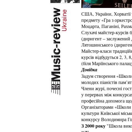
США, України, Хорватії 
предмету «Гра з оркестро
Моцарта, Паганіні, Рахма
Слухачі майстер-курсів
(диригент – заслужений 
Лятошинського (диригент
Майстер-класи традиційно
курсів відбудуться 2, 3,
(біля Маріїнського палац
Довідка
Задум створення «Школи 
молодих піаністів пам’я
Члени журі, почесні гос
у перервах між конкурса
професійна допомога що
Організаторами «Школи 
культури Київської місь
конкурсу Володимира Гор
З 2000 року
"Школа вико