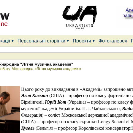
кації
Персональні сторінки
Проекти
Фотогалерея
жнародна "Літня музична академія"
роботу Міжнародна «Літня музична академія»
Цього року до викладання в «Академії» запрошено ав
Яков Касман
(США) – професор по класу фортепіано 
Бірмінгемі;
Юрій Кот
(Україна) – професор по класу 
музичної академії України ім. П. І. Чайковського;
Вади
Федерація) – соліст Московської державної академічно
(США) – професор по класу скрипки Longy School of M
Кугель
(Бельгія) – професор Королівської консерваторії 