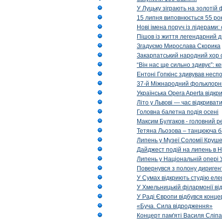
У Луцьку зіграють на золотій 
15 липня виповнюється 55 рок
Нові імена поруч із лідерами
Пішов із життя легендарний д
Згадуємо Мирослава Скорика
Закарпатський народний хор 
“Він нас ще сильно здивує”: к
Ентоні Гопкінс здивував неспо
37-й Міжнародний фольклорни
Українська Opera Aperta відкр
Літо у Львові — час відкрива
Головна балетна подія осені
Максим Булгаков - головний р
Тетяна Льозова – танцююча б
Липень у Музеї Соломії Круше
Дайджест подій на липень в Н
Липень у Національній опері 
Повернувся з полону диригент 
У Сумах відкриють студію еле
У Хмельницькій філармонії в
У Раді Європи відбувся концер
«Буча. Сила відродження»
Концерт пам'яті Василя Сліпа