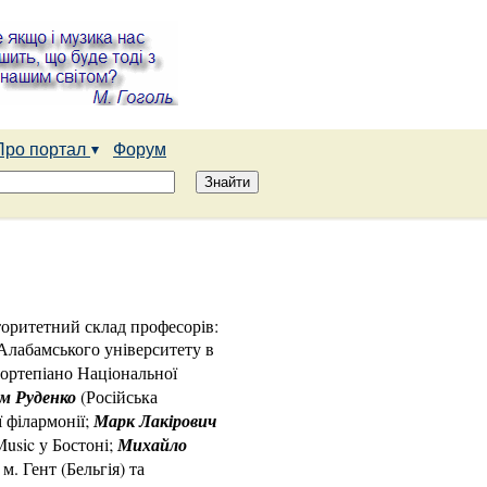
Про портал
Форум
торитетний склад професорів:
Алабамського університету в
фортепіано Національної
м Руденко
(Російська
ї філармонії;
Марк Лакірович
usic у Бостоні;
Михайло
м. Гент (Бельгія) та