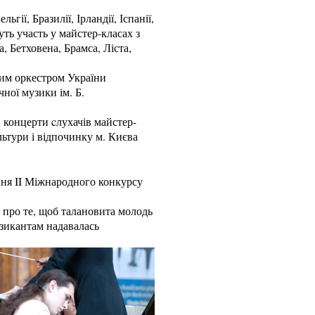
гії, Бразилії, Ірландії, Іспанії,
ть участь у майстер-класах з
, Бетховена, Брамса, Ліста,
ним оркестром України
ної музики ім. Б.
А концерти cлухачів майстер-
ультури і відпочинку м. Києва
ння II Міжнародного конкурсу
 про те, щоб талановита молодь
узикантам надавалась