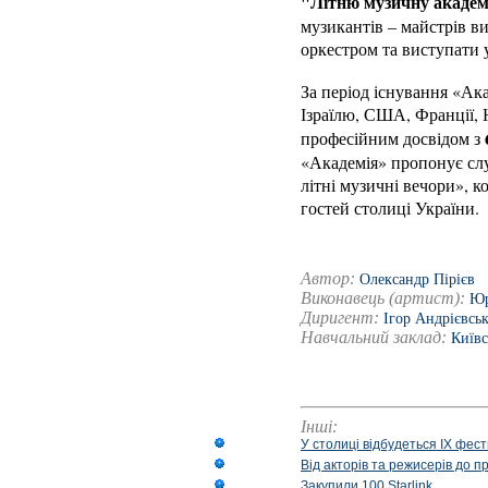
"Літню музичну акаде
музикантів – майстрів ви
оркестром та виступати 
За період існування «Ака
Ізраїлю, США, Франції, Н
професійним досвідом з
«Академія» пропонує сл
літні музичні вечори», к
гостей столиці України.
Автор:
Олександр Пірієв
Виконавець (артист):
Юр
Диригент:
Ігор Андрієвсь
Навчальний заклад:
Київс
Інші:
У столиці відбудеться IX фест
Від акторів та режисерів до п
Закупили 100 Starlink