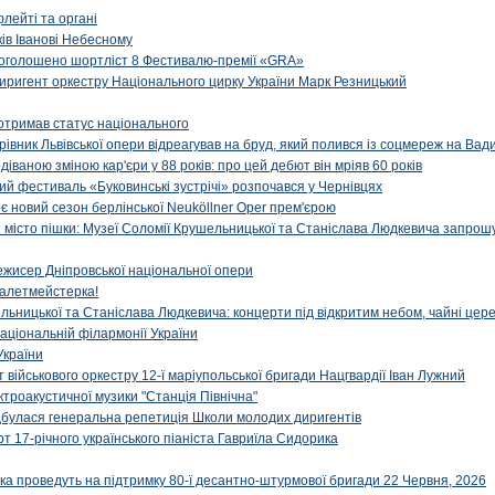
флейті та органі
ів Іванові Небесному
: оголошено шортліст 8 Фестивалю-премії «GRA»
иригент оркестру Національного цирку України Марк Резницький
отримав статус національного
ерівник Львівської опери відреагував на бруд, який полився із соцмереж на Ва
діваною зміною кар'єри у 88 років: про цей дебют він мріяв 60 років
й фестиваль «Буковинські зустрічі» розпочався у Чернівцях
иє новий сезон берлінської Neuköllner Oper прем'єрою
ти місто пішки: Музеї Соломії Крушельницької та Станіслава Людкевича запрошу
ежисер Дніпровської національної опери
алетмейстерка!
льницької та Станіслава Людкевича: концерти під відкритим небом, чайні цер
аціональній філармонії України
України
військового оркестру 12-ї маріупольської бригади Нацгвардії Іван Лужний
ктроакустичної музики "Станція Північна"
ідбулася генеральна репетиція Школи молодих диригентів
т 17-річного українського піаніста Гавриїла Сидорика
ка проведуть на підтримку 80-ї десантно-штурмової бригади 22 Червня, 2026