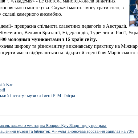
мію"
. «Академія» - це система майстер-класів видатних
конавського мистецтва. Слухачі мають змогу грати соло, з
у складі камерного ансамблю.
демії» прекрасна спільнота славетних педагогів з Австралії,
імеччини, Великої Британії, Нідерландів, Туреччини, Росії, Укр
600
молодими музикантами з 15 країн світу.
ухачам широку та різноманітну виконавську практику на Міжнар
онцерти якого відбуваються на відкритій сцені біля Маріїнського 
ій Кот
кий
ький інститут музики імені Р. М. Глієра
иваль високого мистецтва Bouquet Kyiv Stage - що у програмі
рацівників музеїв та бібліотек: Мінкульт анонсував зростання зарплат на 70%