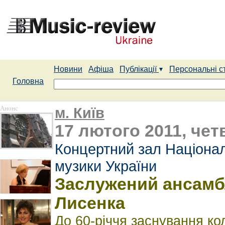
Новини
Афіша
Публікації
Персональні с
Головна
Анонс
м. Київ
17 лютого 2011, чет
Концертний зал Націонал
музики України
Заслужений ансамбл
Лисенка
До 60-річчя заснування ко