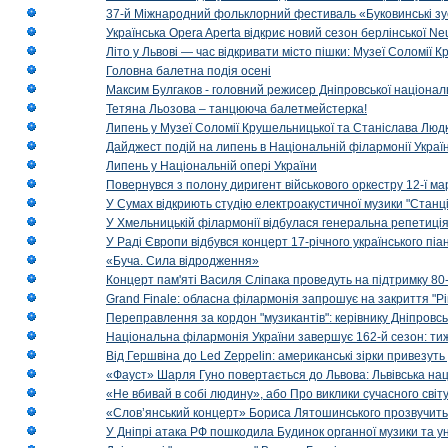
37-й Міжнародний фольклорний фестиваль «Буковинські зус
Українська Opera Aperta відкриє новий сезон берлінської Ne
Літо у Львові — час відкривати місто пішки: Музеї Соломії
Головна балетна подія осені
Максим Булгаков - головний режисер Дніпровської націонал
Тетяна Льозова – танцююча балетмейстерка!
Липень у Музеї Соломії Крушельницької та Станіслава Людк
Дайджест подій на липень в Національній філармонії Украї
Липень у Національній опері України
Повернувся з полону диригент військового оркестру 12-ї ма
У Сумах відкриють студію електроакустичної музики "Станці
У Хмельницькій філармонії відбулася генеральна репетиці
У Раді Європи відбувся концерт 17-річного українського пі
«Буча. Сила відродження»
Концерт пам'яті Василя Сліпака проведуть на підтримку 80
Grand Finale: обласна філармонія запрошує на закриття "Р
Переправлення за кордон "музикантів": керівнику Дніпровсь
Національна філармонія України завершує 162-й сезон: ти
Від Гершвіна до Led Zeppelin: американські зірки привезуть
«Фауст» Шарля Гуно повертається до Львова: Львівська на
«Не вбивай в собі людину», або Про виклики сучасного світ
«Слов’янський концерт» Бориса Лятошинського прозвучить
У Дніпрі атака РФ пошкодила Будинок органної музики та у