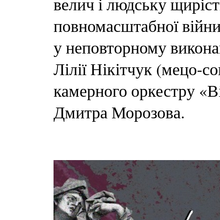
велич і людську щирість
повномасштабної війни,
у неповторному викона
Лілії Нікітчук (мецо-с
камерного оркестру «В
Дмитра Морозова.