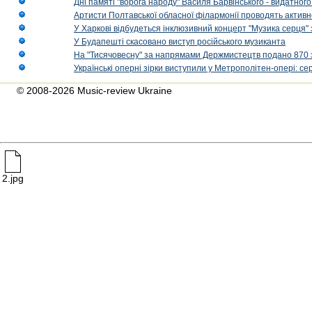
Дні памяті "ворога народу" Василя Барвінського - видатного
Артисти Полтавської обласної філармонії проводять активно
У Харкові відбудеться інклюзивний концерт "Музика серця" 
У Будапешті скасовано виступ російського музиканта
На "Тисячовесну" за напрямами Держмистецтв подано 870 за
Українські оперні зірки виступили у Метрополітен-опері: с
© 2008-2026 Music-review Ukraine
2.jpg