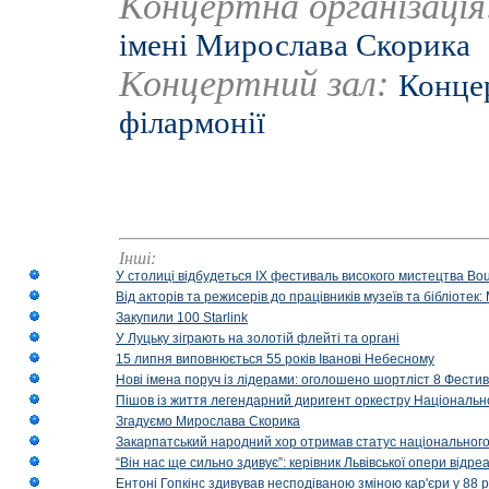
Концертна організаці
імені Мирослава Скорика
Концертний зал:
Концер
філармонії
Інші:
У столиці відбудеться IX фестиваль високого мистецтва Bouq
Від акторів та режисерів до працівників музеїв та бібліоте
Закупили 100 Starlink
У Луцьку зіграють на золотій флейті та органі
15 липня виповнюється 55 років Іванові Небесному
Нові імена поруч із лідерами: оголошено шортліст 8 Фест
Пішов із життя легендарний диригент оркестру Національн
Згадуємо Мирослава Скорика
Закарпатський народний хор отримав статус національног
“Він нас ще сильно здивує”: керівник Львівської опери відр
Ентоні Гопкінс здивував несподіваною зміною кар'єри у 88 ро