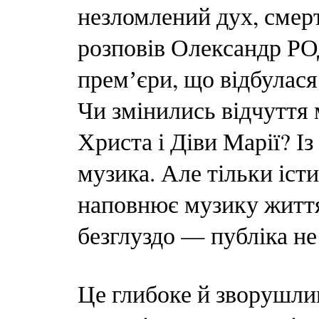
незломлений дух, смерт
розповів Олександр РО
премʼєри, що відбулася
Чи змінились відчуття м
Христа і Діви Марії? І
музика. Але тільки істи
наповнює музику життям
безглуздо — публіка не
Це глибоке й зворушли