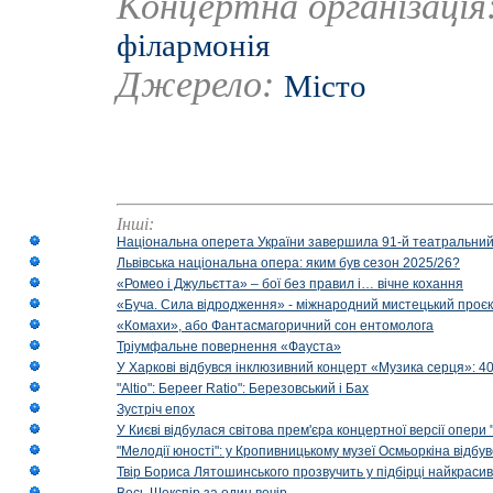
Концертна організація
філармонія
Джерело:
Місто
Інші:
Національна оперета України завершила 91-й театральний
Львівська національна опера: яким був сезон 2025/26?
«Ромео і Джульєтта» – бої без правил і… вічне кохання
«Буча. Сила відродження» - міжнародний мистецький проєк
«Комахи», або Фантасмагоричний сон ентомолога
Тріумфальне повернення «Фауста»
У Харкові відбувся інклюзивний концерт «Музика серця»: 400
"Altio": Береer Ratio": Березовський і Бах
Зустріч епох
У Києві відбулася світова прем'єра концертної версії опери
"Мелодії юності": у Кропивницькому музеї Осмьоркіна відб
Твір Бориса Лятошинського прозвучить у підбірці найкраси