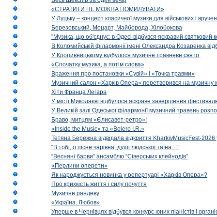
Весь Шекспір за один вечір
«СТРАТИТИ НЕ МОЖНА ПОМИЛУВАТИ»
У Луцьку – концерт класичної музики для військових і вруче
Березовський, Моцарт, Майборода, Хілобокова
"Музика, що об'єднує: в Одесі відбувся яскравий святковий
В Коломийській філармонії імені Олександра Козаренка відб
У Кропивницькому відбулося музичне травневе свято
«Спочатку музика, а потім слова»
Враження про постановки «Сувій» і «Точка травми»
Музичний салон «Харків Опера» перетворився на музичну мап
Хіти Франца Легара
У місті Миколаєві відбулося яскраве завершення фестивал
У Великій залі Одеської філармонії музичний травень розп
Браво, митцям «Єлисавет-ретро»!
«Inside the Music» та «Bolero I.R.»
Тетяна Бережна відвідала відкриття KharkivMusicFest-2026 
“В тобі, о пісне чарівна, душі людської таїна…”
“Весняні барви” ансамблю “Сіверських клейнодів”
«Перлини оперети»
Як народжується новинка у репертуарі «Харків Опера»?
Про крихкість життя і силу почуття
Музичне рандеву
«Україна. Любов»
Уперше в Чернівцях відбувся конкурс юних піаністів і орг