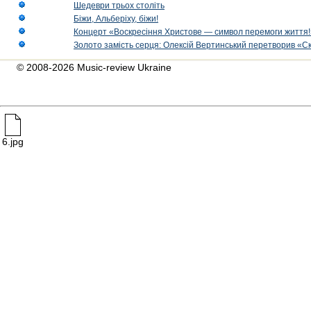
Шедеври трьох століть
Біжи, Альберіху, біжи!
Концерт «Воскресіння Христове — символ перемоги життя!
Золото замість серця: Олексій Вертинський перетворив «С
© 2008-2026 Music-review Ukraine
6.jpg