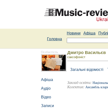
Новини
Афіша
Публі
Головна
Особистість
Дмитро Васильєв
саксофоніст
Загальні відомості
Афіша
Заклад освіти:
Національ
Колектив:
Ансамбль кла
Аудіо
Відео
Записи