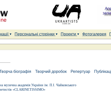
кації
Персональні сторінки
Проекти
Фотогалерея
Творча біографія
Творчий доробок
Репертуар
Публікаці
на музична академія України ім. П.І. Чайковського
рнетистів «СLARINETISSIMO»