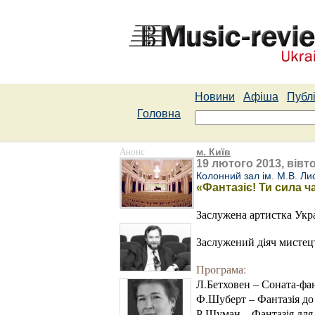
Новини
Афіша
Публі
Головна
Анонс
м. Київ
19 лютого 2013, вівто
Колонний зал ім. М.В. Ли
«Фантазіє! Ти сила ч
Заслужена артистка У
Заслужений діяч мисте
Програма:
Л.Бетховен – Соната-фан
Ф.Шуберт – Фантазія до
Р.Шуман – Фантазія для