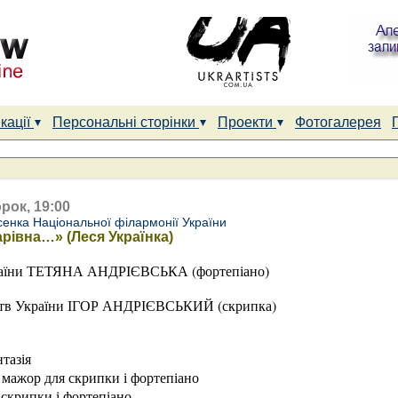
кації
Персональні сторінки
Проекти
Фотогалерея
рок, 19:00
сенка Національної філармонії України
арівна…» (Леся Українка)
країни ТЕТЯНА АНДРІЄВСЬКА (фортепіано)
цтв України ІГОР АНДРІЄВСЬКИЙ (скрипка)
тазія
 мажор для скрипки і фортепіано
 скрипки і фортепіано