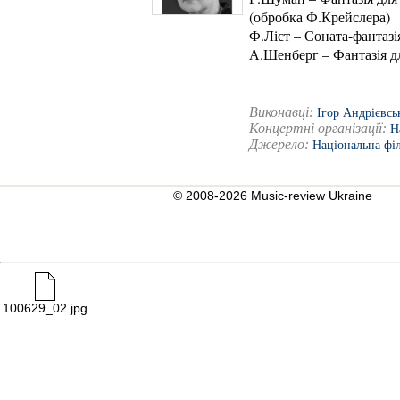
(обробка Ф.Крейслера)
Ф.Ліст – Соната-фантаз
А.Шенберг – Фантазія д
Виконавці:
Ігор Андрієвс
Концертні організації:
Н
Джерело:
Національна фі
© 2008-2026 Music-review Ukraine
100629_02.jpg