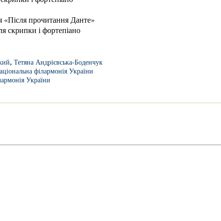
ія «Після прочитання Данте»
ля скрипки і фортепіано
,
ький
Тетяна Андрієвська-Боденчук
аціональна філармонія України
лармонія України