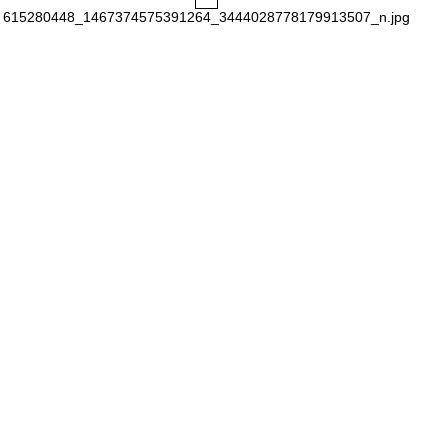
615280448_1467374575391264_3444028778179913507_n.jpg