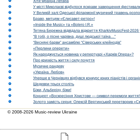
Хіти Франца Легара
У місті Миколаєві відбулося яскраве завершення фестивал
У Великій залі Одеської філармонії музичний травень розп
Браво, митцям «Єлисавет-ретро»!
«Inside the Music» та «Bolero I.R.»
Тетяна Бережна відвідала відкриття KharkivMusicFest-2026 
“В тобі, о пісне чарівна, душі людської таїна…”
“Весняні барви” ансамблю “Сіверських клейнодів”
«Перлини оперети»
Як народжується новинка у репертуарі «Харків Опера»?
Про крихкість життя і силу почуття
Музичне рандеву
«Україна. Любов»
Уперше в Чернівцях відбувся конкурс юних піаністів і орг
Шедеври трьох століть
Біжи, Альберіху, біжи!
Концерт «Воскресіння Христове — символ перемоги життя!
Золото замість серця: Олексій Вертинський перетворив «С
© 2008-2026 Music-review Ukraine