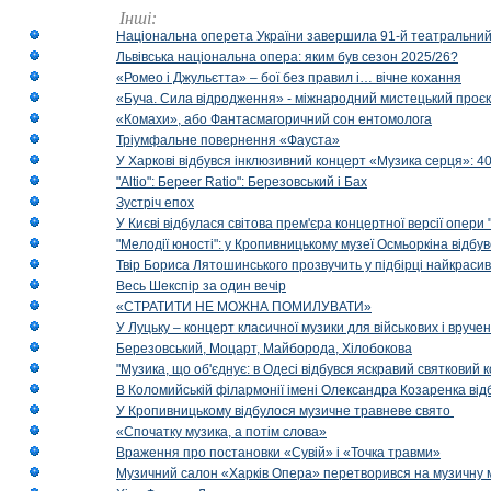
Інші:
Національна оперета України завершила 91-й театральний
Львівська національна опера: яким був сезон 2025/26?
«Ромео і Джульєтта» – бої без правил і… вічне кохання
«Буча. Сила відродження» - міжнародний мистецький проєк
«Комахи», або Фантасмагоричний сон ентомолога
Тріумфальне повернення «Фауста»
У Харкові відбувся інклюзивний концерт «Музика серця»: 400
"Altio": Береer Ratio": Березовський і Бах
Зустріч епох
У Києві відбулася світова прем'єра концертної версії опери
"Мелодії юності": у Кропивницькому музеї Осмьоркіна відб
Твір Бориса Лятошинського прозвучить у підбірці найкраси
Весь Шекспір за один вечір
«СТРАТИТИ НЕ МОЖНА ПОМИЛУВАТИ»
У Луцьку – концерт класичної музики для військових і вруче
Березовський, Моцарт, Майборода, Хілобокова
"Музика, що об'єднує: в Одесі відбувся яскравий святковий
В Коломийській філармонії імені Олександра Козаренка відб
У Кропивницькому відбулося музичне травневе свято
«Спочатку музика, а потім слова»
Враження про постановки «Сувій» і «Точка травми»
Музичний салон «Харків Опера» перетворився на музичну мап