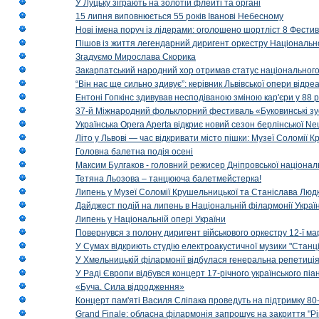
У Луцьку зіграють на золотій флейті та органі
15 липня виповнюється 55 років Іванові Небесному
Нові імена поруч із лідерами: оголошено шортліст 8 Фест
Пішов із життя легендарний диригент оркестру Національн
Згадуємо Мирослава Скорика
Закарпатський народний хор отримав статус національног
“Він нас ще сильно здивує”: керівник Львівської опери відр
Ентоні Гопкінс здивував несподіваною зміною кар'єри у 88 ро
37-й Міжнародний фольклорний фестиваль «Буковинські зус
Українська Opera Aperta відкриє новий сезон берлінської Ne
Літо у Львові — час відкривати місто пішки: Музеї Соломії
Головна балетна подія осені
Максим Булгаков - головний режисер Дніпровської націонал
Тетяна Льозова – танцююча балетмейстерка!
Липень у Музеї Соломії Крушельницької та Станіслава Людк
Дайджест подій на липень в Національній філармонії Украї
Липень у Національній опері України
Повернувся з полону диригент військового оркестру 12-ї ма
У Сумах відкриють студію електроакустичної музики "Станці
У Хмельницькій філармонії відбулася генеральна репетиці
У Раді Європи відбувся концерт 17-річного українського пі
«Буча. Сила відродження»
Концерт пам'яті Василя Сліпака проведуть на підтримку 80
Grand Finale: обласна філармонія запрошує на закриття "Р