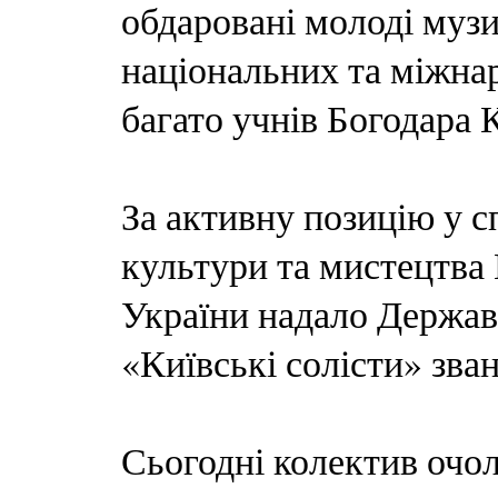
обдаровані молоді музи
національних та міжнар
багато учнів Богодара 
За активну позицію у с
культури та мистецтва
України надало Держа
«Київські солісти» зва
Сьогодні колектив очо