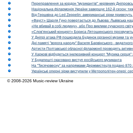
Переправлення за кордон "музикантів": керівнику Дніпровсь
Національна філармонія України завершує 162-й сезон: ти
Від Гершвіна до Led Zeppelin: американські зірки привезуть
«Фауст» Шарля Гуно повертається до Львова: Львівська на
«Не вбивай в собі людину», або Про виклики сучасного світ
«Слов’янський концерт» Бориса Лятошинського прозвучить
У Дніпрі атака РФ пошкодила Будинок органної музики та у
Дні памяті "ворога народу" Василя Барвінського - видатного
Артисти Полтавської обласної філармонії проводять активно
У Харкові відбудеться інклюзивний концерт "Музика серця" 
У Будапешті скасовано виступ російського музиканта
На "Тисячовесну" за напрямами Держмистецтв подано 870 за
Українські оперні зірки виступили у Метрополітен-опері: с
© 2008-2026 Music-review Ukraine