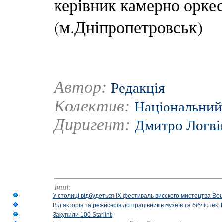
керівник камерно орке
(м.Дніпропетровськ)
Автор:
Редакція
Колектив:
Національний 
Диригент:
Дмитро Логві
Інші:
У столиці відбудеться IX фестиваль високого мистецтва Bouq
Від акторів та режисерів до працівників музеїв та бібліоте
Закупили 100 Starlink