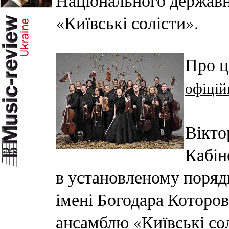
Національного держав
«Київські солісти».
Про ц
офіцій
Вікто
Кабін
в установленому поряд
імені Богодара Которо
ансамблю «Київські сол