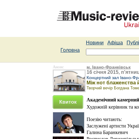
Новини
Афіша
Публі
Головна
Анонс
м. Івано-Франківськ
16 січня 2015, п'ятниц
Концертний зал Івано-Фра
Між нот блаженства 
Творчий вечір Богдана Том
Академічний камерний 
Квиток
Художній керівник та к
Поезію читають:
Заслужені артисти Укра
Галина Баранкевич
Ростислав Держипільсь