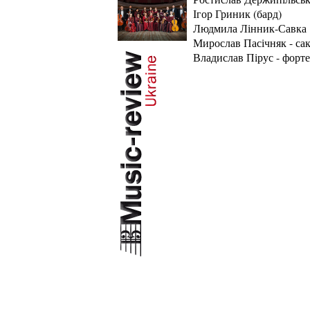
Ігор Гриник (бард)
Людмила Лінник-Савка
Мирослав Пасічняк - са
Владислав Пірус - форт