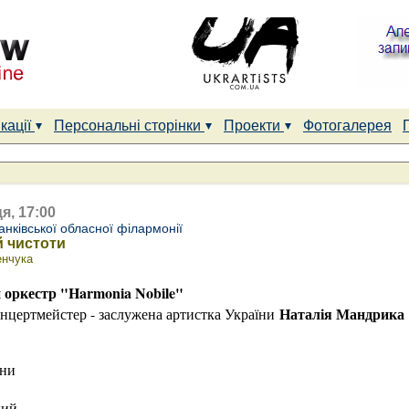
кації
Персональні сторінки
Проекти
Фотогалерея
я, 17:00
нківської обласної філармонії
й чистоти
енчука
оркестр "Harmonia Nobile"
Наталія Мандрика
онцертмейстер - заслужена артистка України
їни
кий