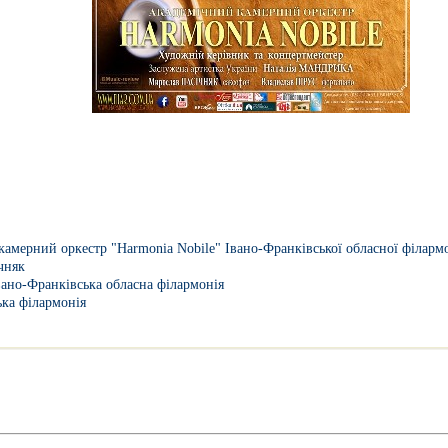
амерний оркестр "Harmonia Nobile" Івано-Франківської обласної філармо
чняк
вано-Франківська обласна філармонія
ька філармонія