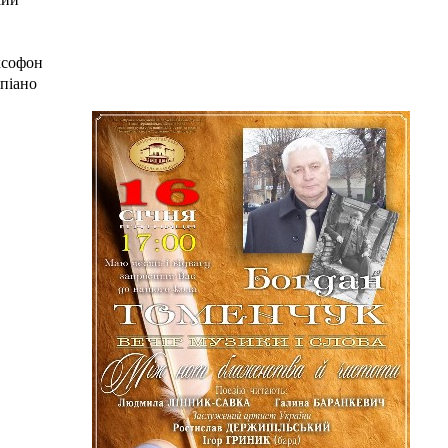
ксофон
епіано