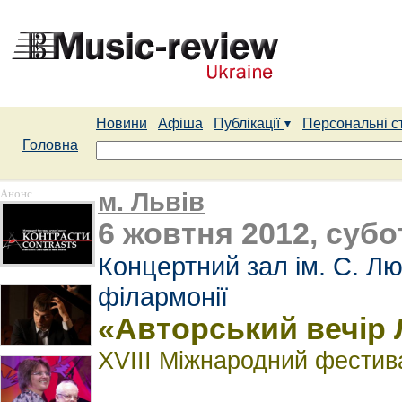
Новини
Афіша
Публікації
Персональні с
Головна
Анонс
м. Львів
6 жовтня 2012, субот
Концертний зал ім. С. Лю
філармонії
«Авторський вечір
ХVІІІ Міжнародний фестив