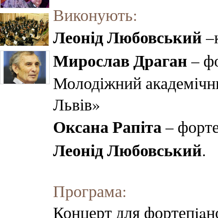
Виконують:
Леонід Любовський
–к
Мирослав Драган
– ф
Молодіжний академічн
Львів»
Оксана Рапіта
– форте
Леонід Любовський
.
Програма:
Концерт для фортепiaно 