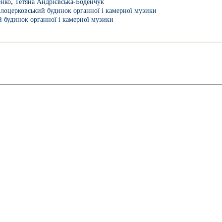
,
енко
Тетяна Андрієвська-Боденчук
ілоцерковський будинок органної і камерної музики
й будинок органної і камерної музики