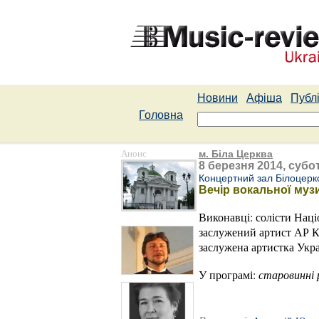
Новини
Афіша
Публі
Головна
Анонс
м. Біла Церква
8 березня 2014, субот
Концертний зал Білоцерко
Вечір вокальної муз
Виконавці: солісти Наці
заслужений артист АР
заслужена артистка Ук
У програмі:
старовинні р