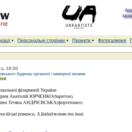
кації
Персональні сторінки
Проекти
Фотогалерея
а, 18:00
вського будинку органної і камерної музики
ики
ональної філармонії України
 Крим Анатолій ЮРЧЕНКО(баритон),
раїни Тетяна АНДРІЄВСЬКА(фортепіано).
осійські романси, А.Бабаджанян та інші.