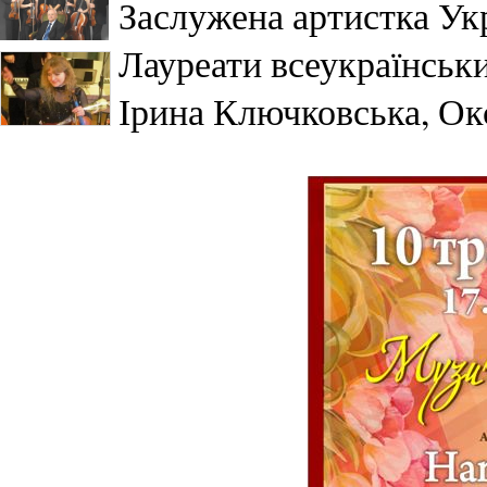
Заслужена артистка Ук
Лауреати всеукраїнськ
Ірина Ключковська, О