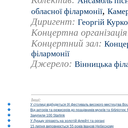
Ансамбль пісн
,
обласної філармонії
Камер
Диригент:
Георгій Курк
Концертна організаці
Концертний зал:
Концер
філармонії
Джерело:
Вінницька філ
Інші:
У столиці відбудеться IX фестиваль високого мистецтва Bouq
Від акторів та режисерів до працівників музеїв та бібліоте
Закупили 100 Starlink
У Луцьку зіграють на золотій флейті та органі
15 липня виповнюється 55 років Іванові Небесному