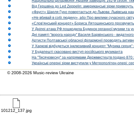
Національна філармонія України завершує 162-й сезон: ти
Від Гершвіна до Led Zeppelin: американські зірки привезуть
«Фауст» Шарля Гуно повертається до Львова: Львівська на
«Не вбивай в собі людину», або Про виклики сучасного світ
«Слов’янський концерт» Бориса Лятошинського прозвучить
У Дніпрі атака РФ пошкодила Будинок органної музики та у
Дні памяті "ворога народу" Василя Барвінського - видатного
Артисти Полтавської обласної філармонії проводять активно
У Харкові відбудеться інклюзивний концерт "Музика серця" 
У Будапешті скасовано виступ російського музиканта
На "Тисячовесну" за напрямами Держмистецтв подано 870 за
Українські оперні зірки виступили у Метрополітен-опері: с
© 2008-2026 Music-review Ukraine
101212_137.jpg