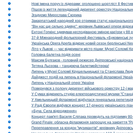
Нові імена поруч із лідерами: оголошено шортліст 8 Фест
Пішов із життя легендарний диригент оркестру Національн
Згадуємо Мирослава Скорика
Закарпатський народний хор отримав статус національног
“Він нас ще сильно здивує”: керівник Львівської опери відр
Ентоні Гопкінс здивував несподіваною зміною кар'єри у 88 ро
37-й Міжнародний фольклорний фестиваль «Буковинські зус
Українська Opera Aperta відкриє новий сезон берлінської Ne
Літо у Львові — час відкривати місто пішки: Музеї Соломії
Головна балетна подія осені
Максим Булгаков - головний режисер Дніпровської націонал
Тетяна Льозова – танцююча балетмейстерка!
Липень у Музеї Соломії Крушельницької та Станіслава Людк
Дайджест подій на липень в Національній філармонії Украї
Липень у Національній опері України
Повернувся з полону диригент військового оркестру 12-ї ма
У Сумах відкриють студію електроакустичної музики "Станці
У Хмельницькій філармонії відбулася генеральна репетиці
У Раді Європи відбувся концерт 17-річного українського пі
«Буча. Сила відродження»
Концерт пам'яті Василя Сліпака проведуть на підтримку 80
Grand Finale: обласна філармонія запрошує на закриття "Р
Переправлення за кордон "музикантів": керівнику Дніпровсь