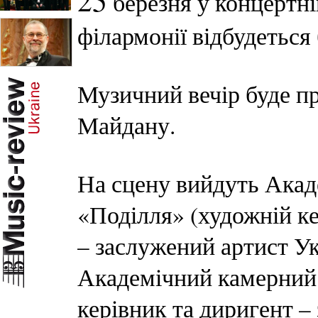
25
березня у концертні
філармонії відбудеться
Музичний вечір буде пр
Майдану.
На сцену вийдуть Акад
«Поділля» (художній к
– заслужений артист У
Академічний камерний 
керівник та диригент –