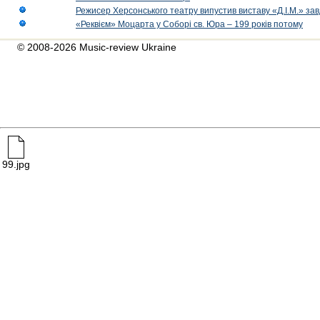
Режисер Херсонського театру випустив виставу «Д.І.М.» за
«Реквієм» Моцарта у Соборі св. Юра – 199 років потому
© 2008-2026 Music-review Ukraine
99.jpg