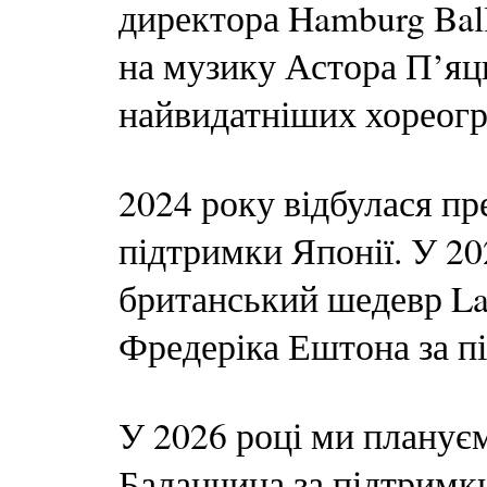
директора Hamburg Ball
на музику Астора П’яц
найвидатніших хореогр
2024 року відбулася пр
підтримки Японії. У 20
британський шедевр La 
Фредеріка Ештона за п
У 2026 році ми планує
Баланчина за підтримк