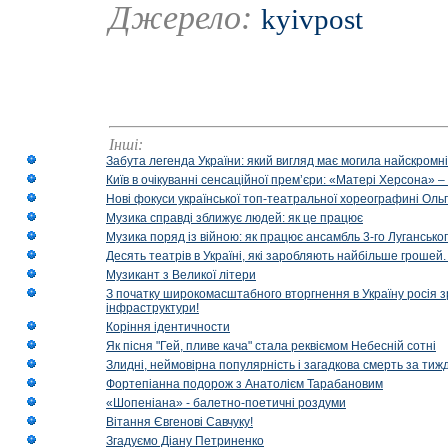
Джерело:
kyivpost
Інші:
Забута легенда України: який вигляд має могила найскромніш
Київ в очікуванні сенсаційної прем’єри: «Матері Херсона» 
Нові фокуси української топ-театральної хореографині Оль
Музика справді зближує людей: як це працює
Музика поряд із війною: як працює ансамбль 3-го Лугансько
Десять театрів в Україні, які заробляють найбільше гроше
Музикант з Великої літери
З початку широкомасштабного вторгнення в Україну росія з
інфраструктури!
Коріння ідентичности
Як пісня "Гей, пливе кача" стала реквіємом Небесній сотні
Злидні, неймовірна популярність і загадкова смерть за тиж
Фортепіанна подорож з Анатолієм Тарабановим
«Шопеніана» - балетно-поетичні роздуми
Вітання Євгенові Савчуку!
Згадуємо Діану Петриненко