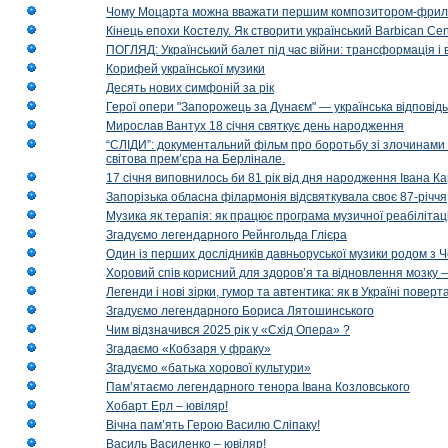
Чому Моцарта можна вважати першим композитором-фри
Кінець епохи Костелу. Як створити український Barbican Cen
ПОГЛЯД: Український балет під час війни: трансформація і 
Корифей української музики
Десять нових симфоній за рік
Герої опери "Запорожець за Дунаєм" — українська відповід
Мирослав Вантух 18 січня святкує день народження
“СЛІДИ”: документальний фільм про боротьбу зі злочинами 
світова прем’єра на Берлінале.
17 січня виповнилось би 81 рік від дня народження Івана К
Запорізька обласна філармонія відсвяткувала своє 87-річчя
Музика як терапія: як працює програма музичної реабілітаці
Згадуємо легендарного Рейнгольда Глієра
Один із перших дослідників давньоруської музики родом з 
Хоровий спів корисний для здоров’я та відновлення мозку
Легенди і нові зірки, гумор та автентика: як в Україні пове
Згадуємо легендарного Бориса Лятошинського
Чим відзначився 2025 рік у «Схід Опера» ?
Згадаємо «Кобзаря у фраку»
Згадуємо «батька хорової культури»
Пам’ятаємо легендарного тенора Івана Козловського
Хобарт Ерл – ювіляр!
Вічна пам’ять Герою Василю Сліпаку!
Василь Василенко – ювіляр!