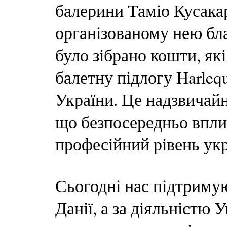
балерини Таміо Кусакарі
організованому нею бла
було зібрано кошти, як
балетну підлогу Harleq
України. Це надзвичай
що безпосередньо вплив
професійний рівень укр
Сьогодні нас підтримую
Данії, а за діяльністю 