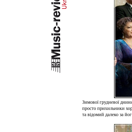
Зимової грудневої днини
просто прихильники хоро
та відомий далеко за йо