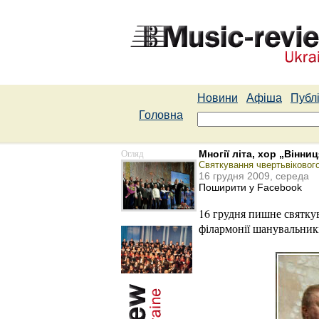
Новини
Афіша
Публі
Головна
Огляд
Многії літа, хор „Вінниц
Святкування чвертьвіковог
16 грудня 2009, середа
Поширити у Facebook
16 грудня пишне святкув
філармонії шанувальникі