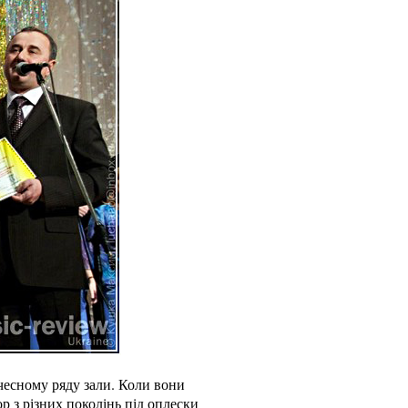
чесному ряду зали. Коли вони
ор з різних поколінь під оплески