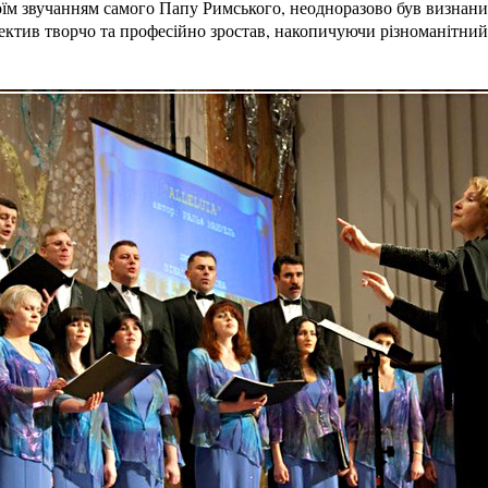
воїм звучанням самого Папу Римського, неодноразово був визнан
ектив творчо та професійно зростав, накопичуючи різноманітний 