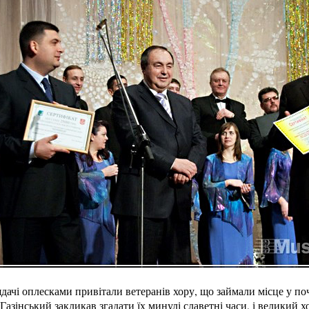
дачі оплесками привітали ветеранів хору, що займали місце у по
Газінський закликав згадати їх минулі славетні часи, і великий х