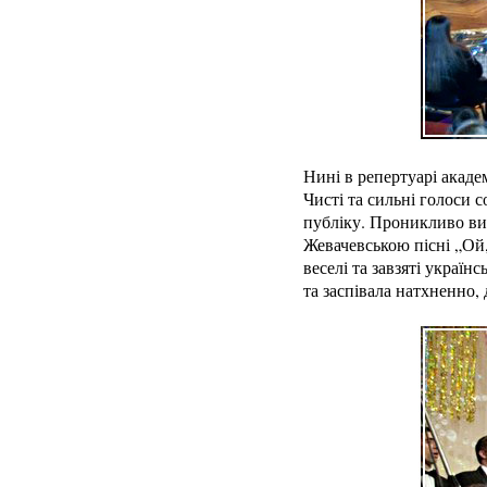
Нині в репертуарі акаде
Чисті та сильні голоси 
публіку. Проникливо ви
Жевачевською пісні „Ой
веселі та завзяті україн
та заспівала натхненно