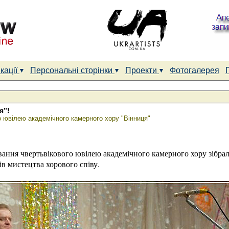
кації
Персональні сторінки
Проекти
Фотогалерея
я”!
о ювілею академічного камерного хору "Вінниця"
ання чвертьвікового ювілею академічного камерного хору зібрало
в мистецтва хорового співу.