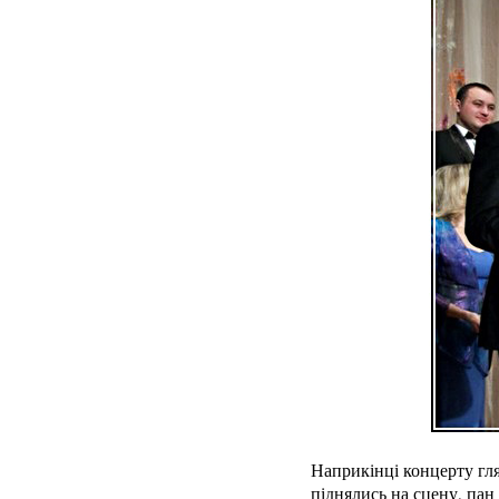
Наприкінці концерту гля
піднялись на сцену, пан 