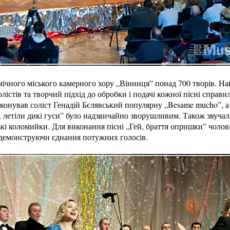
мічного міського камерного хору „Вінниця” понад 700 творів. Найк
солістів та творчий підхід до обробки і подачі кожної пісні спра
конував соліст Генадій Бєлявський популярну „Besame mucho”, 
, летіли дикі гуси” було надзвичайно зворушливим. Також звуча
ські коломийки. Для виконання пісні „Гей, браття опришки” чолові
, демонструючи єднання потужних голосів.