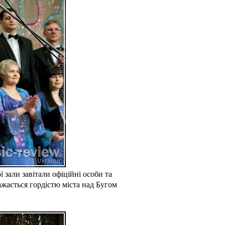
 зали завітали офіційні особи та
ажається гордістю міста над Бугом