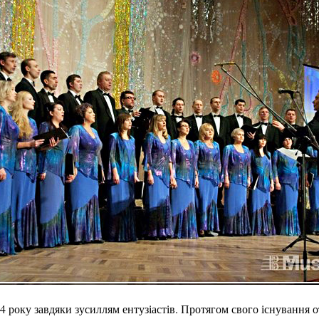
4 року завдяки зусиллям ентузіастів. Протягом свого існування 