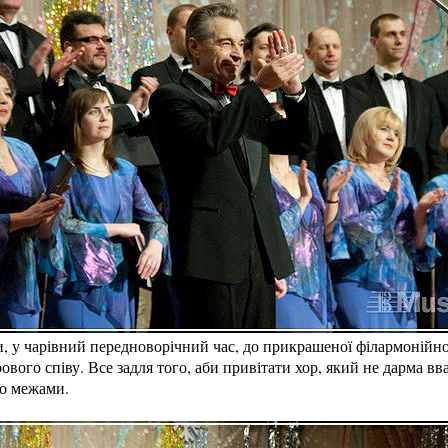
, у чарівний передноворічний час, до прикрашеної філармонійної
вого співу. Все задля того, аби привітати хор, який не дарма вв
го межами.