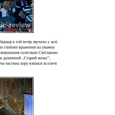
ращі в той вечір звучали у залі.
вили глибоке враження на уважну
а виконання солісткою Світланою
ли душевний „Старий вальс”,
ча частина хору взялася за плечі