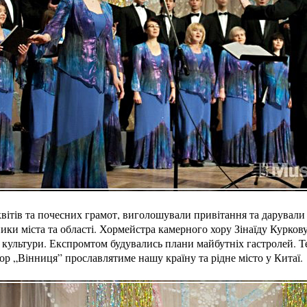
 квітів та почесних грамот, виголошували привітання та дарували
вники міста та області. Хормейстра камерного хору Зінаїду Курков
 культури. Експромтом будувались плани майбутніх гастролей. Т
р „Вінниця” прославлятиме нашу країну та рідне місто у Китаї.