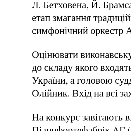
Л. Бетховена, Й. Брамса
етап змагання традиці
симфонічний оркестр Ак
Оцінювати виконавську 
до складу якого входят
України, а головою суд
Олійник. Вхід на всі з
На конкурс завітають в
Піанофортефабрік AГ (