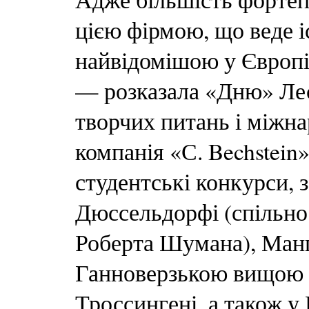
цією фірмою, що веде іс
найвідомішою у Європі 
— розказала «Дню» Л
творчих питань і міжна
компанія «С. Bechstein
студентські конкурси, 
Дюссельдорфі (спільн
Роберта Шумана), Манге
Ганноверзькою вищою 
Троссингені, а також у 