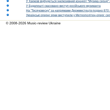
У Харкові відбудеться інклюзивний концерт "Музика серця" 
У Будапешті скасовано виступ російського музиканта
На "Тисячовесну" за напрямами Держмистецтв подано 870 за
Українські оперні зірки виступили у Метрополітен-опері: с
© 2008-2026 Music-review Ukraine