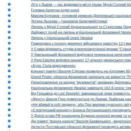
Літо у Львові — час відкривати місто пішки: Музеї Соломії
Головна балетна подія осені
Максим Булгаков - головний режисер Дніпровської націонал
Тетяна Льозова – танцююча балетмейстерка!
Липень у Музеї Соломії Крушельницької та Станіслава Людк
Дайджест подій на липень в Національній філармонії Украї
Липень у Національній опері України
Повернувся з полону диригент військового оркестру 12-ї ма
У Сумах відкриють студію електроакустичної музики "Станці
У Хмельницькій філармонії відбулася генеральна репетиці
У Раді Європи відбувся концерт 17-річного українського пі
«Буча. Сила відродження»
Концерт пам'яті Василя Сліпака проведуть на підтримку 80
Grand Finale: обласна філармонія запрошує на закриття "Р
Переправлення за кордон "музикантів": керівнику Дніпровсь
Національна філармонія України завершує 162-й сезон: ти
Від Гершвіна до Led Zeppelin: американські зірки привезуть
«Фауст» Шарля Гуно повертається до Львова: Львівська на
«Не вбивай в собі людину», або Про виклики сучасного світ
«Слов’янський концерт» Бориса Лятошинського прозвучить
У Дніпрі атака РФ пошкодила Будинок органної музики та у
Дні памяті "ворога народу" Василя Барвінського - видатного
Артисти Полтавської обласної філармонії проводять активно