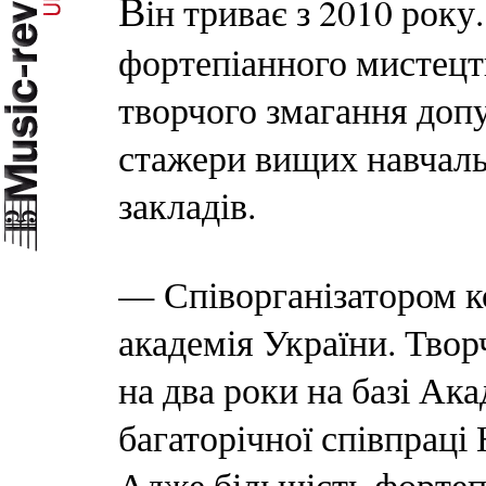
В
ін триває з 2010 рок
фортепіанного мистецтв
творчого змагання доп
стажери вищих навчал
закладів.
— Співорганізатором к
академія України. Твор
на два роки на базі Ак
багаторічної співпраці
Адже більшість фортепі