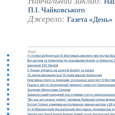
Навчальний заклад:
Нац
П.І. Чайковського
Джерело:
Газета «День»
Інші:
У столиці відбудеться IX фестиваль високого мистецтва Bouq
Від акторів та режисерів до працівників музеїв та бібліоте
Закупили 100 Starlink
У Луцьку зіграють на золотій флейті та органі
15 липня виповнюється 55 років Іванові Небесному
Нові імена поруч із лідерами: оголошено шортліст 8 Фест
Пішов із життя легендарний диригент оркестру Національн
Згадуємо Мирослава Скорика
Закарпатський народний хор отримав статус національног
“Він нас ще сильно здивує”: керівник Львівської опери відр
Ентоні Гопкінс здивував несподіваною зміною кар'єри у 88 ро
37-й Міжнародний фольклорний фестиваль «Буковинські зус
Українська Opera Aperta відкриє новий сезон берлінської Ne